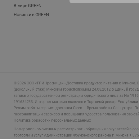
В мире GREEN
Новинки в GREEN
©
2026
ООО «ГРИНрозница» - Доставка продуктов питания в Минске.
Ю
(цокольный этаж) Минским горисполкомом 24.08.2012 в Единый госу
запись о государственной регистрации юридического лица за No 1916
191634233. Интернет-магазин включен в Торговый реестр Республики 
Режим работы сервиса доставки Green —
Время работы Call-центра: Пн.
персонализации сервисов и повышения удобства пользования веб-са
Политика обработки персональных данных
Номер уполномоченных рассматривать обращения покупателей в соот
торговли и услуг Администрации Фрунзенского района г. Минска + 375 