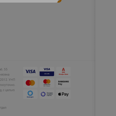
аб. 55
несена
2012.
УНП
лосуточно.
e»
с целью
тдел