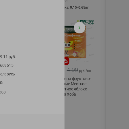
Vici вес
фасовка: 0,15-0,65кг
9.11
руб.
-
13
%
-
20
%
609615
6.89
4.99
5.99
3.99
руб./
шт
руб./
шт
еларусь
Яйца перепелиные
Конфеты фруктово-
0г
копченые
ягодные Местное
Молодецкие
известное яблоко-
 ООО
Местное известное
тыква Хоба
20 шт упак
60г
Солигорска п/ф
20шт в уп