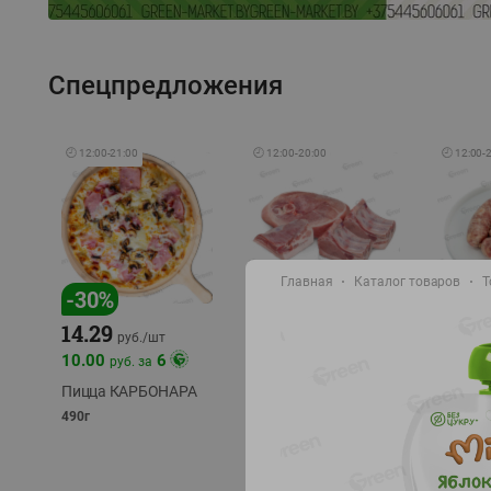
Спецпредложения
🕘
12:00
-
21:00
🕘
12:00
-
20:00
🕘
12:00
-
Главная
Каталог товаров
Т
-
17
%
-
30
%
14.29
10.49
9.99
руб./
кг
руб
руб./
шт
11.49
11.99
10.00
6
руб. за
руб./
кг
Пицца КАРБОНАРА
Свинина 1 с.
Колбас
полуфабрикат,
полуфа
490г
охлажденный 1 кг
охлажд
фасовка: 1-2кг
фасовка: