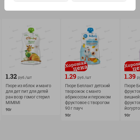
Показать 15-28 из 78
О сервисе
Мой Green
Оплата
История покупок
1.32
1.29
1.39
руб./
шт
руб./
шт
р
Условия доставки
Мои товары
Пюре из яблок и манго
Пюре Беллакт детский
Пюре Б
Возврат товара
для дет пит для детей
творожок с манго
фруктов
Обратная связь
ран возр гомог стерил
абрикосом и персиком
вишней
Оформление заказа
MIMIMI
фруктовое с творогом
фруктов
Приложение Green c
Приемка товара
90 г пауч
йогурто
90г
доставкой и бонусно
90г
90г
Самовывоз
Рекламная игра
App Store
n
Публичный договор
Google Play