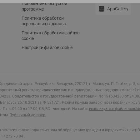
Положение о бонусной
AppGallery
программе
Политика обработки
персональных данных
Политика обработки файлов
cookie
Настройки файлов cookie
ридический адрес: Республика Беларусь, 220121, г. Минск, ул. П. Глебки, д. 5, к
дарственный регистр юридических лиц и индивидуальных предпринимателей в
34233.
Свидетельство о государственной регистрации: No 191634233 от 24.08.
Беларусь 26.10.2021 за № 521721. Режим приема заявок через корзину – круг
- Пт. с 09.00 до 17.00, СБ, ВС - выходной
.
На сайте
используются файлы «cooki
йтом.
Публичный договор.
ветствии с законодательством об обращениях граждан и юридических лиц: О
17 272 73 84 .