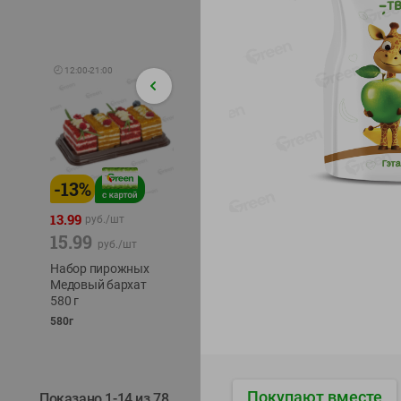
🕘
12:00
-
21:00
-
13
%
-
12
%
-
24
%
4.99
13.99
1.05
руб./
шт
руб./
шт
15.99
1.19
ТОФУ V
руб./
шт
руб./
шт
ТВЕРД
Набор пирожных
Корм влаж. для
230г
Медовый бархат
кош. с чувств.
580 г
пищевар. Пурина
Ван курица
580г
75г
Покупают вместе
Показано 1-14 из 78