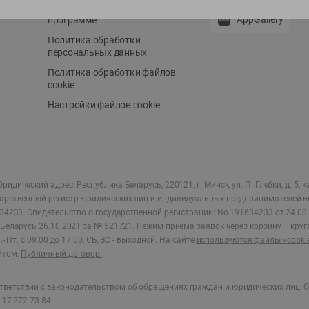
Положение о бонусной
AppGallery
программе
Политика обработки
персональных данных
Политика обработки файлов
cookie
Настройки файлов cookie
ридический адрес: Республика Беларусь, 220121, г. Минск, ул. П. Глебки, д. 5, к
дарственный регистр юридических лиц и индивидуальных предпринимателей в
34233.
Свидетельство о государственной регистрации: No 191634233 от 24.08.
Беларусь 26.10.2021 за № 521721. Режим приема заявок через корзину – круг
- Пт. с 09.00 до 17.00, СБ, ВС - выходной
.
На сайте
используются файлы «cooki
йтом.
Публичный договор.
ветствии с законодательством об обращениях граждан и юридических лиц: О
17 272 73 84 .