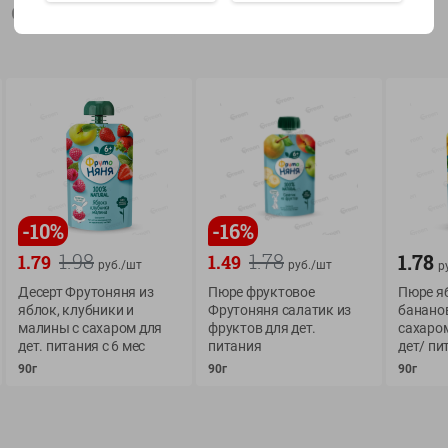
Описание товара
Показать 15-28 из 78
О сервисе
Мой Green
-
10
%
-
16
%
Оплата
История покупок
1.98
1.78
Условия доставки
Мои товары
1.78
1.79
1.49
руб./
шт
руб./
шт
р
Возврат товара
Десерт Фрутоняня из
Пюре фруктовое
Пюре я
Обратная связь
яблок, клубники и
Фрутоняня салатик из
бананов
Оформление заказа
малины с сахаром для
фруктов для дет.
сахаро
Приложение Green c
Приемка товара
дет. питания с 6 мес
питания
дет/ пи
доставкой и бонусно
90г
90г
90г
Самовывоз
Рекламная игра
App Store
n
Публичный договор
Google Play