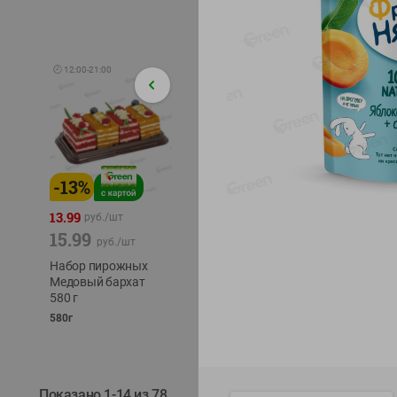
🕘
12:00
-
21:00
-
13
%
-
12
%
-
24
%
4.99
13.99
1.05
руб./
шт
руб./
шт
15.99
1.19
ТОФУ V
руб./
шт
руб./
шт
ТВЕРД
Набор пирожных
Корм влаж. для
230г
Медовый бархат
кош. с чувств.
580 г
пищевар. Пурина
Ван курица
580г
75г
Показано 1-14 из 78