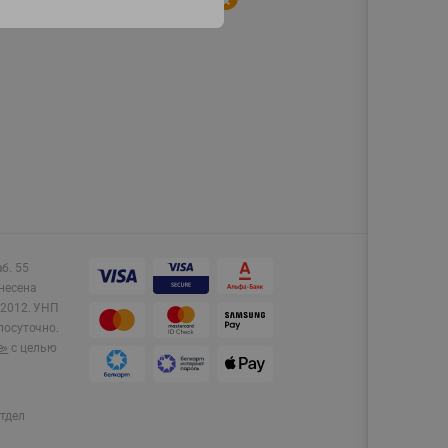
аб. 55
несена
2012.
УНП
лосуточно.
e»
с целью
тдел