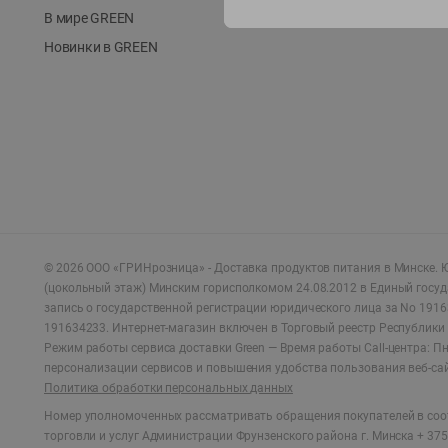
В мире GREEN
Новинки в GREEN
©
2026
ООО «ГРИНрозница» - Доставка продуктов питания в Минске.
Ю
(цокольный этаж) Минским горисполкомом 24.08.2012 в Единый госу
запись о государственной регистрации юридического лица за No 1916
191634233. Интернет-магазин включен в Торговый реестр Республики 
Режим работы сервиса доставки Green —
Время работы Call-центра: Пн.
персонализации сервисов и повышения удобства пользования веб-са
Политика обработки персональных данных
Номер уполномоченных рассматривать обращения покупателей в соот
торговли и услуг Администрации Фрунзенского района г. Минска + 375 