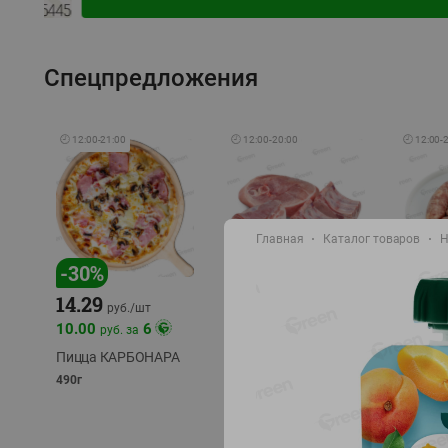
Спецпредложения
🕘
12:00
-
21:00
🕘
12:00
-
20:00
🕘
12:00
-
Главная
Каталог товаров
Н
-
17
%
-
30
%
14.29
10.49
9.99
руб./
кг
руб
руб./
шт
11.49
11.99
10.00
6
руб. за
руб./
кг
Пицца КАРБОНАРА
Свинина 1 с.
Колбас
полуфабрикат,
полуфа
490г
охлажденный 1 кг
охлажд
фасовка: 1-2кг
фасовка: