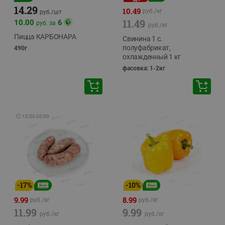
14.29
10.49
руб./
кг
руб./
шт
11.49
10.00
6
руб. за
руб./
кг
Пицца КАРБОНАРА
Свинина 1 с.
полуфабрикат,
490г
охлажденный 1 кг
фасовка: 1-2кг
🕘
12:00
-
20:00
-
17
%
-
10
%
9.99
8.99
руб./
кг
руб./
кг
11.99
9.99
руб./
кг
руб./
кг