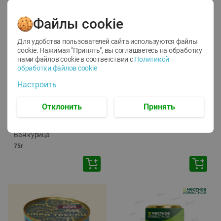
Файлы cookie
Для удобства пользователей сайта используются файлы
cookie. Нажимая "Принять", вы соглашаетесь
на обработку
нами файлов cookie в соответствии с
Политикой
обработки файлов cookie
-
12
%
-
24
%
Настроить
6.59
4.99
1.05
руб./
шт
руб./
шт
1.19
ТОФУ Vegetus ТВЕРДЫЙ
руб./
шт
Отклонить
Принять
230г
Корм влаж. для кош. с
чувств. пищевар. Пурина
Ван курица
75г