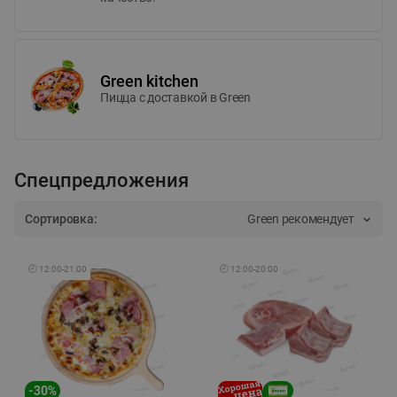
Green kitchen
Пицца c доставкой в Green
Спецпредложения
Сортировка:
Green рекомендует
🕘
12:00
-
21:00
🕘
12:00
-
20:00
-
30
%