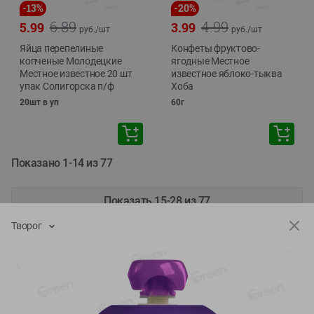
-
13
%
-
20
%
6.89
4.99
5.99
3.99
руб./
шт
руб./
шт
Яйца перепелиные
Конфеты фруктово-
копченые Молодецкие
ягодные Местное
Местное известное 20 шт
известное яблоко-тыква
упак Солигорска п/ф
Хоба
20шт в уп
60г
Показано 1-14 из 77
Показать 15-28 из 77
Творог
Каталог товаров
Специально для вас