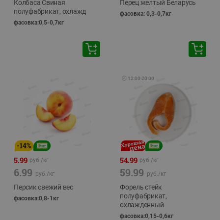
Колбаса Свиная
Перец желтый Беларусь
полуфабрикат, охлажд
фасовка: 0,3-0,7кг
фасовка:0,5-0,7кг
🕘
12:00
-
20:00
-
14
%
5.99
54.99
руб./
кг
руб./
кг
6.99
59.99
руб./
кг
руб./
кг
Персик свежий вес
Форель стейк
полуфабрикат,
фасовка:0,8-1кг
охлажденный
фасовка:0,15-0,6кг