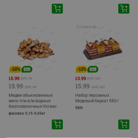
🕘
12:00
-
21:00
-
20
%
-
13
%
15.99
13.99
руб./
кг
руб./
шт
19.99
15.99
руб./
кг
руб./
шт
Мидии обыкновенные
Набор пирожных
мясо п/м в/м водные
Медовый бархат 580 г
беспозвоночные Vici вес
580г
фасовка: 0,15-0,65кг