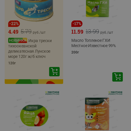
-
22
%
-
17
%
5.79
13.99
4.49
11.59
руб./
шт
руб./
шт
Масло Топленое ГХИ
Икра трески
Местное Известное 99%
тихоокеанской
деликатесная Лунское
200г
море 120г ж/б ключ
120г