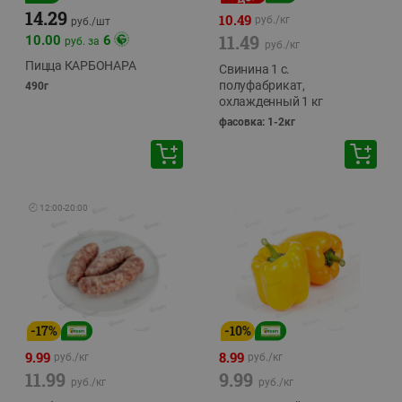
14.29
10.49
руб./
кг
руб./
шт
11.49
10.00
6
руб. за
руб./
кг
Пицца КАРБОНАРА
Свинина 1 с.
полуфабрикат,
490г
охлажденный 1 кг
фасовка: 1-2кг
🕘
12:00
-
20:00
-
17
%
-
10
%
9.99
8.99
руб./
кг
руб./
кг
11.99
9.99
руб./
кг
руб./
кг