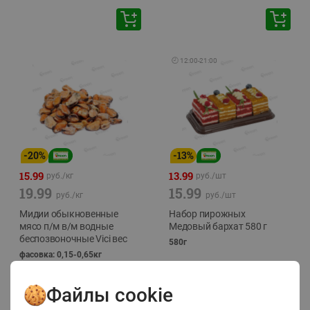
🕘
12:00
-
21:00
-
20
%
-
13
%
15.99
13.99
руб./
кг
руб./
шт
19.99
15.99
руб./
кг
руб./
шт
Мидии обыкновенные
Набор пирожных
мясо п/м в/м водные
Медовый бархат 580 г
беспозвоночные Vici вес
580г
фасовка: 0,15-0,65кг
Файлы cookie