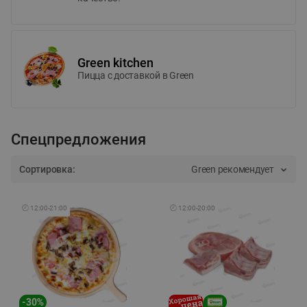
Green kitchen
Пицца c доставкой в Green
Спецпредложения
Сортировка:
Green рекомендует
🕘
12:00
-
21:00
🕘
12:00
-
20:00
-
30
%