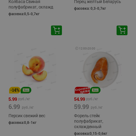
Колбаса Свиная
Перец желтый Беларусь
полуфабрикат, охлажд
фасовка: 0,3-0,7кг
фасовка:0,5-0,7кг
🕘
12:00
-
20:00
-
14
%
5.99
54.99
руб./
кг
руб./
кг
6.99
59.99
руб./
кг
руб./
кг
Персик свежий вес
Форель стейк
полуфабрикат,
фасовка:0,8-1кг
охлажденный
фасовка:0,15-0,6кг