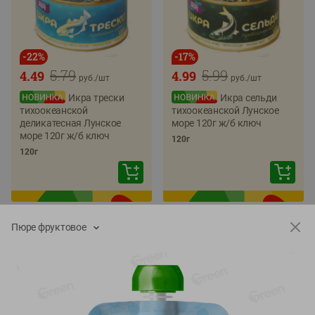
-
22
%
-
17
%
5.79
5.99
4.49
4.99
руб./
шт
руб./
шт
Икра трески
Икра сельди
тихоокеанской
тихоокеанской Лунское
деликатесная Лунское
море 120г ж/б ключ
море 120г ж/б ключ
120г
120г
Пюре фруктовое