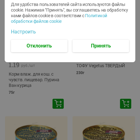
Для удобства пользователей сайта используются файлы
cookie. Нажимая "Принять", вы соглашаетесь
на обработку
нами файлов cookie в соответствии с
Политикой
обработки файлов cookie
Настроить
Отклонить
Принять
-
12
%
-
24
%
6.59
4.99
1.05
руб./
шт
руб./
шт
1.19
ТОФУ Vegetus ТВЕРДЫЙ
руб./
шт
230г
Корм влаж. для кош. с
чувств. пищевар. Пурина
Ван курица
75г