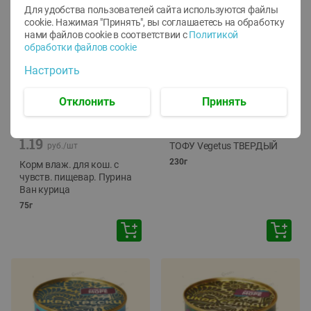
Для удобства пользователей сайта используются файлы
cookie. Нажимая "Принять", вы соглашаетесь
на обработку
нами файлов cookie в соответствии с
Политикой
обработки файлов cookie
Настроить
Отклонить
Принять
-
12
%
-
24
%
6.59
4.99
1.05
руб./
шт
руб./
шт
1.19
ТОФУ Vegetus ТВЕРДЫЙ
руб./
шт
230г
Корм влаж. для кош. с
чувств. пищевар. Пурина
Ван курица
75г