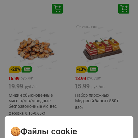
🕘
12:00
-
21:00
-
20
%
-
13
%
15.99
13.99
руб./
кг
руб./
шт
19.99
15.99
руб./
кг
руб./
шт
Мидии обыкновенные
Набор пирожных
мясо п/м в/м водные
Медовый бархат 580 г
беспозвоночные Vici вес
580г
фасовка: 0,15-0,65кг
Файлы cookie