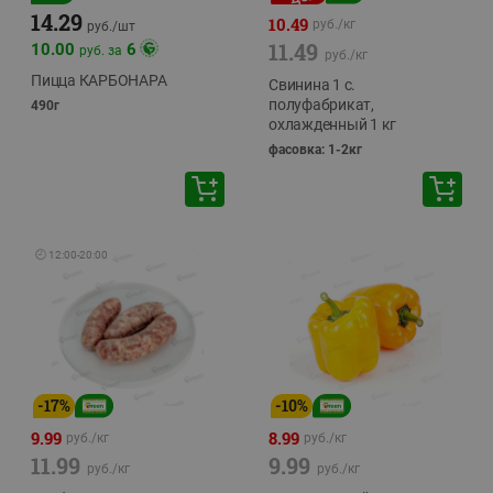
14.29
10.49
руб./
кг
руб./
шт
11.49
10.00
6
руб. за
руб./
кг
Пицца КАРБОНАРА
Свинина 1 с.
полуфабрикат,
490г
охлажденный 1 кг
фасовка: 1-2кг
🕘
12:00
-
20:00
-
17
%
-
10
%
9.99
8.99
руб./
кг
руб./
кг
11.99
9.99
руб./
кг
руб./
кг