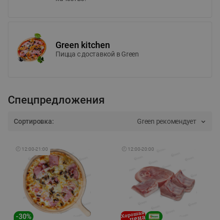
Green kitchen
Пицца c доставкой в Green
Спецпредложения
Сортировка:
Green рекомендует
🕘
12:00
-
21:00
🕘
12:00
-
20:00
-
30
%