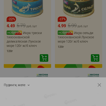
-
22
%
-
17
%
5.79
5.99
4.49
4.99
руб./
шт
руб./
шт
Икра трески
Икра сельди
тихоокеанской
тихоокеанской Лунское
деликатесная Лунское
море 120г ж/б ключ
море 120г ж/б ключ
120г
120г
Пудинги, желе