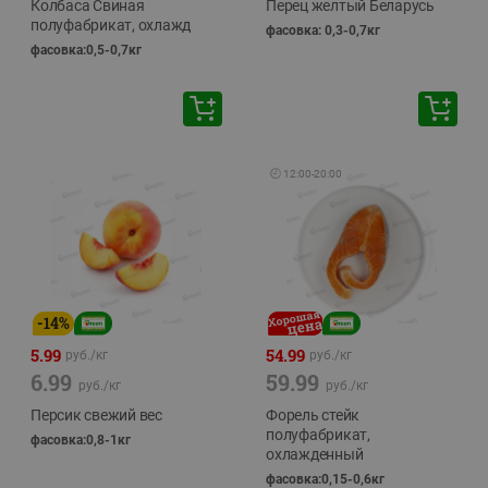
Колбаса Свиная
Перец желтый Беларусь
полуфабрикат, охлажд
фасовка: 0,3-0,7кг
фасовка:0,5-0,7кг
🕘
12:00
-
20:00
-
14
%
5.99
54.99
руб./
кг
руб./
кг
6.99
59.99
руб./
кг
руб./
кг
Персик свежий вес
Форель стейк
полуфабрикат,
фасовка:0,8-1кг
охлажденный
фасовка:0,15-0,6кг