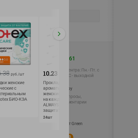
+375 44 560-60-61
Время работы Call-центра: Пн.- Пт. с
6.38
10.23
9.48
руб./
шт
руб./
шт
руб./
шт
09.00 до 17.00, СБ, ВС - выходной
дки женские
Прокладки
Прокладки женск
ческие с
ароматизированные
гигиенич. ежедне
shop@green-market.by
ктериальным
женские гигиенические
антибакт. слоем K
Пишите нам свои вопросы,
Kotex БИО-КЭА
на каждый день
BIO-CARE Экстра
предложения и комментарии
л
ALWAYS Незаметная
Тонкие
защитаУдлин Duo 24шт
й картой
40шт в уп
Вакансии
👋
24шт
Корпоративный сайт Green