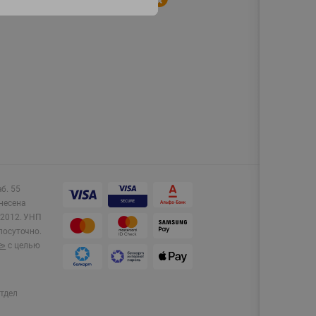
аб. 55
несена
2012.
УНП
лосуточно.
e»
с целью
тдел