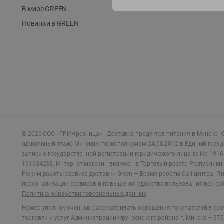
В мире GREEN
Новинки в GREEN
©
2026
ООО «ГРИНрозница» - Доставка продуктов питания в Минске.
Ю
(цокольный этаж) Минским горисполкомом 24.08.2012 в Единый госу
запись о государственной регистрации юридического лица за No 1916
191634233. Интернет-магазин включен в Торговый реестр Республики 
Режим работы сервиса доставки Green —
Время работы Call-центра: Пн.
персонализации сервисов и повышения удобства пользования веб-са
Политика обработки персональных данных
Номер уполномоченных рассматривать обращения покупателей в соот
торговли и услуг Администрации Фрунзенского района г. Минска + 375 