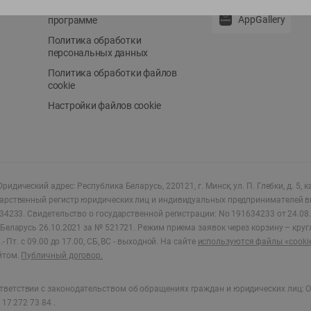
Положение о бонусной
AppGallery
программе
Политика обработки
персональных данных
Политика обработки файлов
cookie
Настройки файлов cookie
ридический адрес: Республика Беларусь, 220121, г. Минск, ул. П. Глебки, д. 5, к
дарственный регистр юридических лиц и индивидуальных предпринимателей в
34233.
Свидетельство о государственной регистрации: No 191634233 от 24.08.
Беларусь 26.10.2021 за № 521721. Режим приема заявок через корзину – круг
- Пт. с 09.00 до 17.00, СБ, ВС - выходной
.
На сайте
используются файлы «cooki
йтом.
Публичный договор.
ветствии с законодательством об обращениях граждан и юридических лиц: О
17 272 73 84 .