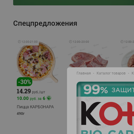
Спецпредложения
🕘
12:00
-
21:00
🕘
12:00
-
20:00
🕘
12:00
-
Главная
Каталог товаров
К
-
17
%
-
30
%
14.29
10.49
9.99
руб./
кг
руб
руб./
шт
11.49
11.99
10.00
6
руб. за
руб./
кг
Пицца КАРБОНАРА
Свинина 1 с.
Колбас
полуфабрикат,
полуфа
490г
охлажденный 1 кг
охлажд
фасовка: 1-2кг
фасовка: