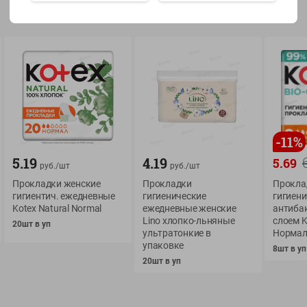
Показать 15-28 из 79
О сервисе
Мой Green
-
11
%
Оплата
История покупок
5.19
4.19
5.69
руб./
шт
руб./
шт
Условия доставки
Мои товары
Прокладки женские
Прокладки
Прокла
Возврат товара
гигиентич. ежедневные
гигиенические
гигиени
Обратная связь
Kotex Natural Normal
ежедневные женские
антиба
Оформление заказа
Lino хлопко-льняные
слоем 
20шт в уп
ультратонкие в
Норма
Приложение Green c
Приемка товара
упаковке
доставкой и бонусно
8шт в уп
Самовывоз
20шт в уп
Рекламная игра
App Store
n
Публичный договор
Google Play