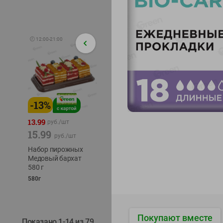
🕘
12:00
-
21:00
-
13
%
-
12
%
-
24
%
4.99
13.99
1.05
руб./
шт
руб./
шт
15.99
1.19
ТОФУ V
руб./
шт
руб./
шт
ТВЕРД
Набор пирожных
Корм влаж. для
230г
Медовый бархат
кош. с чувств.
580 г
пищевар. Пурина
Ван курица
580г
75г
Покупают вместе
Показано 1-14 из 79