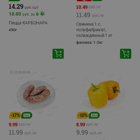
14.29
10.49
руб./
кг
руб./
шт
11.49
10.00
6
руб. за
руб./
кг
Пицца КАРБОНАРА
Свинина 1 с.
полуфабрикат,
490г
охлажденный 1 кг
фасовка: 1-2кг
🕘
12:00
-
20:00
-
17
%
-
10
%
9.99
8.99
руб./
кг
руб./
кг
11.99
9.99
руб./
кг
руб./
кг