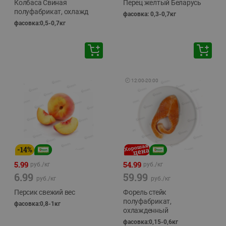
Колбаса Свиная
Перец желтый Беларусь
полуфабрикат, охлажд
фасовка: 0,3-0,7кг
фасовка:0,5-0,7кг
🕘
12:00
-
20:00
-
14
%
5.99
54.99
руб./
кг
руб./
кг
6.99
59.99
руб./
кг
руб./
кг
Персик свежий вес
Форель стейк
полуфабрикат,
фасовка:0,8-1кг
охлажденный
фасовка:0,15-0,6кг