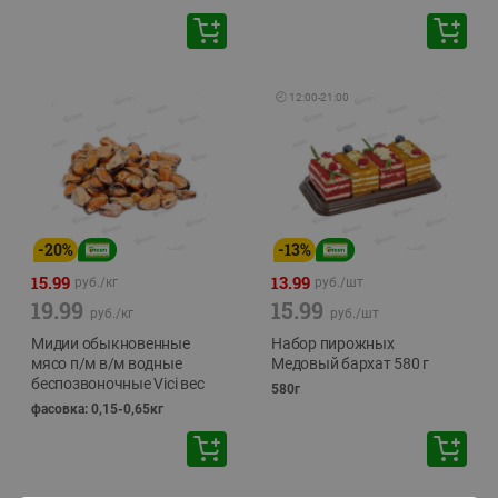
🕘
12:00
-
21:00
-
20
%
-
13
%
15.99
13.99
руб./
кг
руб./
шт
19.99
15.99
руб./
кг
руб./
шт
Мидии обыкновенные
Набор пирожных
мясо п/м в/м водные
Медовый бархат 580 г
беспозвоночные Vici вес
580г
фасовка: 0,15-0,65кг