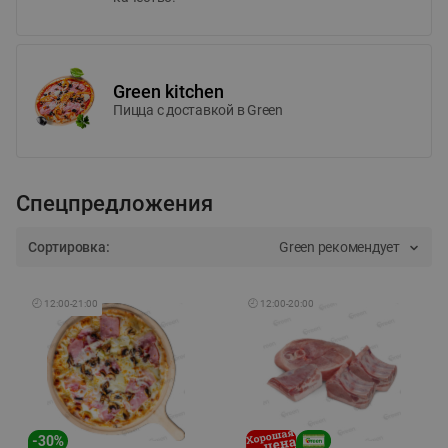
Green kitchen
Пицца c доставкой в Green
Спецпредложения
Сортировка:
Green рекомендует
🕘
12:00
-
21:00
🕘
12:00
-
20:00
-
30
%