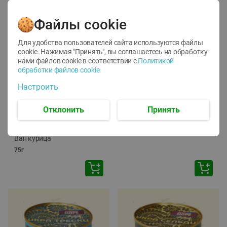
Файлы cookie
Для удобства пользователей сайта используются файлы
cookie. Нажимая "Принять", вы соглашаетесь
на обработку
нами файлов cookie в соответствии с
Политикой
обработки файлов cookie
-
12
%
-
24
%
Настроить
6.59
4.99
1.05
руб./
шт
руб./
шт
1.19
ТОФУ Vegetus ТВЕРДЫЙ
руб./
шт
Отклонить
Принять
230г
Корм влаж. для кош. с
чувств. пищевар. Пурина
Ван курица
75г