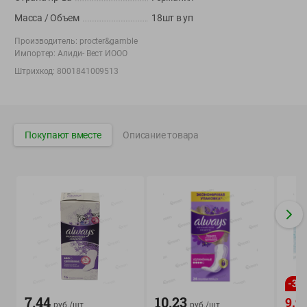
Вакансии
👋
Масса / Объем
18шт в уп
Корпоративный сайт Green
Производитель:
procter&gamble
Импортер:
Алиди- Вест ИООО
Штрихкод:
8001841009513
©
2026
ООО «ГРИНрозница» - Доставка продуктов питания в
Минске.
Покупают вместе
Описание товара
Юридическая информация и условия пользовательского
соглашения
Номер уполномоченных рассматривать обращения покупателей в
соответствии с законодательством об обращениях граждан и
юридических лиц: Отдел торговли и услуг Администрации
Фрунзенского района г. Минска + 375 17 272 73 84 .
Номер и адрес электронной почты лица, уполномоченного
продавцом рассматривать обращения покупателей о нарушении их
прав, предусмотренных законодательством о защите прав
потребителей: +375 44 560-60-61, shop@green-dostavka.by.
-
32
Способы оплаты товара:
7.44
10.23
9.9
руб./
шт
руб./
шт