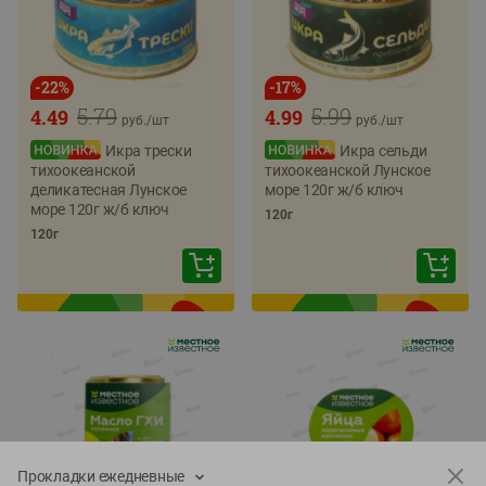
-
22
%
-
17
%
5.79
5.99
4.49
4.99
руб./
шт
руб./
шт
Икра трески
Икра сельди
тихоокеанской
тихоокеанской Лунское
деликатесная Лунское
море 120г ж/б ключ
море 120г ж/б ключ
120г
120г
Прокладки ежедневные