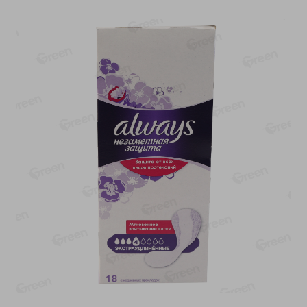
-
17
%
-
13
%
13.99
6.89
11.59
5.99
руб./
шт
руб./
шт
Масло Топленое ГХИ
Яйца перепелиные
Местное Известное 99%
копченые Молодецкие
Местное известное 20 шт
200г
упак Солигорска п/ф
20шт в уп
Показано 1-14 из 79
Показать 15-28 из 79
Каталог товаров
Специально для вас