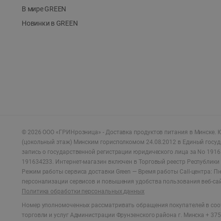
В мире GREEN
Новинки в GREEN
©
2026
ООО «ГРИНрозница» - Доставка продуктов питания в Минске.
Ю
(цокольный этаж) Минским горисполкомом 24.08.2012 в Единый госу
запись о государственной регистрации юридического лица за No 1916
191634233. Интернет-магазин включен в Торговый реестр Республики 
Режим работы сервиса доставки Green —
Время работы Call-центра: Пн.
персонализации сервисов и повышения удобства пользования веб-са
Политика обработки персональных данных
Номер уполномоченных рассматривать обращения покупателей в соот
торговли и услуг Администрации Фрунзенского района г. Минска + 375 