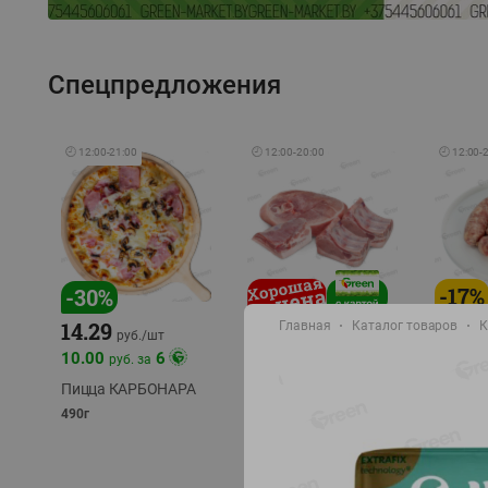
Спецпредложения
🕘
12:00
-
21:00
🕘
12:00
-
20:00
🕘
12:00
-
-
17
%
-
30
%
14.29
Главная
Каталог товаров
К
10.49
9.99
руб./
кг
руб
руб./
шт
11.49
11.99
10.00
6
руб. за
руб./
кг
Пицца КАРБОНАРА
Свинина 1 с.
Колбас
полуфабрикат,
полуфа
490г
охлажденный 1 кг
охлажд
фасовка: 1-2кг
фасовка: