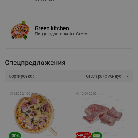
Green kitchen
Пицца c доставкой в Green
Спецпредложения
Сортировка:
Green рекомендует
🕘
12:00
-
21:00
🕘
12:00
-
20:00
-
30
%