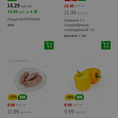
14.29
10.49
руб./
кг
руб./
шт
11.49
10.00
6
руб. за
руб./
кг
Пицца КАРБОНАРА
Свинина 1 с.
полуфабрикат,
490г
охлажденный 1 кг
фасовка: 1-2кг
🕘
12:00
-
20:00
-
17
%
-
10
%
9.99
8.99
руб./
кг
руб./
кг
11.99
9.99
руб./
кг
руб./
кг