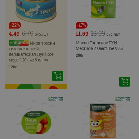
-
22
%
-
17
%
5.79
13.99
4.49
11.59
руб./
шт
руб./
шт
Масло Топленое ГХИ
Икра трески
Местное Известное 99%
тихоокеанской
деликатесная Лунское
200г
море 120г ж/б ключ
120г