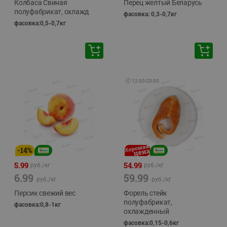
Колбаса Свиная
Перец желтый Беларусь
полуфабрикат, охлажд
фасовка: 0,3-0,7кг
фасовка:0,5-0,7кг
🕘
12:00
-
20:00
-
14
%
5.99
54.99
руб./
кг
руб./
кг
6.99
59.99
руб./
кг
руб./
кг
Персик свежий вес
Форель стейк
полуфабрикат,
фасовка:0,8-1кг
охлажденный
фасовка:0,15-0,6кг