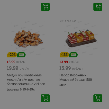
🕘
12:00
-
21:00
-
20
%
-
13
%
15.99
13.99
руб./
кг
руб./
шт
19.99
15.99
руб./
кг
руб./
шт
Мидии обыкновенные
Набор пирожных
мясо п/м в/м водные
Медовый бархат 580 г
беспозвоночные Vici вес
580г
фасовка: 0,15-0,65кг