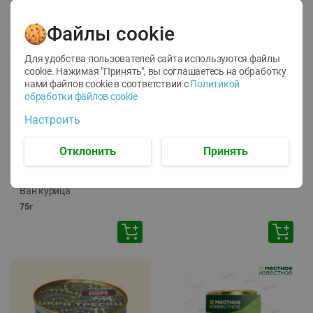
Файлы cookie
Для удобства пользователей сайта используются файлы
cookie. Нажимая "Принять", вы соглашаетесь
на обработку
нами файлов cookie в соответствии с
Политикой
обработки файлов cookie
-
12
%
-
24
%
Настроить
6.59
4.99
1.05
руб./
шт
руб./
шт
1.19
ТОФУ Vegetus ТВЕРДЫЙ
руб./
шт
Отклонить
Принять
230г
Корм влаж. для кош. с
чувств. пищевар. Пурина
Ван курица
75г