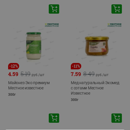
-
12
%
-
11
%
5.19
8.49
4.59
7.59
руб./
шт
руб./
шт
Майонез Эко премиум
Мед натуральный Экомед
Местное известное
с сотами Местное
Известное
300г
300г