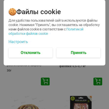
🕘
12:00
-
20:00
Файлы cookie
Для удобства пользователей сайта используются файлы
cookie. Нажимая "Принять", вы соглашаетесь
на обработку
нами файлов cookie в соответствии с
Политикой
обработки файлов cookie
-
10
%
-
13
%
Настроить
7.29
15.59
6.59
13.49
руб./
шт
руб./
кг
Напиток чайный Иван
Фарш Купеческий
Отклонить
Принять
чай Местное Известное с
полуфабрикат,
мелиссой (из
охлажденный
растительного сырья)
фасовка: 0,5-0,7 кг
30г