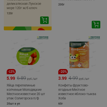
деликатесная Лунское
200г
море 120г ж/б ключ
120г
-
13
%
-
20
%
6.89
4.99
5.99
3.99
руб./
шт
руб./
шт
Яйца перепелиные
Конфеты фруктово-
копченые Молодецкие
ягодные Местное
Местное известное 20 шт
известное яблоко-тыква
упак Солигорска п/ф
Хоба
20шт в уп
60г