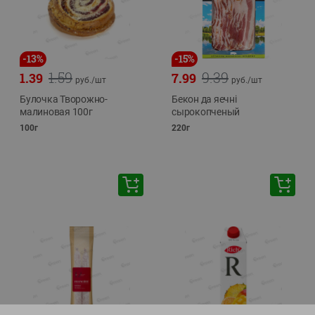
-
13
%
-
15
%
1.59
9.39
1.39
7.99
руб./
шт
руб./
шт
Булочка Творожно-
Бекон да яечнi
малиновая 100г
сырокопченый
100г
220г