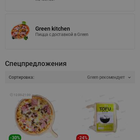
Green kitchen
Пицца c доставкой в Green
Спецпредложения
Сортировка:
Green рекомендует
🕘
12:00
-
21:00
-
30
%
-
24
%