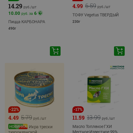
6.59
14.29
4.99
руб./
шт
руб./
шт
10.00
6
руб. за
ТОФУ Vegetus ТВЕРДЫЙ
Пицца КАРБОНАРА
230г
490г
-
22
%
-
17
%
5.79
13.99
4.49
11.59
руб./
шт
руб./
шт
Масло Топленое ГХИ
Икра трески
Местное Известное 99%
тихоокеанской