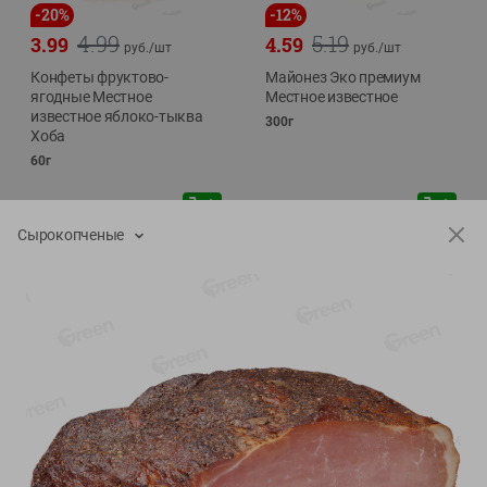
-
20
%
-
12
%
4.99
5.19
3.99
4.59
руб./
шт
руб./
шт
Конфеты фруктово-
Майонез Эко премиум
ягодные Местное
Местное известное
известное яблоко-тыква
300г
Хоба
60г
Сырокопченые
Показано 1-14 из 76
Показать 15-28 из 76
Каталог товаров
Специально для вас