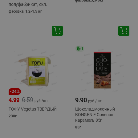
фасовка:3,5-6кг
полуфабрикат, охл.
фасовка: 1,2-1,5 кг
1
-
24
%
6.59
9.90
4.99
руб./
шт
руб./
шт
ТОФУ Vegetus ТВЕРДЫЙ
Шоколад молочный
BONGENIE Соленая
230г
карамель 85г
85г