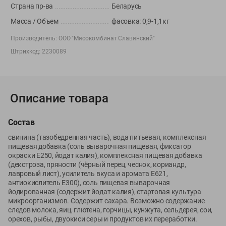
Страна пр-ва
Беларусь
Корпоративный сайт Green
Масса / Объем
фасовка: 0,9-1,1кг
Производитель:
ООО "Мясокомбинат Славянский"
Штрихкод:
2230089
©
2026
ООО «ГРИНрозница» - Доставка продуктов питания в
Минске.
Юридическая информация и условия пользовательского
Описание товара
соглашения
Номер уполномоченных рассматривать обращения покупателей в
Состав
соответствии с законодательством об обращениях граждан и
свинина (тазобедренная часть), вода питьевая, комплексная
юридических лиц: Отдел торговли и услуг Администрации
пищевая добавка (соль выварочная пищевая, фиксатор
Фрунзенского района г. Минска + 375 17 272 73 84 .
окраски Е250, йодат калия), комплексная пищевая добавка
Номер и адрес электронной почты лица, уполномоченного
(декстроза, пряности (чёрный перец, чеснок, кориандр,
лавровый лист), усилитель вкуса и аромата Е621,
продавцом рассматривать обращения покупателей о нарушении их
антиокислитель Е300), соль пищевая выварочная
прав, предусмотренных законодательством о защите прав
йодированная (содержит йодат калия), стартовая культура
потребителей: +375 44 560-60-61, shop@green-dostavka.by.
микроорганизмов. Содержит сахара. Возможно содержание
Способы оплаты товара:
следов молока, яиц, глютена, горчицы, кунжута, сельдерея, сои,
1) наличными денежными средствами экспедитору;
орехов, рыбы, двуокиси серы и продуктов их переработки.