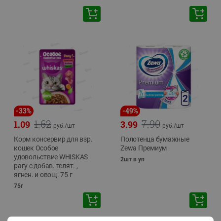
-
33
%
-
49
%
1.62
7.90
1.09
3.99
руб./
шт
руб./
шт
Корм консервир для взр.
Полотенца бумажные
кошек Особое
Zewa Премиум
удовольствие WHISKAS
2шт в уп
рагу с добав. телят. ,
ягнен. и овощ. 75 г
75г