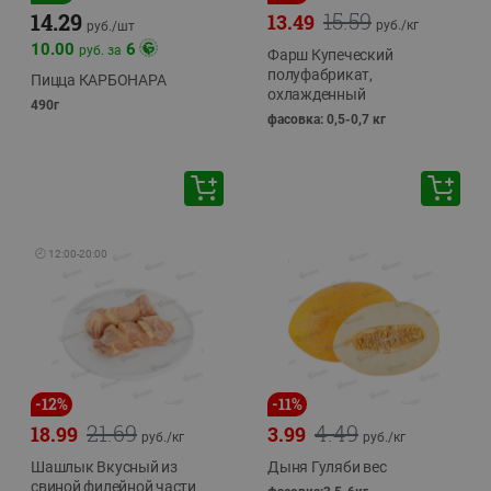
15.59
14.29
13.49
руб./
кг
руб./
шт
10.00
6
руб. за
Фарш Купеческий
полуфабрикат,
Пицца КАРБОНАРА
охлажденный
490г
фасовка: 0,5-0,7 кг
🕘
12:00
-
20:00
-
12
%
-
11
%
21.69
4.49
18.99
3.99
руб./
кг
руб./
кг
Шашлык Вкусный из
Дыня Гуляби вес
свиной филейной части