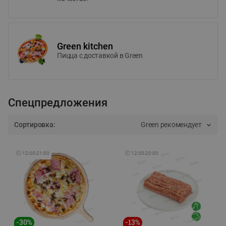
Green kitchen
Пицца c доставкой в Green
Спецпредложения
Сортировка:
Green рекомендует
🕘
12:00
-
21:00
🕘
12:00
-
20:00
-
30
%
-
13
%