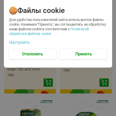
Файлы cookie
Для удобства пользователей сайта используются файлы
cookie. Нажимая "Принять", вы соглашаетесь
на обработку
нами файлов cookie в соответствии с
Политикой
обработки файлов cookie
-
22
%
-
17
%
Настроить
5.79
5.99
4.49
4.99
руб./
шт
руб./
шт
Отклонить
Принять
Икра трески
Икра сельди
тихоокеанской
тихоокеанской Лунское
деликатесная Лунское
море 120г ж/б ключ
море 120г ж/б ключ
120г
120г