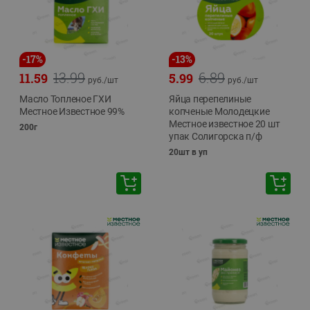
-
17
%
-
13
%
13.99
6.89
11.59
5.99
руб./
шт
руб./
шт
Масло Топленое ГХИ
Яйца перепелиные
Местное Известное 99%
копченые Молодецкие
Местное известное 20 шт
200г
упак Солигорска п/ф
20шт в уп