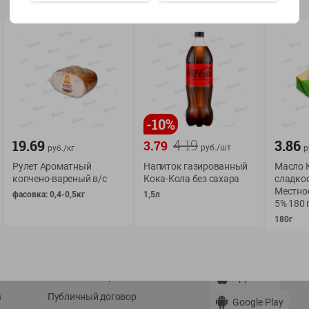
Показать 15-28 из 78
-
10
%
О сервисе
Мой Green
4.19
19.69
3.86
3.79
руб./
шт
руб./
кг
р
Оплата
История покупок
Рулет Ароматный
Напиток газированный
Масло 
Условия доставки
Мои товары
копчено-вареный в/с
Кока-Кола без сахара
сладко
Местное
фасовка: 0,4-0,5кг
1,5л
Возврат товара
Обратная связь
5% 180 
Оформление заказа
180г
Приложение Green c
Приемка товара
доставкой и бонусно
Самовывоз
Рекламная игра
App Store
n
Публичный договор
Google Play