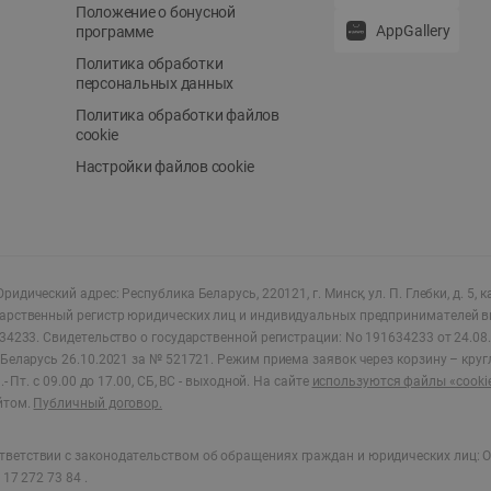
Положение о бонусной
AppGallery
программе
Политика обработки
персональных данных
Политика обработки файлов
cookie
Настройки файлов cookie
ридический адрес: Республика Беларусь, 220121, г. Минск, ул. П. Глебки, д. 5, к
дарственный регистр юридических лиц и индивидуальных предпринимателей в
34233.
Свидетельство о государственной регистрации: No 191634233 от 24.08.
Беларусь 26.10.2021 за № 521721. Режим приема заявок через корзину – круг
- Пт. с 09.00 до 17.00, СБ, ВС - выходной
.
На сайте
используются файлы «cooki
йтом.
Публичный договор.
ветствии с законодательством об обращениях граждан и юридических лиц: О
17 272 73 84 .