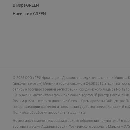
В мире GREEN
Новинки в GREEN
©
2026
ООО «ГРИНрозница» - Доставка продуктов питания в Минске.
Ю
(цокольный этаж) Минским горисполкомом 24.08.2012 в Единый госу
запись о государственной регистрации юридического лица за No 1916
191634233. Интернет-магазин включен в Торговый реестр Республики 
Режим работы сервиса доставки Green —
Время работы Call-центра: Пн.
персонализации сервисов и повышения удобства пользования веб-са
Политика обработки персональных данных
Номер уполномоченных рассматривать обращения покупателей в соот
торговли и услуг Администрации Фрунзенского района г. Минска + 375 