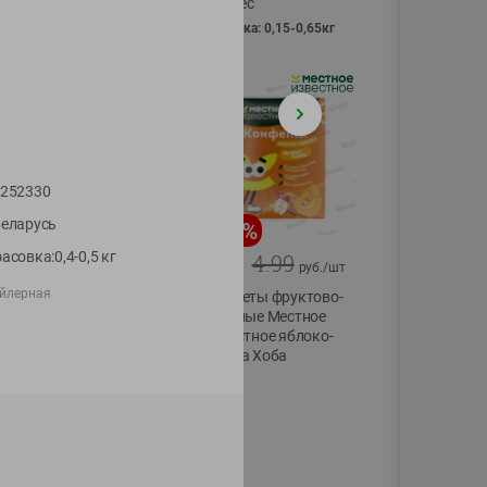
Vici вес
фасовка: 0,15-0,65кг
252330
еларусь
-
13
%
-
20
%
асовка:0,4-0,5 кг
6.89
4.99
5.99
3.99
руб./
шт
руб./
шт
ойлерная
Яйца перепелиные
Конфеты фруктово-
копченые
ягодные Местное
Молодецкие
известное яблоко-
Местное известное
тыква Хоба
20 шт упак
60г
Солигорска п/ф
20шт в уп