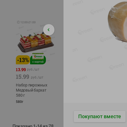
🕘
12:00
-
21:00
-
13
%
-
12
%
-
22
%
4.49
13.99
1.05
руб./
шт
руб./
шт
15.99
1.19
руб./
шт
руб./
шт
трески
Набор пирожных
Корм влаж. для
тихоок
Медовый бархат
кош. с чувств.
делика
580 г
пищевар. Пурина
Лунско
Ван курица
580г
ж/б кл
75г
120г
Покупают вместе
Показано 1-14 из 78