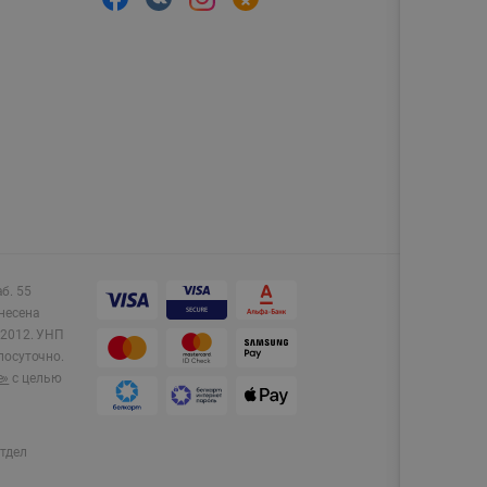
аб. 55
несена
2012.
УНП
лосуточно.
e»
с целью
тдел