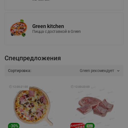
Green kitchen
Пицца c доставкой в Green
Спецпредложения
Сортировка:
Green рекомендует
🕘
12:00
-
21:00
🕘
12:00
-
20:00
-
30
%