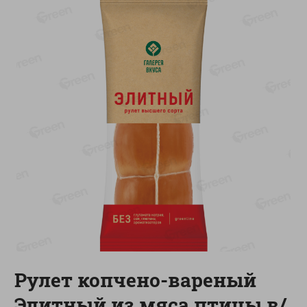
-
13
%
-
20
%
6.89
4.99
5.99
3.99
руб./
шт
руб./
шт
Яйца перепелиные
Конфеты фруктово-
копченые Молодецкие
ягодные Местное
Местное известное 20 шт
известное яблоко-тыква
упак Солигорска п/ф
Хоба
20шт в уп
60г
Показано 1-14 из 77
Показать 15-28 из 77
Каталог товаров
Рулет копчено-вареный
Специально для вас
Элитный из мяса птицы в/