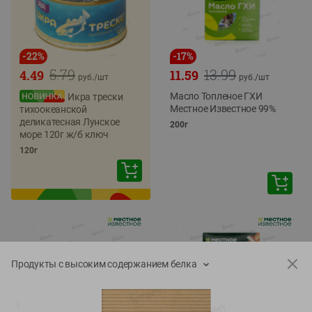
-
22
%
-
17
%
5.79
13.99
4.49
11.59
руб./
шт
руб./
шт
Масло Топленое ГХИ
Икра трески
Местное Известное 99%
тихоокеанской
деликатесная Лунское
200г
море 120г ж/б ключ
120г
Продукты с высоким содержанием белка