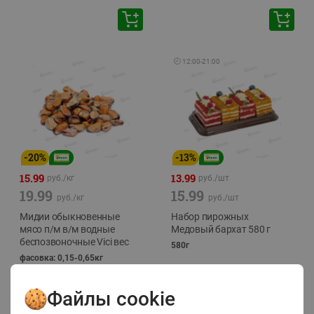
🕘
12:00
-
21:00
-
20
%
-
13
%
15.99
13.99
руб./
кг
руб./
шт
19.99
15.99
руб./
кг
руб./
шт
Мидии обыкновенные
Набор пирожных
мясо п/м в/м водные
Медовый бархат 580 г
беспозвоночные Vici вес
580г
фасовка: 0,15-0,65кг
Файлы cookie