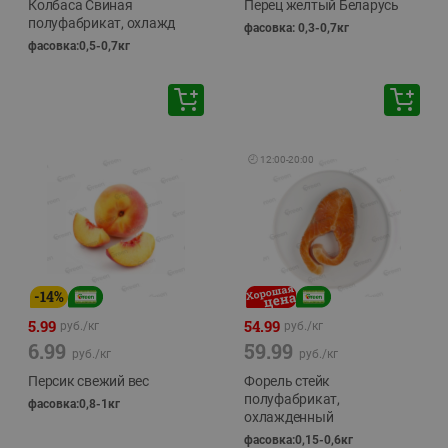
Колбаса Свиная
Перец желтый Беларусь
полуфабрикат, охлажд
фасовка: 0,3-0,7кг
фасовка:0,5-0,7кг
🕘
12:00
-
20:00
-
14
%
5.99
54.99
руб./
кг
руб./
кг
6.99
59.99
руб./
кг
руб./
кг
Персик свежий вес
Форель стейк
полуфабрикат,
фасовка:0,8-1кг
охлажденный
фасовка:0,15-0,6кг