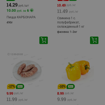
14.29
10.49
руб./
кг
руб./
шт
11.49
10.00
6
руб. за
руб./
кг
Пицца КАРБОНАРА
Свинина 1 с.
полуфабрикат,
490г
охлажденный 1 кг
фасовка: 1-2кг
🕘
12:00
-
20:00
-
17
%
-
10
%
9.99
8.99
руб./
кг
руб./
кг
11.99
9.99
руб./
кг
руб./
кг