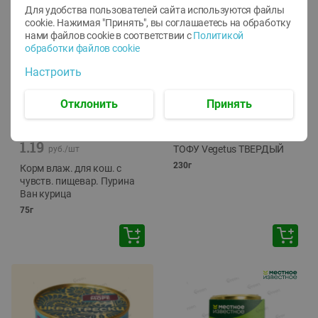
Для удобства пользователей сайта используются файлы
cookie. Нажимая "Принять", вы соглашаетесь
на обработку
нами файлов cookie в соответствии с
Политикой
обработки файлов cookie
Настроить
Отклонить
Принять
-
12
%
-
24
%
6.59
4.99
1.05
руб./
шт
руб./
шт
1.19
ТОФУ Vegetus ТВЕРДЫЙ
руб./
шт
230г
Корм влаж. для кош. с
чувств. пищевар. Пурина
Ван курица
75г