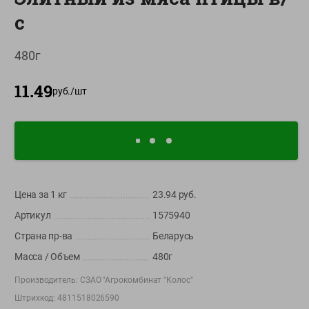
О сервисе
с
Настройки файлов cookie
480г
Мой Green
11.49
руб./
шт
Приложение Green c
доставкой и бонусной картой
App
Google
AppGallery
Store
Play
Цена за 1
кг
23.94
руб.
+375 44 560-60-61
Артикул
1575940
Время работы Call-центра: Пн.- Пт. с 09.00 до 17.00, СБ, ВС -
Страна пр-ва
Беларусь
выходной
Масса / Объем
480г
shop@green-market.by
Производитель:
СЗАО "Агрокомбинат "Колос"
Пишите нам свои вопросы, предложения и комментарии
Штрихкод:
4811518026590