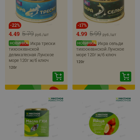
-
22
%
-
17
%
5.79
5.99
4.49
4.99
руб./
шт
руб./
шт
Икра трески
Икра сельди
тихоокеанской
тихоокеанской Лунское
деликатесная Лунское
море 120г ж/б ключ
море 120г ж/б ключ
120г
120г