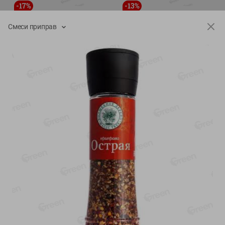
-
17
%
-
13
%
13.99
6.89
11.59
5.99
руб./
шт
руб./
шт
Смеси приправ
Масло Топленое ГХИ
Яйца перепелиные
Местное Известное 99%
копченые Молодецкие
Местное известное 20 шт
200г
упак Солигорска п/ф
20шт в уп
Показано 1-14 из 79
Показать 15-28 из 79
Каталог товаров
Специально для вас