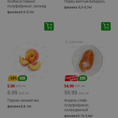
Колбаса Свиная
Перец желтый Беларусь
полуфабрикат, охлажд
фасовка: 0,3-0,7кг
фасовка:0,5-0,7кг
🕘
12:00
-
20:00
-
14
%
5.99
54.99
руб./
кг
руб./
кг
6.99
59.99
руб./
кг
руб./
кг
Персик свежий вес
Форель стейк
полуфабрикат,
фасовка:0,8-1кг
охлажденный
фасовка:0,15-0,6кг