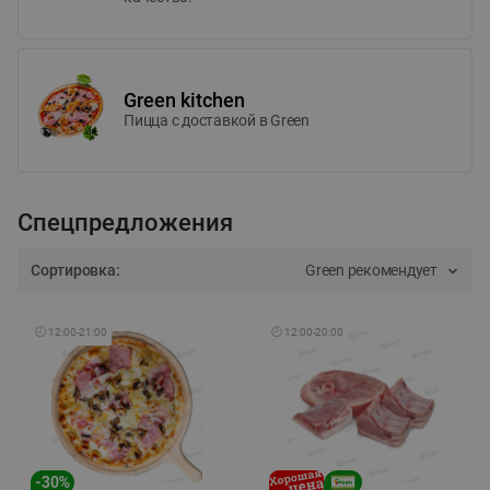
Green kitchen
Пицца c доставкой в Green
Спецпредложения
Сортировка:
Green рекомендует
🕘
12:00
-
21:00
🕘
12:00
-
20:00
-
30
%