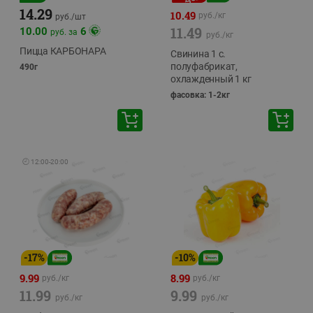
14.29
10.49
руб./
кг
руб./
шт
11.49
10.00
6
руб. за
руб./
кг
Пицца КАРБОНАРА
Свинина 1 с.
полуфабрикат,
490г
охлажденный 1 кг
фасовка: 1-2кг
🕘
12:00
-
20:00
-
17
%
-
10
%
9.99
8.99
руб./
кг
руб./
кг
11.99
9.99
руб./
кг
руб./
кг