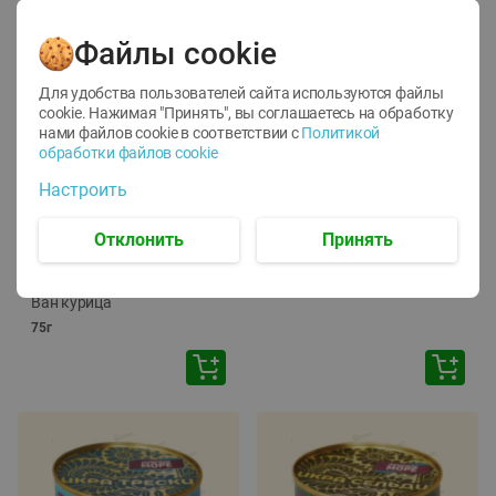
Файлы cookie
Для удобства пользователей сайта используются файлы
cookie. Нажимая "Принять", вы соглашаетесь
на обработку
нами файлов cookie в соответствии с
Политикой
обработки файлов cookie
-
12
%
-
24
%
Настроить
6.59
4.99
1.05
руб./
шт
руб./
шт
1.19
ТОФУ Vegetus ТВЕРДЫЙ
руб./
шт
Отклонить
Принять
230г
Корм влаж. для кош. с
чувств. пищевар. Пурина
Ван курица
75г