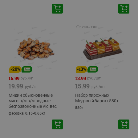
🕘
12:00
-
21:00
-
20
%
-
13
%
15.99
13.99
руб./
кг
руб./
шт
19.99
15.99
руб./
кг
руб./
шт
Мидии обыкновенные
Набор пирожных
мясо п/м в/м водные
Медовый бархат 580 г
беспозвоночные Vici вес
580г
фасовка: 0,15-0,65кг