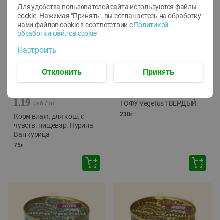
Для удобства пользователей сайта используются файлы
cookie. Нажимая "Принять", вы соглашаетесь
на обработку
нами файлов cookie в соответствии с
Политикой
обработки файлов cookie
Настроить
Отклонить
Принять
-
12
%
-
24
%
6.59
4.99
1.05
руб./
шт
руб./
шт
1.19
ТОФУ Vegetus ТВЕРДЫЙ
руб./
шт
230г
Корм влаж. для кош. с
чувств. пищевар. Пурина
Ван курица
75г