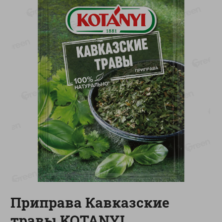
-
17
%
-
13
%
13.99
6.89
11.59
5.99
руб./
шт
руб./
шт
Масло Топленое ГХИ
Яйца перепелиные
Местное Известное 99%
копченые Молодецкие
Местное известное 20 шт
200г
упак Солигорска п/ф
20шт в уп
Показано 1-14 из 79
Показать 15-28 из 79
Каталог товаров
Приправа Кавказские
Специально для вас
травы KOTANYI