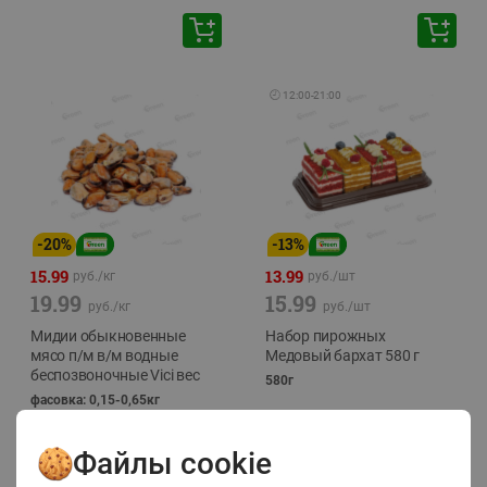
🕘
12:00
-
21:00
-
20
%
-
13
%
15.99
13.99
руб./
кг
руб./
шт
19.99
15.99
руб./
кг
руб./
шт
Мидии обыкновенные
Набор пирожных
мясо п/м в/м водные
Медовый бархат 580 г
беспозвоночные Vici вес
580г
фасовка: 0,15-0,65кг
Файлы cookie