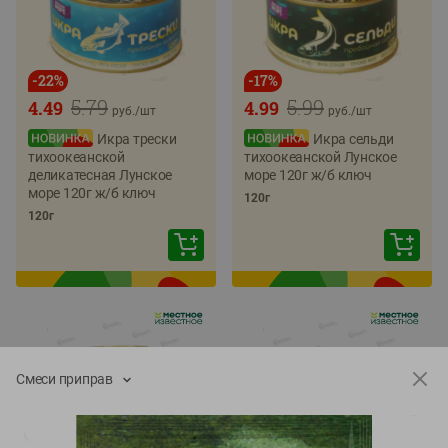
-
22
%
-
17
%
5.79
5.99
4.49
4.99
руб./
шт
руб./
шт
Икра трески
Икра сельди
тихоокеанской
тихоокеанской Лунское
деликатесная Лунское
море 120г ж/б ключ
море 120г ж/б ключ
120г
120г
Смеси приправ