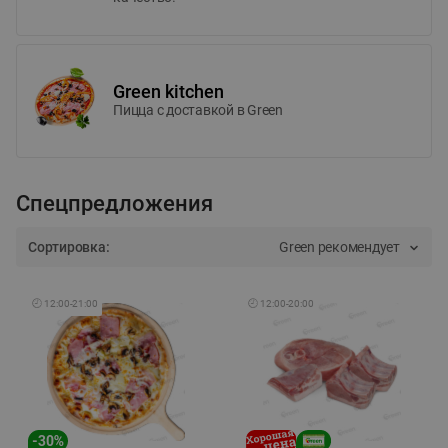
Green kitchen
Пицца c доставкой в Green
Спецпредложения
Сортировка:
Green рекомендует
🕘
12:00
-
21:00
🕘
12:00
-
20:00
-
30
%