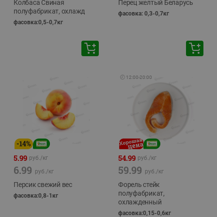
Колбаса Свиная
Перец желтый Беларусь
полуфабрикат, охлажд
фасовка: 0,3-0,7кг
фасовка:0,5-0,7кг
🕘
12:00
-
20:00
-
14
%
5.99
54.99
руб./
кг
руб./
кг
6.99
59.99
руб./
кг
руб./
кг
Персик свежий вес
Форель стейк
полуфабрикат,
фасовка:0,8-1кг
охлажденный
фасовка:0,15-0,6кг