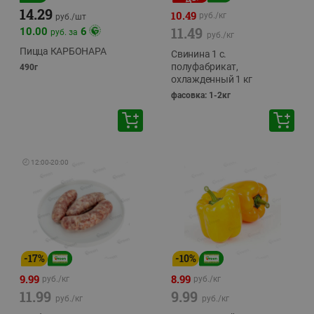
14.29
10.49
руб./
кг
руб./
шт
11.49
10.00
6
руб. за
руб./
кг
Пицца КАРБОНАРА
Свинина 1 с.
полуфабрикат,
490г
охлажденный 1 кг
фасовка: 1-2кг
🕘
12:00
-
20:00
-
17
%
-
10
%
9.99
8.99
руб./
кг
руб./
кг
11.99
9.99
руб./
кг
руб./
кг