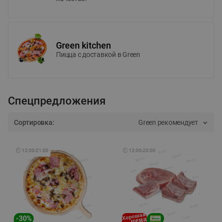
Green kitchen
Пицца c доставкой в Green
Спецпредложения
Сортировка:
Green рекомендует
🕘
12:00
-
21:00
🕘
12:00
-
20:00
-
30
%