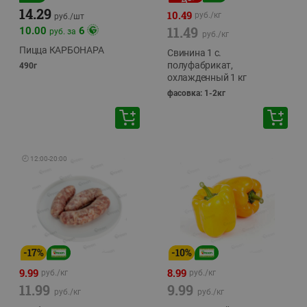
14.29
10.49
руб./
кг
руб./
шт
11.49
10.00
6
руб. за
руб./
кг
Пицца КАРБОНАРА
Свинина 1 с.
полуфабрикат,
490г
охлажденный 1 кг
фасовка: 1-2кг
🕘
12:00
-
20:00
-
17
%
-
10
%
9.99
8.99
руб./
кг
руб./
кг
11.99
9.99
руб./
кг
руб./
кг