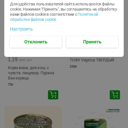
Для удобства пользователей сайта используются файлы
cookie. Нажимая "Принять", вы соглашаетесь
на обработку
нами файлов cookie в соответствии с
Политикой
обработки файлов cookie
Настроить
Отклонить
Принять
-
12
%
-
24
%
6.59
4.99
1.05
руб./
шт
руб./
шт
1.19
ТОФУ Vegetus ТВЕРДЫЙ
руб./
шт
230г
Корм влаж. для кош. с
чувств. пищевар. Пурина
Ван курица
75г