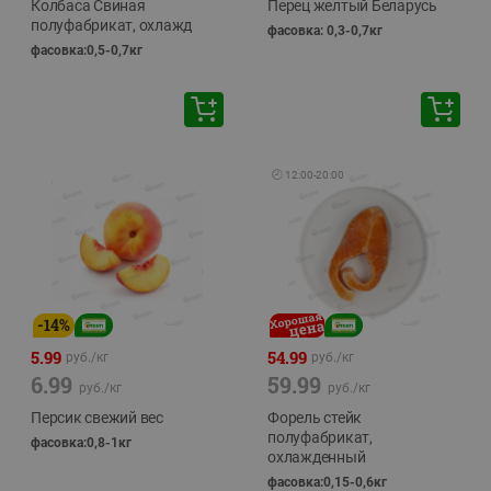
Колбаса Свиная
Перец желтый Беларусь
полуфабрикат, охлажд
фасовка: 0,3-0,7кг
фасовка:0,5-0,7кг
🕘
12:00
-
20:00
-
14
%
5.99
54.99
руб./
кг
руб./
кг
6.99
59.99
руб./
кг
руб./
кг
Персик свежий вес
Форель стейк
полуфабрикат,
фасовка:0,8-1кг
охлажденный
фасовка:0,15-0,6кг