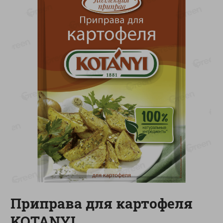
-
13
%
-
20
%
6.89
4.99
5.99
3.99
руб./
шт
руб./
шт
Яйца перепелиные
Конфеты фруктово-
копченые Молодецкие
ягодные Местное
Местное известное 20 шт
известное яблоко-тыква
упак Солигорска п/ф
Хоба
20шт в уп
60г
Показано 1-14 из 78
Показать 15-28 из 78
Каталог товаров
Приправа для картофеля
Специально для вас
KOTANYI