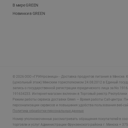
В мире GREEN
Новинки в GREEN
©
2026
ООО «ГРИНрозница» - Доставка продуктов питания в Минске.
Ю
(цокольный этаж) Минским горисполкомом 24.08.2012 в Единый госу
запись о государственной регистрации юридического лица за No 1916
191634233. Интернет-магазин включен в Торговый реестр Республики 
Режим работы сервиса доставки Green —
Время работы Call-центра: Пн.
персонализации сервисов и повышения удобства пользования веб-са
Политика обработки персональных данных
Номер уполномоченных рассматривать обращения покупателей в соот
торговли и услуг Администрации Фрунзенского района г. Минска + 375 