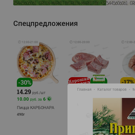
Спецпредложения
🕘
12:00
-
21:00
🕘
12:00
-
20:00
🕘
12:00
-
-
17
%
-
30
%
Главная
Каталог товаров
М
14.29
10.49
9.99
руб./
кг
руб
руб./
шт
11.49
11.99
10.00
6
руб. за
руб./
кг
Пицца КАРБОНАРА
Свинина 1 с.
Колбас
полуфабрикат,
полуфа
490г
охлажденный 1 кг
охлажд
фасовка: 1-2кг
фасовка: