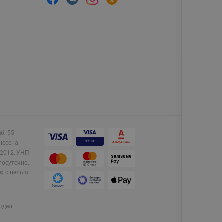
аб. 55
несена
2012.
УНП
лосуточно.
e»
с целью
тдел