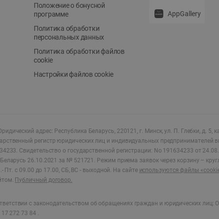
Положение о бонусной
AppGallery
программе
Политика обработки
персональных данных
Политика обработки файлов
cookie
Настройки файлов cookie
ридический адрес: Республика Беларусь, 220121, г. Минск, ул. П. Глебки, д. 5, к
дарственный регистр юридических лиц и индивидуальных предпринимателей в
34233.
Свидетельство о государственной регистрации: No 191634233 от 24.08.
Беларусь 26.10.2021 за № 521721. Режим приема заявок через корзину – круг
- Пт. с 09.00 до 17.00, СБ, ВС - выходной
.
На сайте
используются файлы «cooki
йтом.
Публичный договор.
ветствии с законодательством об обращениях граждан и юридических лиц: О
17 272 73 84 .