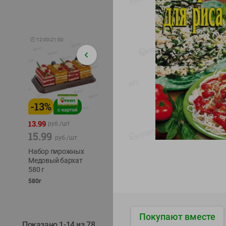
🕘
12:00
-
21:00
-
13
%
-
12
%
-
24
%
4.99
13.99
1.05
руб./
шт
руб./
шт
15.99
1.19
ТОФУ V
руб./
шт
руб./
шт
ТВЕРД
Набор пирожных
Корм влаж. для
230г
Медовый бархат
кош. с чувств.
580 г
пищевар. Пурина
Ван курица
580г
75г
Покупают вместе
Показано 1-14 из 78