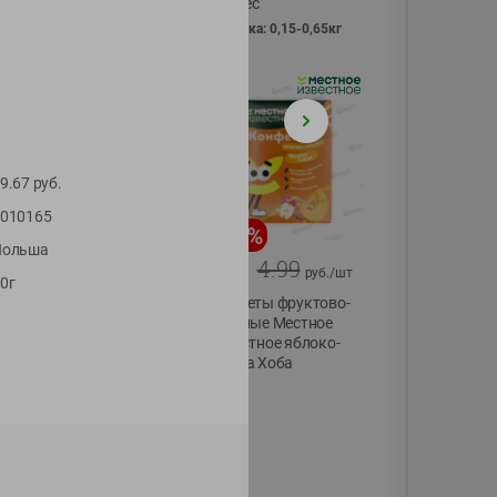
Vici вес
фасовка: 0,15-0,65кг
9.67
руб.
010165
-
13
%
-
20
%
Польша
6.89
4.99
5.99
3.99
руб./
шт
руб./
шт
0г
Яйца перепелиные
Конфеты фруктово-
копченые
ягодные Местное
Молодецкие
известное яблоко-
Местное известное
тыква Хоба
20 шт упак
60г
Солигорска п/ф
20шт в уп