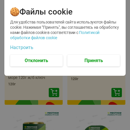
Файлы cookie
Для удобства пользователей сайта используются файлы
cookie. Нажимая "Принять", вы соглашаетесь
на обработку
нами файлов cookie в соответствии с
Политикой
обработки файлов cookie
-
22
%
-
17
%
Настроить
5.79
5.99
4.49
4.99
руб./
шт
руб./
шт
Отклонить
Принять
Икра трески
Икра сельди
тихоокеанской
тихоокеанской Лунское
деликатесная Лунское
море 120г ж/б ключ
море 120г ж/б ключ
120г
120г