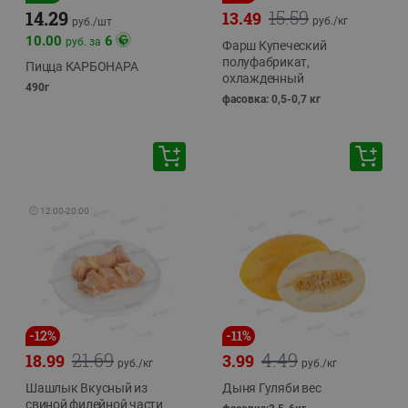
15.59
14.29
13.49
руб./
кг
руб./
шт
10.00
6
руб. за
Фарш Купеческий
полуфабрикат,
Пицца КАРБОНАРА
охлажденный
490г
фасовка: 0,5-0,7 кг
🕘
12:00
-
20:00
-
12
%
-
11
%
21.69
4.49
18.99
3.99
руб./
кг
руб./
кг
Шашлык Вкусный из
Дыня Гуляби вес
свиной филейной части