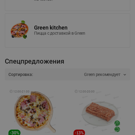
Green kitchen
Пицца c доставкой в Green
Спецпредложения
Сортировка:
Green рекомендует
🕘
12:00
-
21:00
🕘
12:00
-
20:00
-
30
%
-
13
%