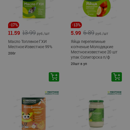
-
17
%
-
13
%
13.99
6.89
11.59
5.99
руб./
шт
руб./
шт
Масло Топленое ГХИ
Яйца перепелиные
Местное Известное 99%
копченые Молодецкие
Местное известное 20 шт
200г
упак Солигорска п/ф
20шт в уп