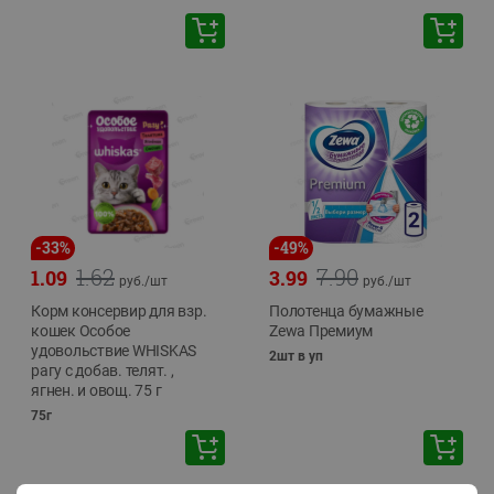
-
33
%
-
49
%
1.62
7.90
1.09
3.99
руб./
шт
руб./
шт
Корм консервир для взр.
Полотенца бумажные
кошек Особое
Zewa Премиум
удовольствие WHISKAS
2шт в уп
рагу с добав. телят. ,
ягнен. и овощ. 75 г
75г