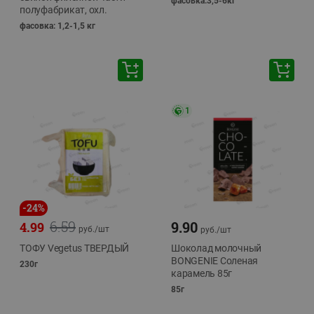
фасовка:3,5-6кг
полуфабрикат, охл.
фасовка: 1,2-1,5 кг
1
-
24
%
6.59
9.90
4.99
руб./
шт
руб./
шт
ТОФУ Vegetus ТВЕРДЫЙ
Шоколад молочный
BONGENIE Соленая
230г
карамель 85г
85г