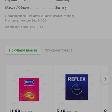
Страна пр-ва
Таиланд
Корпоративный сайт Green
Масса / Объем
3шт в уп
Производитель:
Рекитт Бенкизер (фарм. группа)
Импортер:
Алиди- Вест ИООО
Штрихкод:
4680012391141
©
2026
ООО «ГРИНрозница» - Доставка продуктов питания в
Минске.
Юридическая информация и условия пользовательского
Покупают вместе
Описание товара
соглашения
Номер уполномоченных рассматривать обращения покупателей в
соответствии с законодательством об обращениях граждан и
юридических лиц: Отдел торговли и услуг Администрации
Фрунзенского района г. Минска + 375 17 272 73 84 .
Номер и адрес электронной почты лица, уполномоченного
продавцом рассматривать обращения покупателей о нарушении их
прав, предусмотренных законодательством о защите прав
потребителей: +375 44 560-60-61, shop@green-dostavka.by.
Способы оплаты товара:
1) наличными денежными средствами экспедитору;
11.89
5.19
8.9