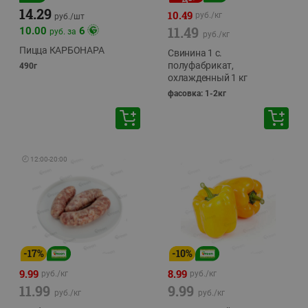
14.29
10.49
руб./
кг
руб./
шт
11.49
10.00
6
руб. за
руб./
кг
Пицца КАРБОНАРА
Свинина 1 с.
полуфабрикат,
490г
охлажденный 1 кг
фасовка: 1-2кг
🕘
12:00
-
20:00
-
17
%
-
10
%
9.99
8.99
руб./
кг
руб./
кг
11.99
9.99
руб./
кг
руб./
кг