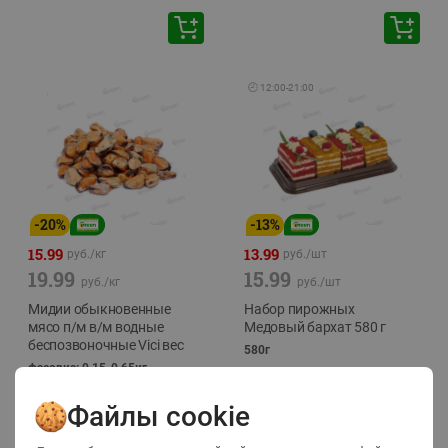
🕘
12:00
-
21:00
-
20
%
-
13
%
15.99
13.99
руб./
кг
руб./
шт
19.99
15.99
руб./
кг
руб./
шт
Мидии обыкновенные
Набор пирожных
мясо п/м в/м водные
Медовый бархат 580 г
беспозвоночные Vici вес
580г
фасовка: 0,15-0,65кг
Файлы cookie