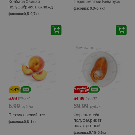
Колбаса Свиная
Перец желтый Беларусь
полуфабрикат, охлажд
фасовка: 0,3-0,7кг
фасовка:0,5-0,7кг
🕘
12:00
-
20:00
-
14
%
5.99
54.99
руб./
кг
руб./
кг
6.99
59.99
руб./
кг
руб./
кг
Персик свежий вес
Форель стейк
полуфабрикат,
фасовка:0,8-1кг
охлажденный
фасовка:0,15-0,6кг