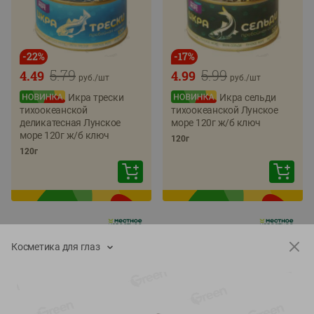
-
22
%
-
17
%
5.79
5.99
4.49
4.99
руб./
шт
руб./
шт
Икра трески
Икра сельди
тихоокеанской
тихоокеанской Лунское
деликатесная Лунское
море 120г ж/б ключ
море 120г ж/б ключ
120г
120г
Косметика для глаз