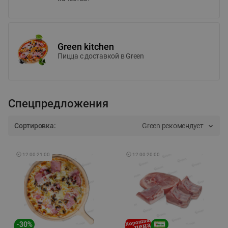
Green kitchen
Пицца c доставкой в Green
Спецпредложения
Сортировка:
Green рекомендует
🕘
12:00
-
21:00
🕘
12:00
-
20:00
-
30
%