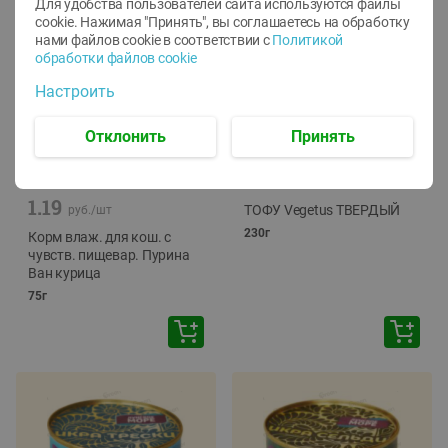
Для удобства пользователей сайта используются файлы
cookie. Нажимая "Принять", вы соглашаетесь
на обработку
нами файлов cookie в соответствии с
Политикой
обработки файлов cookie
Настроить
Отклонить
Принять
-
12
%
-
24
%
6.59
4.99
1.05
руб./
шт
руб./
шт
1.19
ТОФУ Vegetus ТВЕРДЫЙ
руб./
шт
230г
Корм влаж. для кош. с
чувств. пищевар. Пурина
Ван курица
75г