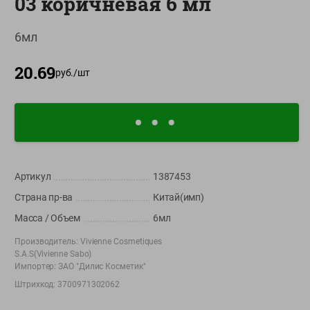
03 коричневая 6 мл
О сервисе
6мл
Настройки файлов cookie
20.69
Мой Green
руб./
шт
Приложение Green c
доставкой и бонусной картой
App
Google
AppGallery
Store
Play
Артикул
1387453
Страна пр-ва
Китай(имп)
+375 44 560-60-61
Масса / Объем
6мл
Время работы Call-центра: Пн.- Пт. с 09.00 до 17.00, СБ, ВС -
выходной
Производитель:
Vivienne Cosmetiques
S.A.S(Vivienne Sabo)
Импортер:
ЗАО "Дилис Косметик"
shop@green-market.by
Штрихкод:
3700971302062
Пишите нам свои вопросы, предложения и комментарии