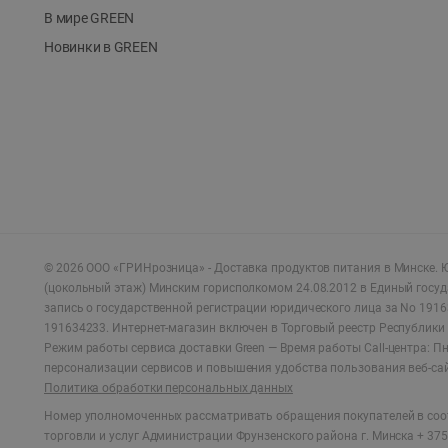
В мире GREEN
Новинки в GREEN
©
2026
ООО «ГРИНрозница» - Доставка продуктов питания в Минске.
Ю
(цокольный этаж) Минским горисполкомом 24.08.2012 в Единый госу
запись о государственной регистрации юридического лица за No 1916
191634233. Интернет-магазин включен в Торговый реестр Республики 
Режим работы сервиса доставки Green —
Время работы Call-центра: Пн.
персонализации сервисов и повышения удобства пользования веб-са
Политика обработки персональных данных
Номер уполномоченных рассматривать обращения покупателей в соот
торговли и услуг Администрации Фрунзенского района г. Минска + 375 