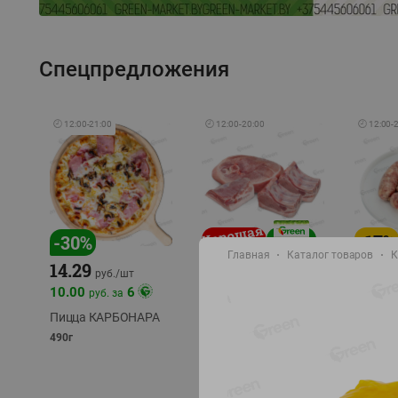
Спецпредложения
🕘
12:00
-
21:00
🕘
12:00
-
20:00
🕘
12:00
-
-
17
%
-
30
%
Главная
Каталог товаров
К
14.29
10.49
9.99
руб./
кг
руб
руб./
шт
11.49
11.99
10.00
6
руб. за
руб./
кг
Пицца КАРБОНАРА
Свинина 1 с.
Колбас
полуфабрикат,
полуфа
490г
охлажденный 1 кг
охлажд
фасовка: 1-2кг
фасовка: