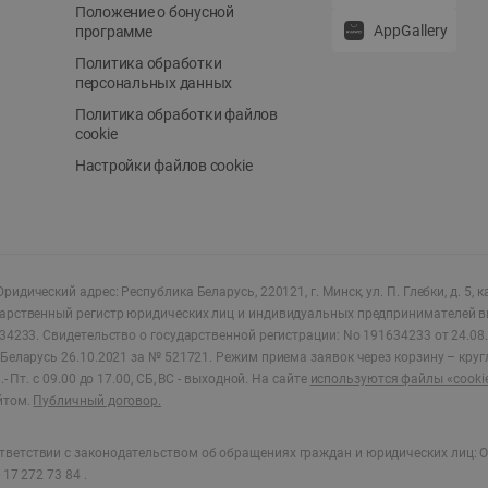
Положение о бонусной
AppGallery
программе
Политика обработки
персональных данных
Политика обработки файлов
cookie
Настройки файлов cookie
ридический адрес: Республика Беларусь, 220121, г. Минск, ул. П. Глебки, д. 5, к
дарственный регистр юридических лиц и индивидуальных предпринимателей в
34233.
Свидетельство о государственной регистрации: No 191634233 от 24.08.
Беларусь 26.10.2021 за № 521721. Режим приема заявок через корзину – круг
- Пт. с 09.00 до 17.00, СБ, ВС - выходной
.
На сайте
используются файлы «cooki
йтом.
Публичный договор.
ветствии с законодательством об обращениях граждан и юридических лиц: О
17 272 73 84 .