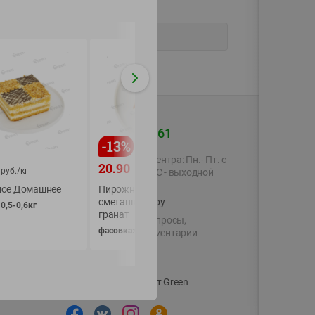
+375 44 560-60-61
-
13
%
Время работы Call-центра: Пн.- Пт. с
23.90
27.90
20.90
руб./
кг
руб./
кг
руб./
кг
09.00 до 17.00, СБ, ВС - выходной
ое Домашнее
Пирожное Чизкейк
Пирожное Чизкей
shop@green-market.by
сметанный малина-
сметанный манго 
0,5-0,6кг
гранат
ягодами
Пишите нам свои вопросы,
фасовка:0,45-0,75кг
фасовка:0,45-0,75кг
предложения и комментарии
й картой
Вакансии
👋
Корпоративный сайт Green