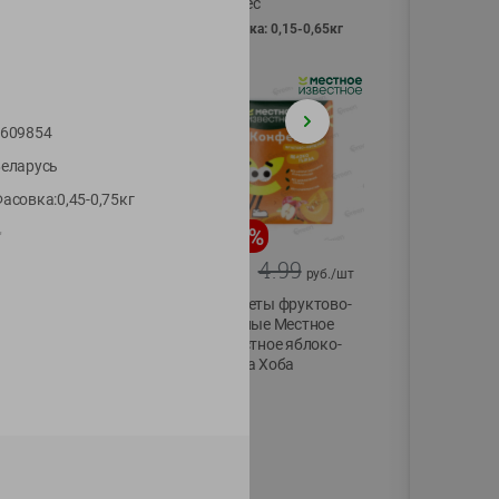
Vici вес
фасовка: 0,15-0,65кг
609854
еларусь
асовка:0,45-0,75кг
-
13
%
-
20
%
"
6.89
4.99
5.99
3.99
руб./
шт
руб./
шт
Яйца перепелиные
Конфеты фруктово-
копченые
ягодные Местное
Молодецкие
известное яблоко-
Местное известное
тыква Хоба
20 шт упак
60г
Солигорска п/ф
20шт в уп