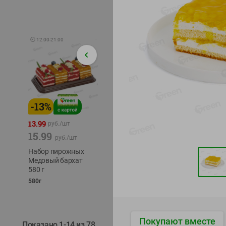
🕘
12:00
-
21:00
-
13
%
-
12
%
-
24
%
4.99
13.99
1.05
руб./
шт
руб./
шт
15.99
1.19
ТОФУ V
руб./
шт
руб./
шт
ТВЕРД
Набор пирожных
Корм влаж. для
230г
Медовый бархат
кош. с чувств.
580 г
пищевар. Пурина
Ван курица
580г
75г
Покупают вместе
Показано 1-14 из 78