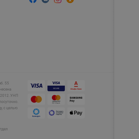
аб. 55
несена
2012.
УНП
лосуточно.
e»
с целью
тдел