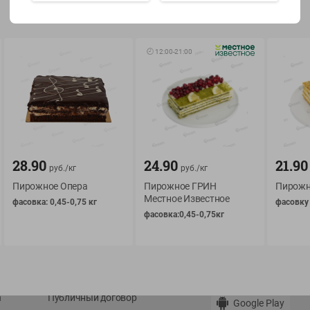
Показать 15-28 из 78
🕘
12:00
-
21:00
О сервисе
Мой Green
Оплата
История покупок
28.90
24.90
21.90
руб./
кг
руб./
кг
Условия доставки
Мои товары
Пирожное Опера
Пирожное ГРИН
Пирожн
Возврат товара
Местное Известное
Обратная связь
фасовка: 0,45-0,75 кг
фасовку 
фасовка:0,45-0,75кг
Оформление заказа
Приложение Green c
Приемка товара
доставкой и бонусно
Самовывоз
Рекламная игра
App Store
n
Публичный договор
Google Play