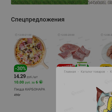
Спецпредложения
🕘
12:00
-
21:00
🕘
12:00
-
20:00
🕘
12:00
-
-
17
%
-
30
%
Главная
Каталог товаров
К
14.29
10.49
9.99
руб./
кг
руб
руб./
шт
11.49
11.99
10.00
6
руб. за
руб./
кг
Пицца КАРБОНАРА
Свинина 1 с.
Колбас
полуфабрикат,
полуфа
490г
охлажденный 1 кг
охлажд
фасовка: 1-2кг
фасовка: