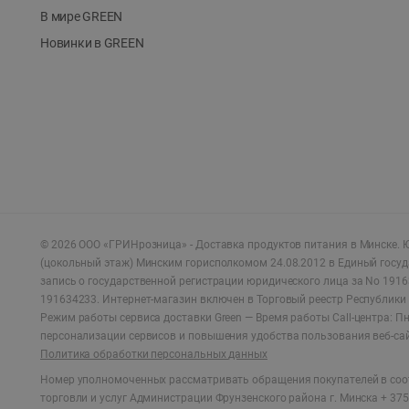
В мире GREEN
Новинки в GREEN
©
2026
ООО «ГРИНрозница» - Доставка продуктов питания в Минске.
Ю
(цокольный этаж) Минским горисполкомом 24.08.2012 в Единый госу
запись о государственной регистрации юридического лица за No 1916
191634233. Интернет-магазин включен в Торговый реестр Республики 
Режим работы сервиса доставки Green —
Время работы Call-центра: Пн.
персонализации сервисов и повышения удобства пользования веб-са
Политика обработки персональных данных
Номер уполномоченных рассматривать обращения покупателей в соот
торговли и услуг Администрации Фрунзенского района г. Минска + 375 