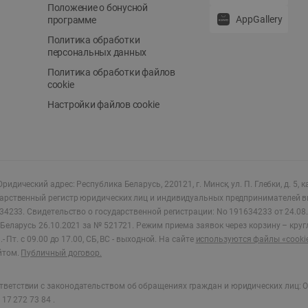
Положение о бонусной
AppGallery
программе
Политика обработки
персональных данных
Политика обработки файлов
cookie
Настройки файлов cookie
ридический адрес: Республика Беларусь, 220121, г. Минск, ул. П. Глебки, д. 5, к
дарственный регистр юридических лиц и индивидуальных предпринимателей в
34233.
Свидетельство о государственной регистрации: No 191634233 от 24.08.
Беларусь 26.10.2021 за № 521721. Режим приема заявок через корзину – круг
- Пт. с 09.00 до 17.00, СБ, ВС - выходной
.
На сайте
используются файлы «cooki
йтом.
Публичный договор.
ветствии с законодательством об обращениях граждан и юридических лиц: О
17 272 73 84 .