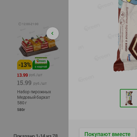
🕘
12:00
-
21:00
-
13
%
-
12
%
-
24
%
4.99
13.99
1.05
руб./
шт
руб./
шт
15.99
1.19
ТОФУ V
руб./
шт
руб./
шт
ТВЕРД
Набор пирожных
Корм влаж. для
230г
Медовый бархат
кош. с чувств.
580 г
пищевар. Пурина
Ван курица
580г
75г
Покупают вместе
Показано 1-14 из 78