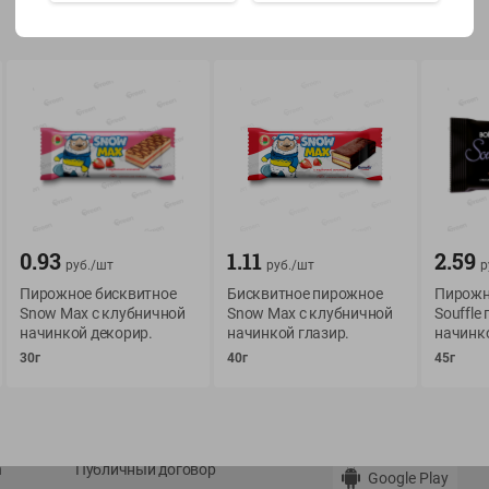
Показать 15-28 из 78
О сервисе
Мой Green
Оплата
История покупок
0.93
1.11
2.59
руб./
шт
руб./
шт
р
Условия доставки
Мои товары
Пирожное бисквитное
Бисквитное пирожное
Пирожн
Возврат товара
Snow Max с клубничной
Snow Max с клубничной
Souffle 
Обратная связь
начинкой декорир.
начинкой глазир.
начинк
Оформление заказа
30г
40г
45г
Приложение Green c
Приемка товара
доставкой и бонусно
Самовывоз
Рекламная игра
App Store
n
Публичный договор
Google Play