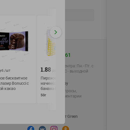
+375 44 560-60-61
Время работы Call-центра: Пн.- Пт. с
1.88
2.29
уб./
шт
руб./
шт
руб./
шт
09.00 до 17.00, СБ, ВС - выходной
ое бисквитное
Пирожное бисквитное с
Пирожное Медве
глазир Bonucci с
shop@green-market.by
начинкой со вкусом
Барни бисквитное
ой какао
банана Donut Today
шоколадной начи
Пишите нам свои вопросы,
50г
30г
предложения и комментарии
й картой
Вакансии
👋
Корпоративный сайт Green