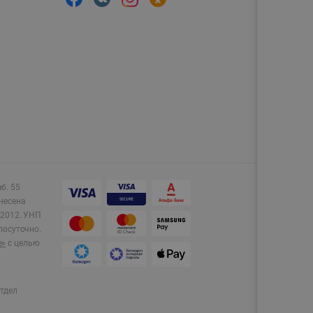
аб. 55
несена
2012.
УНП
лосуточно.
e»
с целью
тдел