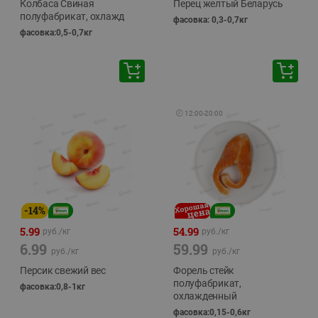
Колбаса Свиная
Перец желтый Беларусь
полуфабрикат, охлажд
фасовка: 0,3-0,7кг
фасовка:0,5-0,7кг
🕘
12:00
-
20:00
-
14
%
5.99
54.99
руб./
кг
руб./
кг
6.99
59.99
руб./
кг
руб./
кг
Персик свежий вес
Форель стейк
полуфабрикат,
фасовка:0,8-1кг
охлажденный
фасовка:0,15-0,6кг