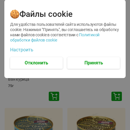
Файлы cookie
Для удобства пользователей сайта используются файлы
cookie. Нажимая "Принять", вы соглашаетесь
на обработку
нами файлов cookie в соответствии с
Политикой
обработки файлов cookie
-
12
%
-
24
%
Настроить
6.59
4.99
1.05
руб./
шт
руб./
шт
1.19
ТОФУ Vegetus ТВЕРДЫЙ
руб./
шт
Отклонить
Принять
230г
Корм влаж. для кош. с
чувств. пищевар. Пурина
Ван курица
75г