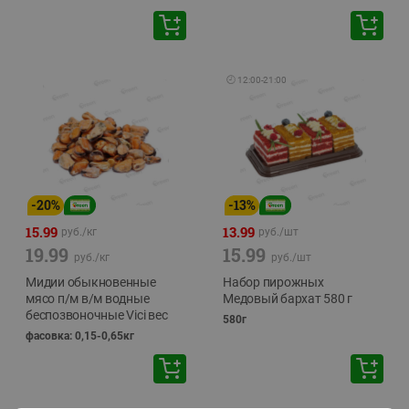
🕘
12:00
-
21:00
-
20
%
-
13
%
15.99
13.99
руб./
кг
руб./
шт
19.99
15.99
руб./
кг
руб./
шт
Мидии обыкновенные
Набор пирожных
мясо п/м в/м водные
Медовый бархат 580 г
беспозвоночные Vici вес
580г
фасовка: 0,15-0,65кг