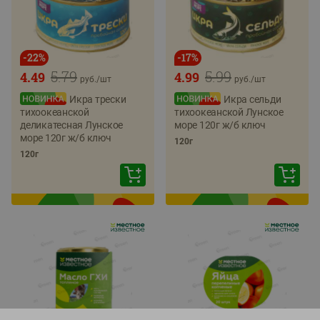
-
22
%
-
17
%
5.79
5.99
4.49
4.99
руб./
шт
руб./
шт
Икра трески
Икра сельди
тихоокеанской
тихоокеанской Лунское
деликатесная Лунское
море 120г ж/б ключ
море 120г ж/б ключ
120г
120г