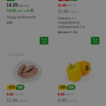
14.29
10.49
руб./
кг
руб./
шт
11.49
10.00
6
руб. за
руб./
кг
Пицца КАРБОНАРА
Свинина 1 с.
полуфабрикат,
490г
охлажденный 1 кг
фасовка: 1-2кг
🕘
12:00
-
20:00
-
17
%
-
10
%
9.99
8.99
руб./
кг
руб./
кг
11.99
9.99
руб./
кг
руб./
кг