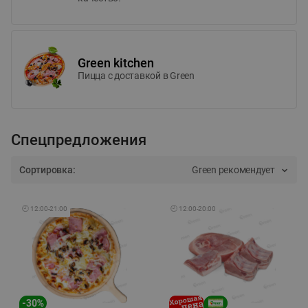
Green kitchen
Пицца c доставкой в Green
Спецпредложения
Сортировка:
Green рекомендует
🕘
12:00
-
21:00
🕘
12:00
-
20:00
-
30
%