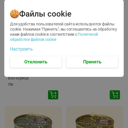
Файлы cookie
Для удобства пользователей сайта используются файлы
cookie. Нажимая "Принять", вы соглашаетесь
на обработку
нами файлов cookie в соответствии с
Политикой
обработки файлов cookie
-
12
%
-
24
%
Настроить
6.59
4.99
1.05
руб./
шт
руб./
шт
1.19
ТОФУ Vegetus ТВЕРДЫЙ
руб./
шт
Отклонить
Принять
230г
Корм влаж. для кош. с
чувств. пищевар. Пурина
Ван курица
75г