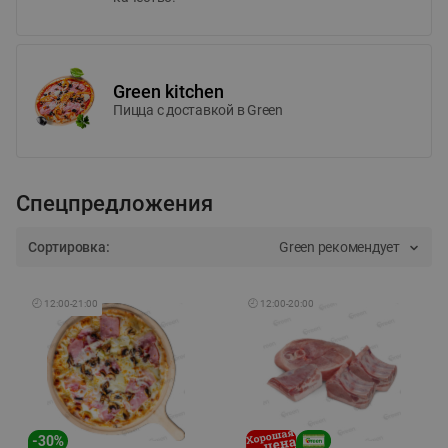
Green kitchen
Пицца c доставкой в Green
Спецпредложения
Сортировка:
Green рекомендует
🕘
12:00
-
21:00
🕘
12:00
-
20:00
-
30
%