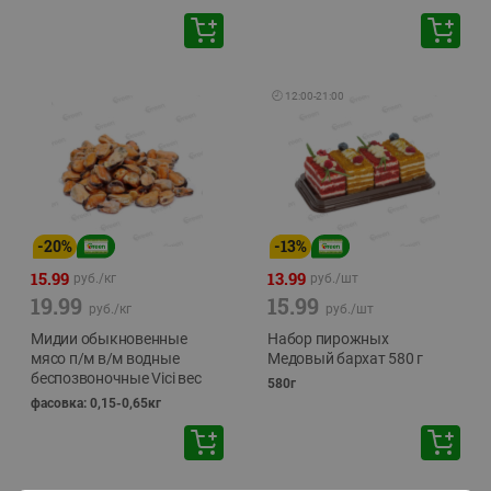
🕘
12:00
-
21:00
-
20
%
-
13
%
15.99
13.99
руб./
кг
руб./
шт
19.99
15.99
руб./
кг
руб./
шт
Мидии обыкновенные
Набор пирожных
мясо п/м в/м водные
Медовый бархат 580 г
беспозвоночные Vici вес
580г
фасовка: 0,15-0,65кг