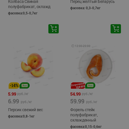
Колбаса Свиная
Перец желтый Беларусь
полуфабрикат, охлажд
фасовка: 0,3-0,7кг
фасовка:0,5-0,7кг
🕘
12:00
-
20:00
-
14
%
5.99
54.99
руб./
кг
руб./
кг
6.99
59.99
руб./
кг
руб./
кг
Персик свежий вес
Форель стейк
полуфабрикат,
фасовка:0,8-1кг
охлажденный
фасовка:0,15-0,6кг