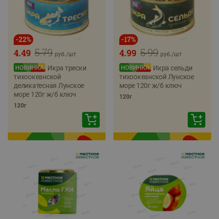
-
22
%
-
17
%
5.79
5.99
4.49
4.99
руб./
шт
руб./
шт
Икра трески
Икра сельди
тихоокеанской
тихоокеанской Лунское
деликатесная Лунское
море 120г ж/б ключ
море 120г ж/б ключ
120г
120г