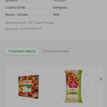
Артикул
1622085
Вакансии
👋
Страна пр-ва
Беларусь
Корпоративный сайт Green
Масса / Объем
490г
Производитель:
ООО "Сады Победы"
Штрихкод:
4816537500373
©
2026
ООО «ГРИНрозница» - Доставка продуктов питания в
Минске.
Юридическая информация и условия пользовательского
Покупают вместе
Описание товара
соглашения
Номер уполномоченных рассматривать обращения покупателей в
соответствии с законодательством об обращениях граждан и
юридических лиц: Отдел торговли и услуг Администрации
Фрунзенского района г. Минска + 375 17 272 73 84 .
Номер и адрес электронной почты лица, уполномоченного
продавцом рассматривать обращения покупателей о нарушении их
прав, предусмотренных законодательством о защите прав
потребителей: +375 44 560-60-61, shop@green-dostavka.by.
Способы оплаты товара: