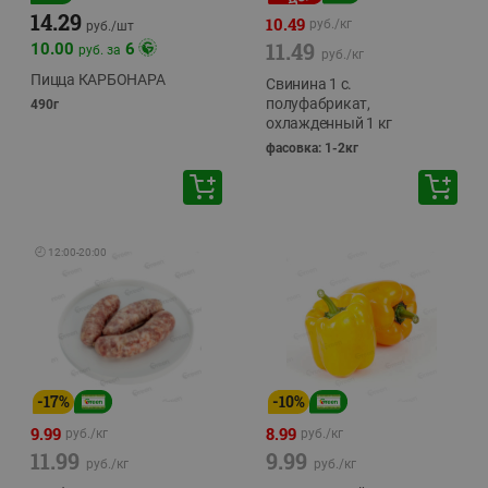
14.29
10.49
руб./
кг
руб./
шт
11.49
10.00
6
руб. за
руб./
кг
Пицца КАРБОНАРА
Свинина 1 с.
полуфабрикат,
490г
охлажденный 1 кг
фасовка: 1-2кг
🕘
12:00
-
20:00
-
17
%
-
10
%
9.99
8.99
руб./
кг
руб./
кг
11.99
9.99
руб./
кг
руб./
кг