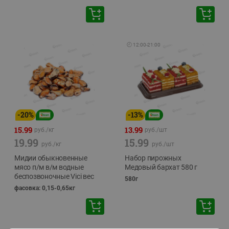
🕘
12:00
-
21:00
-
20
%
-
13
%
15.99
13.99
руб./
кг
руб./
шт
19.99
15.99
руб./
кг
руб./
шт
Мидии обыкновенные
Набор пирожных
мясо п/м в/м водные
Медовый бархат 580 г
беспозвоночные Vici вес
580г
фасовка: 0,15-0,65кг