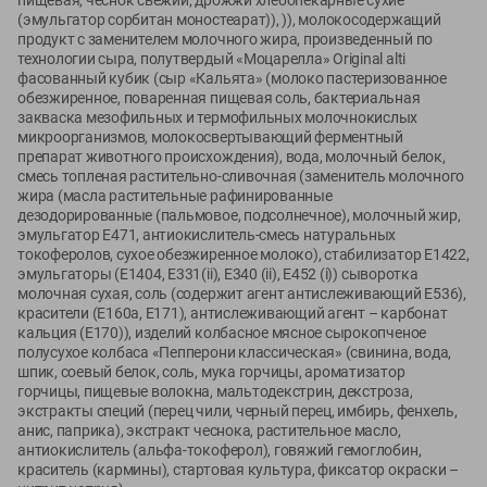
пищевая, чеснок свежий, дрожжи хлебопекарные сухие
Вакансии
👋
(эмульгатор сорбитан моностеарат)), )), молокосодержащий
продукт с заменителем молочного жира, произведенный по
Корпоративный сайт Green
технологии сыра, полутвердый «Моцарелла» Original alti
фасованный кубик (сыр «Кальята» (молоко пастеризованное
обезжиренное, поваренная пищевая соль, бактериальная
закваска мезофильных и термофильных молочнокислых
микроорганизмов, молокосвертывающий ферментный
препарат животного происхождения), вода, молочный белок,
©
2026
ООО «ГРИНрозница» - Доставка продуктов питания в
смесь топленая растительно-сливочная (заменитель молочного
Минске.
жира (масла растительные рафинированные
дезодорированные (пальмовое, подсолнечное), молочный жир,
Юридическая информация и условия пользовательского
эмульгатор Е471, антиокислитель-смесь натуральных
соглашения
токоферолов, сухое обезжиренное молоко), стабилизатор Е1422,
эмульгаторы (Е1404, Е331(ii), Е340 (ii), Е452 (i)) сыворотка
Номер уполномоченных рассматривать обращения покупателей в
молочная сухая, соль (содержит агент антислеживающий Е536),
соответствии с законодательством об обращениях граждан и
красители (Е160а, Е171), антислеживающий агент – карбонат
юридических лиц: Отдел торговли и услуг Администрации
кальция (Е170)), изделий колбасное мясное сырокопченое
Фрунзенского района г. Минска + 375 17 272 73 84 .
полусухое колбаса «Пепперони классическая» (свинина, вода,
Номер и адрес электронной почты лица, уполномоченного
шпик, соевый белок, соль, мука горчицы, ароматизатор
горчицы, пищевые волокна, мальтодекстрин, декстроза,
продавцом рассматривать обращения покупателей о нарушении их
экстракты специй (перец чили, черный перец, имбирь, фенхель,
прав, предусмотренных законодательством о защите прав
анис, паприка), экстракт чеснока, растительное масло,
потребителей: +375 44 560-60-61, shop@green-dostavka.by.
антиокислитель (альфа-токоферол), говяжий гемоглобин,
Способы оплаты товара:
краситель (кармины), стартовая культура, фиксатор окраски –