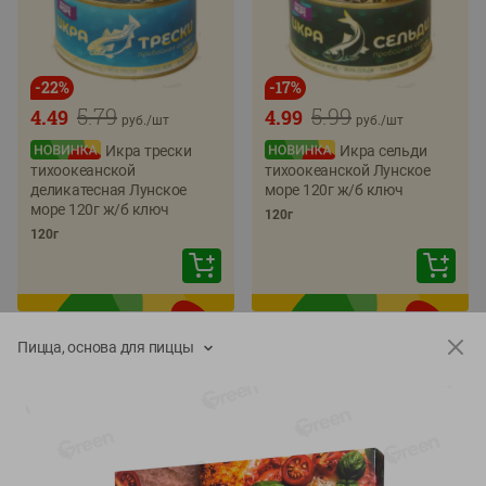
-
22
%
-
17
%
5.79
5.99
4.49
4.99
руб./
шт
руб./
шт
Икра трески
Икра сельди
тихоокеанской
тихоокеанской Лунское
деликатесная Лунское
море 120г ж/б ключ
море 120г ж/б ключ
120г
120г
Пицца, основа для пиццы