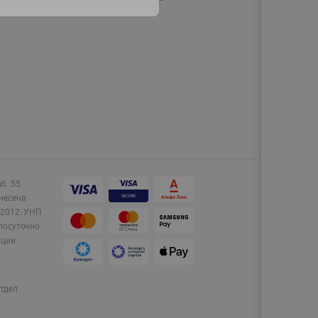
аб. 55
несена
2012.
УНП
лосуточно.
ации
тдел