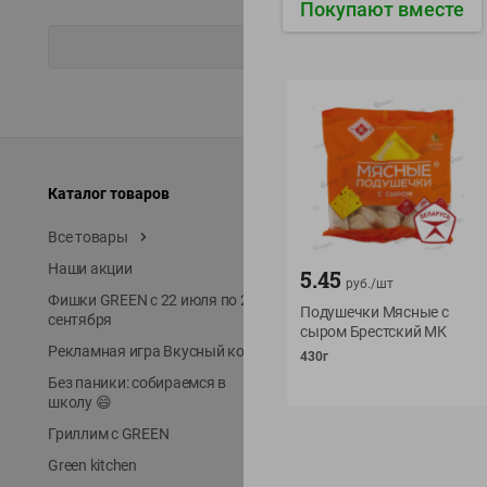
Покупают вместе
Каталог товаров
Специально для вас
Все товары
Акции
Наши акции
Местное известное
5.45
руб./
шт
Фишки GREEN с 22 июля по 22
ЭКОлиния
Подушечки Мясные с
сентября
сыром Брестский МК
Prime Steak
Рекламная игра Вкусный код
430г
Собственное пр-во
Без паники: собираемся в
Первое правило
школу 😄
Новинки
Гриллим с GREEN
Выгодная покупка в Gree
Green kitchen