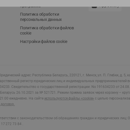
Положение о бонусной
AppGallery
программе
Политика обработки
персональных данных
Политика обработки файлов
cookie
Настройки файлов cookie
ридический адрес: Республика Беларусь, 220121, г. Минск, ул. П. Глебки, д. 5, к
дарственный регистр юридических лиц и индивидуальных предпринимателей в
34233.
Свидетельство о государственной регистрации: No 191634233 от 24.08.
Беларусь 26.10.2021 за № 521721. Режим приема заявок через корзину – круг
о 21:00 ежедневно
.
На сайте
используются файлы «cookie»
с целью персонализ
договор.
ветствии с законодательством об обращениях граждан и юридических лиц: О
17 272 73 84 .