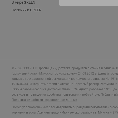
В мире GREEN
Новинки в GREEN
©
2026
ООО «ГРИНрозница» - Доставка продуктов питания в Минске.
Ю
(цокольный этаж) Минским горисполкомом 24.08.2012 в Единый госу
запись о государственной регистрации юридического лица за No 1916
191634233. Интернет-магазин включен в Торговый реестр Республики 
Режим работы сервиса доставки Green —
Call-центр работает с 9:00 д
сервисов и повышения удобства пользования веб-сайтом.
Публичный 
Политика обработки персональных данных
Номер уполномоченных рассматривать обращения покупателей в соот
торговли и услуг Администрации Фрунзенского района г. Минска + 375 