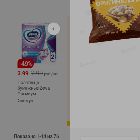
-
49
%
-
22
%
-
17
%
7.90
5.79
3.99
4.49
4.99
руб./
шт
руб./
шт
Полотенца
Икра
бумажные Zewa
трески
сельди
Премиум
тихоокеанской
тихоок
деликатесная
Лунско
2шт в уп
Лунское море 120г
ж/б кл
ж/б ключ
120г
120г
Показано 1-14 из 76