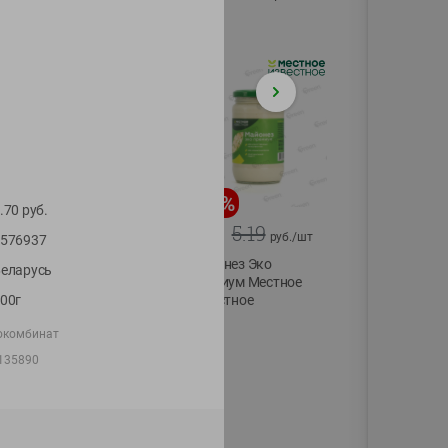
75г
-
20
%
-
12
%
.70
руб.
4.99
5.19
3.99
4.59
руб./
шт
руб./
шт
576937
Конфеты фруктово-
Майонез Эко
еларусь
ягодные Местное
премиум Местное
00г
известное яблоко-
известное
тыква Хоба
300г
окомбинат
60г
135890