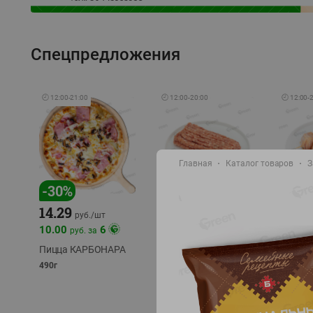
Спецпредложения
🕘
12:00
-
21:00
🕘
12:00
-
20:00
🕘
12:00
-
Главная
Каталог товаров
З
-
30
%
-
13
%
-
12
%
15.59
14.29
13.49
18.99
руб./
кг
руб./
шт
10.00
6
руб. за
Фарш Купеческий
Шашлы
полуфабрикат,
из сви
Пицца КАРБОНАРА
охлажденный
части
490г
полуфаб
фасовка: 0,5-0,7 кг
фасовка: