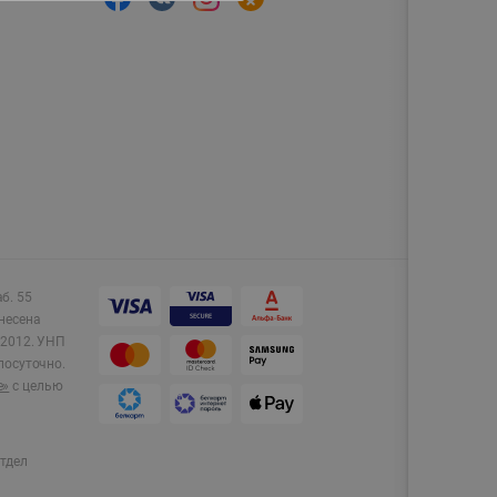
аб. 55
несена
2012.
УНП
лосуточно.
e»
с целью
тдел