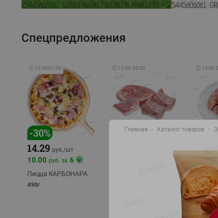
Спецпредложения
🕘
12:00
-
21:00
🕘
12:00
-
20:00
🕘
12:00
-
Главная
Каталог товаров
З
-
17
%
-
30
%
14.29
10.49
9.99
руб./
кг
руб
руб./
шт
11.49
11.99
10.00
6
руб. за
руб./
кг
Пицца КАРБОНАРА
Свинина 1 с.
Колбас
полуфабрикат,
полуфа
490г
охлажденный 1 кг
охлажд
фасовка: 1-2кг
фасовка: