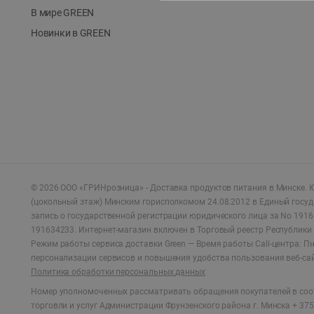
В мире GREEN
Новинки в GREEN
©
2026
ООО «ГРИНрозница» - Доставка продуктов питания в Минске.
Ю
(цокольный этаж) Минским горисполкомом 24.08.2012 в Единый госу
запись о государственной регистрации юридического лица за No 1916
191634233. Интернет-магазин включен в Торговый реестр Республики 
Режим работы сервиса доставки Green —
Время работы Call-центра: Пн.
персонализации сервисов и повышения удобства пользования веб-са
Политика обработки персональных данных
Номер уполномоченных рассматривать обращения покупателей в соот
торговли и услуг Администрации Фрунзенского района г. Минска + 375 