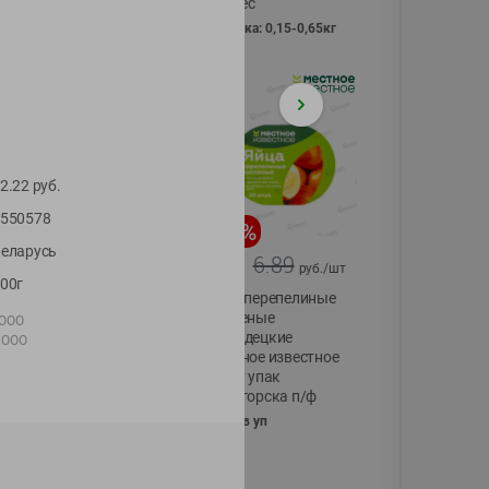
Vici вес
фасовка: 0,15-0,65кг
2.22
руб.
550578
-
17
%
-
13
%
еларусь
13.99
6.89
11.59
5.99
руб./
шт
руб./
шт
00г
Масло Топленое
Яйца перепелиные
ГХИ Местное
копченые
 ООО
Известное 99%
Молодецкие
 ООО
Местное известное
200г
20 шт упак
Солигорска п/ф
20шт в уп