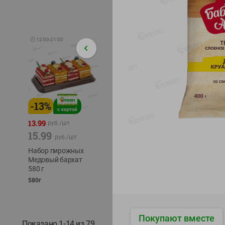
🕘
12:00
-
21:00
-
13
%
-
12
%
-
24
%
4.99
13.99
1.05
руб./
шт
руб./
шт
15.99
1.19
ТОФУ V
руб./
шт
руб./
шт
ТВЕРД
Набор пирожных
Корм влаж. для
230г
Медовый бархат
кош. с чувств.
580 г
пищевар. Пурина
Ван курица
580г
75г
Покупают вместе
Показано 1-14 из 79