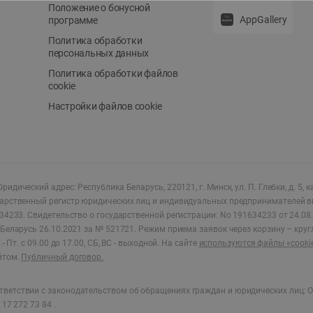
Положение о бонусной
AppGallery
программе
Политика обработки
персональных данных
Политика обработки файлов
cookie
Настройки файлов cookie
ридический адрес: Республика Беларусь, 220121, г. Минск, ул. П. Глебки, д. 5, к
дарственный регистр юридических лиц и индивидуальных предпринимателей в
34233.
Свидетельство о государственной регистрации: No 191634233 от 24.08.
Беларусь 26.10.2021 за № 521721. Режим приема заявок через корзину – круг
- Пт. с 09.00 до 17.00, СБ, ВС - выходной
.
На сайте
используются файлы «cooki
йтом.
Публичный договор.
ветствии с законодательством об обращениях граждан и юридических лиц: О
17 272 73 84 .