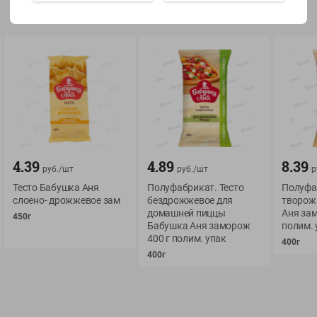
Показать 15-28 из 79
О сервисе
Мой Green
Оплата
История покупок
4.39
4.89
8.39
руб./
шт
руб./
шт
р
Условия доставки
Мои товары
Тесто Бабушка Аня
Полуфабрикат. Тесто
Полуфа
слоено- дрожжевое зам
бездрожжевое для
творож
Возврат товара
Обратная связь
домашней пиццы
Аня за
450г
Оформление заказа
Бабушка Аня заморож
полим. 
400 г полим. упак
Приложение Green c
400г
Приемка товара
доставкой и бонусно
400г
Самовывоз
Рекламная игра
App Store
n
Публичный договор
Google Play