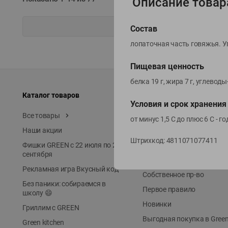
Описание товар
Состав
лопаточная часть говяжья. У
Пищевая ценность
белка 19 г, жира 7 г, углевод
Каталог товаров
Специально для вас
Условия и срок хранения
Все товары
Акции
от минус 1,5 С до плюс 6 С - го
Наши акции
Местное известное
Штрихкод:
4811071077411
Фишки GREEN с 22 июля по 22
ЭКОлиния
сентября
Prime Steak
Рекламная игра Вкусный код
Собственное пр-во
Без паники: собираемся в
Первое правило
школу 😄
Новинки
Гриллим с GREEN
Выгодная покупка в Gree
Green kitchen