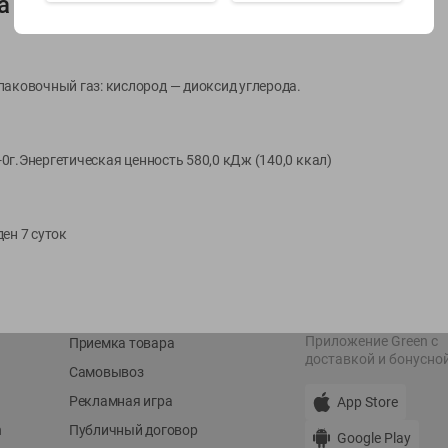
а
Показать 15-28 из 77
паковочный газ: кислород — диоксид углерода.
ы-0г.Энергетическая ценность 580,0 кДж (140,0 ккал)
О сервисе
Мой Green
Оплата
История покупок
ден 7 суток
Условия доставки
Мои товары
Возврат товара
Обратная связь
Оформление заказа
Приложение Green c
Приемка товара
доставкой и бонусно
Самовывоз
Рекламная игра
App Store
n
Публичный договор
Google Play