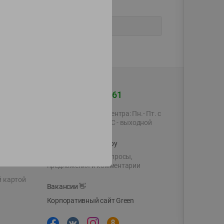
+375 44 560-60-61
Время работы Call-центра: Пн.- Пт. с
09.00 до 17.00, СБ, ВС - выходной
shop@green-market.by
Пишите нам свои вопросы,
предложения и комментарии
й картой
Вакансии
👋
Корпоративный сайт Green