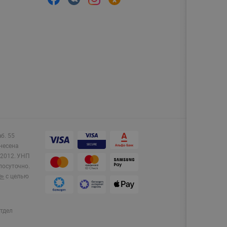
аб. 55
несена
2012.
УНП
лосуточно.
e»
с целью
тдел