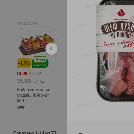
🕘
12:00
-
21:00
-
13
%
-
12
%
-
24
%
4.99
13.99
1.05
руб./
шт
руб./
шт
15.99
1.19
ТОФУ V
руб./
шт
руб./
шт
ТВЕРД
Набор пирожных
Корм влаж. для
230г
Медовый бархат
кош. с чувств.
580 г
пищевар. Пурина
Ван курица
580г
75г
Показано 1-14 из 77