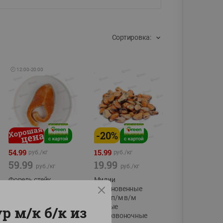
Сортировка:
🕘
12:00
-
20:00
-
20
%
54.99
15.99
руб./
кг
руб./
кг
59.99
19.99
руб./
кг
руб./
кг
Форель стейк
Мидии
полуфабрикат,
обыкновенные
охлажденный
мясо п/м в/м
водные
р м/к б/к из
фасовка:0,15-0,6кг
беспозвоночные