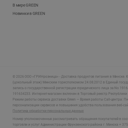
В мире GREEN
Новинки в GREEN
©
2026
ООО «ГРИНрозница» - Доставка продуктов питания в Минске.
Ю
(цокольный этаж) Минским горисполкомом 24.08.2012 в Единый госу
запись о государственной регистрации юридического лица за No 1916
191634233. Интернет-магазин включен в Торговый реестр Республики 
Режим работы сервиса доставки Green —
Время работы Call-центра: Пн.
персонализации сервисов и повышения удобства пользования веб-са
Политика обработки персональных данных
Номер уполномоченных рассматривать обращения покупателей в соот
торговли и услуг Администрации Фрунзенского района г. Минска + 375 