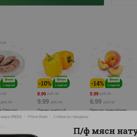
20:00
-
10
%
-
14
%
8.99
5.99
./
кг
руб./
кг
руб./
кг
9.99
6.99
руб./
кг
руб./
кг
руб./
кг
а Свиная
Перец желтый
Персик свежий вес
брикат,
Беларусь
 мире GREEN
Prime Steak
Стейки из говядины
фасовка:0,8-1кг
фасовка: 0,3-0,7кг
П/ф мясн нату
0,5-0,7кг