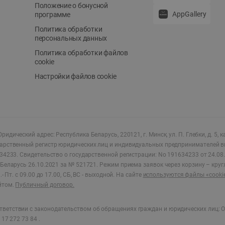
Положение о бонусной
AppGallery
программе
Политика обработки
персональных данных
Политика обработки файлов
cookie
Настройки файлов cookie
ридический адрес: Республика Беларусь, 220121, г. Минск, ул. П. Глебки, д. 5, к
дарственный регистр юридических лиц и индивидуальных предпринимателей в
34233.
Свидетельство о государственной регистрации: No 191634233 от 24.08.
Беларусь 26.10.2021 за № 521721. Режим приема заявок через корзину – круг
- Пт. с 09.00 до 17.00, СБ, ВС - выходной
.
На сайте
используются файлы «cooki
йтом.
Публичный договор.
ветствии с законодательством об обращениях граждан и юридических лиц: О
17 272 73 84 .