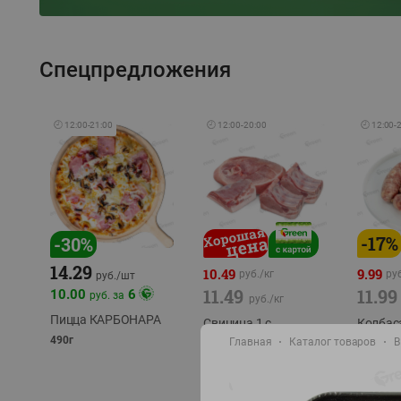
Спецпредложения
🕘
12:00
-
21:00
🕘
12:00
-
20:00
🕘
12:00
-
-
17
%
-
30
%
14.29
10.49
9.99
руб./
кг
руб
руб./
шт
11.49
11.99
10.00
6
руб. за
руб./
кг
Пицца КАРБОНАРА
Свинина 1 с.
Колбас
полуфабрикат,
полуфа
490г
Главная
Каталог товаров
В
охлажденный 1 кг
охлажд
фасовка: 1-2кг
фасовка: