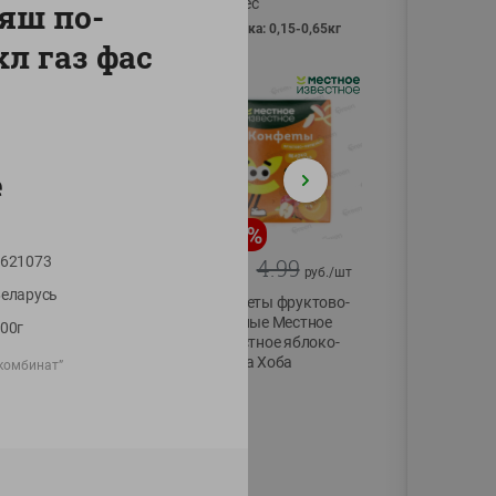
Vici вес
яш по-
фасовка: 0,15-0,65кг
л газ фас
е
-
13
%
-
20
%
621073
6.89
4.99
5.99
3.99
руб./
шт
руб./
шт
еларусь
Яйца перепелиные
Конфеты фруктово-
копченые
ягодные Местное
00г
Молодецкие
известное яблоко-
Местное известное
тыква Хоба
комбинат”
20 шт упак
60г
Солигорска п/ф
20шт в уп