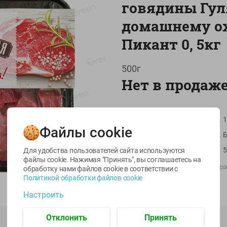
говядины Гул
домашнему ох
Пикант 0, 5кг
500г
Нет в продаж
-
22
%
-
17
%
Артикул
1
6.59
5.79
13.99
4.49
11.59
руб./
шт
руб./
шт
руб./
шт
Файлы cookie
Страна пр-ва
Б
egetus
Масло Топленое
Икра
ЫЙ
ГХИ Местное
трески
Масса / Объем
5
Для удобства пользователей сайта используются
Известное 99%
тихоокеанской
файлы cookie. Нажимая "Принять", вы соглашаетесь
на
деликатесная
Производитель:
ОАО “Пинский мясо
обработку нами файлов cookie в соответствии с
200г
Лунское море 120г
Политикой обработки файлов cookie
Штрихкод:
4811071077411
ж/б ключ
Настроить
120г
Отклонить
Принять