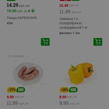
14.29
10.49
руб./
кг
руб./
шт
11.49
10.00
6
руб. за
руб./
кг
Пицца КАРБОНАРА
Свинина 1 с.
полуфабрикат,
490г
охлажденный 1 кг
фасовка: 1-2кг
🕘
12:00
-
20:00
-
17
%
-
10
%
9.99
8.99
руб./
кг
руб./
кг
11.99
9.99
руб./
кг
руб./
кг