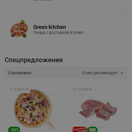
Green kitchen
Пицца c доставкой в Green
Спецпредложения
Сортировка:
Green рекомендует
🕘
12:00
-
21:00
🕘
12:00
-
20:00
-
30
%