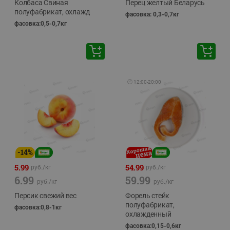
Колбаса Свиная
Перец желтый Беларусь
полуфабрикат, охлажд
фасовка: 0,3-0,7кг
фасовка:0,5-0,7кг
🕘
12:00
-
20:00
-
14
%
5.99
54.99
руб./
кг
руб./
кг
6.99
59.99
руб./
кг
руб./
кг
Персик свежий вес
Форель стейк
полуфабрикат,
фасовка:0,8-1кг
охлажденный
фасовка:0,15-0,6кг