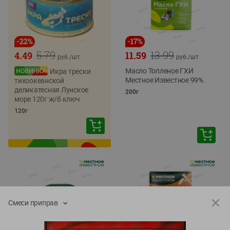
-
22
%
-
17
%
5.79
13.99
4.49
11.59
руб./
шт
руб./
шт
Масло Топленое ГХИ
Икра трески
Местное Известное 99%
тихоокеанской
деликатесная Лунское
200г
море 120г ж/б ключ
120г
Смеси приправ