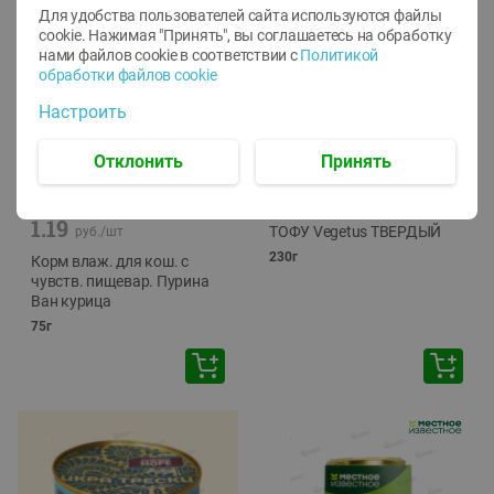
Для удобства пользователей сайта используются файлы
cookie. Нажимая "Принять", вы соглашаетесь
на обработку
нами файлов cookie в соответствии с
Политикой
обработки файлов cookie
Настроить
Отклонить
Принять
-
12
%
-
24
%
6.59
4.99
1.05
руб./
шт
руб./
шт
1.19
ТОФУ Vegetus ТВЕРДЫЙ
руб./
шт
230г
Корм влаж. для кош. с
чувств. пищевар. Пурина
Ван курица
75г