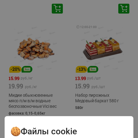
🕘
12:00
-
21:00
-
20
%
-
13
%
15.99
13.99
руб./
кг
руб./
шт
19.99
15.99
руб./
кг
руб./
шт
Мидии обыкновенные
Набор пирожных
мясо п/м в/м водные
Медовый бархат 580 г
беспозвоночные Vici вес
580г
фасовка: 0,15-0,65кг
Файлы cookie