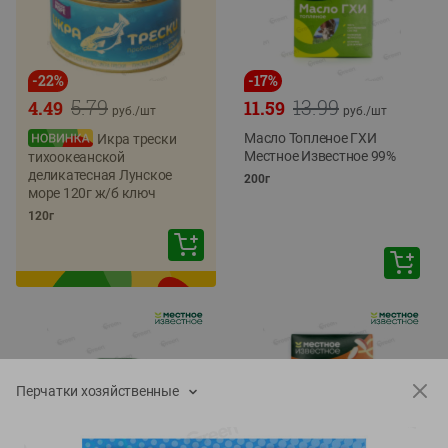
-
22
%
-
17
%
5.79
13.99
4.49
11.59
руб./
шт
руб./
шт
Масло Топленое ГХИ
Икра трески
Местное Известное 99%
тихоокеанской
деликатесная Лунское
200г
море 120г ж/б ключ
120г
Перчатки хозяйственные