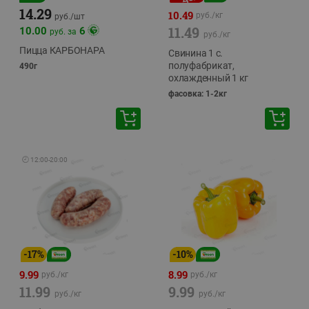
14.29
10.49
руб./
кг
руб./
шт
11.49
10.00
6
руб. за
руб./
кг
Пицца КАРБОНАРА
Свинина 1 с.
полуфабрикат,
490г
охлажденный 1 кг
фасовка: 1-2кг
🕘
12:00
-
20:00
-
17
%
-
10
%
9.99
8.99
руб./
кг
руб./
кг
11.99
9.99
руб./
кг
руб./
кг