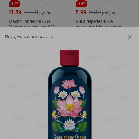
-
17
%
-
13
%
13.99
6.89
11.59
5.99
руб./
шт
руб./
шт
Масло Топленое ГХИ
Яйца перепелиные
Местное Известное 99%
копченые Молодецкие
Местное известное 20 шт
200г
Пена, соль для ванны
упак Солигорска п/ф
20шт в уп
Показано 1-14 из 79
Показать 15-28 из 79
Каталог товаров
Специально для вас