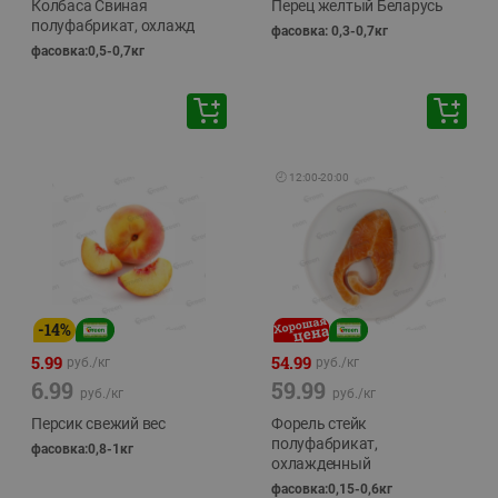
Колбаса Свиная
Перец желтый Беларусь
полуфабрикат, охлажд
фасовка: 0,3-0,7кг
фасовка:0,5-0,7кг
🕘
12:00
-
20:00
-
14
%
5.99
54.99
руб./
кг
руб./
кг
6.99
59.99
руб./
кг
руб./
кг
Персик свежий вес
Форель стейк
полуфабрикат,
фасовка:0,8-1кг
охлажденный
фасовка:0,15-0,6кг