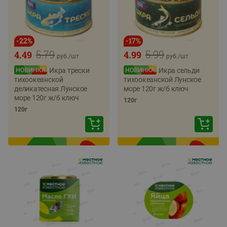
-
22
%
-
17
%
5.79
5.99
4.49
4.99
руб./
шт
руб./
шт
Икра трески
Икра сельди
тихоокеанской
тихоокеанской Лунское
деликатесная Лунское
море 120г ж/б ключ
море 120г ж/б ключ
120г
120г