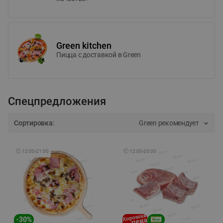
Green kitchen
Пицца c доставкой в Green
Спецпредложения
Сортировка:
Green рекомендует
🕘
12:00
-
21:00
🕘
12:00
-
20:00
-
30
%