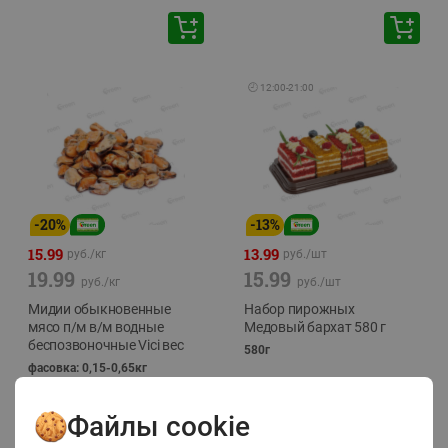
🕘
12:00
-
21:00
-
20
%
-
13
%
15.99
13.99
руб./
кг
руб./
шт
19.99
15.99
руб./
кг
руб./
шт
Мидии обыкновенные
Набор пирожных
мясо п/м в/м водные
Медовый бархат 580 г
беспозвоночные Vici вес
580г
фасовка: 0,15-0,65кг
Файлы cookie