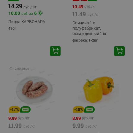
14.29
10.49
руб./
кг
руб./
шт
11.49
10.00
6
руб. за
руб./
кг
Пицца КАРБОНАРА
Свинина 1 с.
полуфабрикат,
490г
охлажденный 1 кг
фасовка: 1-2кг
🕘
12:00
-
20:00
-
17
%
-
10
%
9.99
8.99
руб./
кг
руб./
кг
11.99
9.99
руб./
кг
руб./
кг