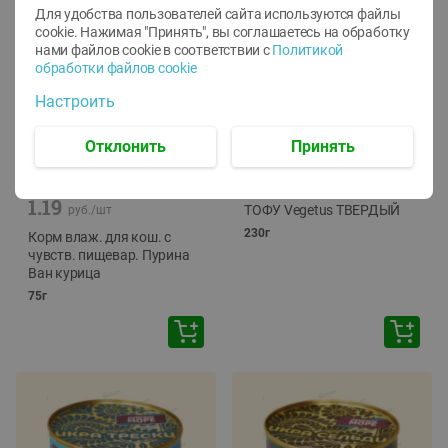
Для удобства пользователей сайта используются файлы
cookie. Нажимая "Принять", вы соглашаетесь
на обработку
нами файлов cookie в соответствии с
Политикой
обработки файлов cookie
Настроить
Отклонить
Принять
-
12
%
-
24
%
6.59
4.99
1.05
руб./
шт
руб./
шт
1.19
ТОФУ Vegetus ТВЕРДЫЙ
руб./
шт
230г
Корм влаж. для кош. с
чувств. пищевар. Пурина
Ван курица
75г