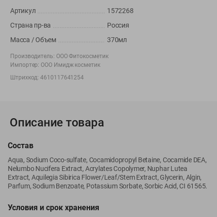
Вакансии
👋
Артикул
1572268
Корпоративный сайт Green
Страна пр-ва
Россия
Масса / Объем
370мл
Производитель:
ООО Фитокосметик
Импортер:
ООО Имидж косметик
©
2026
ООО «ГРИНрозница» - Доставка продуктов питания в
Штрихкод:
4610117641254
Минске.
Юридическая информация и условия пользовательского
соглашения
Описание товара
Номер уполномоченных рассматривать обращения покупателей в
соответствии с законодательством об обращениях граждан и
юридических лиц: Отдел торговли и услуг Администрации
Состав
Фрунзенского района г. Минска + 375 17 272 73 84 .
Aqua, Sodium Сoco-sulfate, Cocamidopropyl Betaine, Cocamide DEA,
Номер и адрес электронной почты лица, уполномоченного
Nelumbo Nucifera Extract, Acrylates Copolymer, Nuphar Lutea
продавцом рассматривать обращения покупателей о нарушении их
Extract, Aquilegia Sibirica Flower/Leaf/Stem Extract, Glycerin, Algin,
прав, предусмотренных законодательством о защите прав
Parfum, Sodium Benzoate, Potassium Sorbate, Sorbic Acid, CI 61565.
потребителей: +375 44 560-60-61, shop@green-dostavka.by.
Условия и срок хранения
Способы оплаты товара: