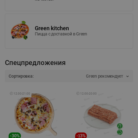
Green kitchen
Пицца c доставкой в Green
Спецпредложения
Сортировка:
Green рекомендует
🕘
12:00
-
21:00
🕘
12:00
-
20:00
-
30
%
-
13
%