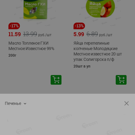
-
17
%
-
13
%
13.99
6.89
11.59
5.99
руб./
шт
руб./
шт
Масло Топленое ГХИ
Яйца перепелиные
Местное Известное 99%
копченые Молодецкие
Местное известное 20 шт
200г
упак Солигорска п/ф
20шт в уп
Печенье