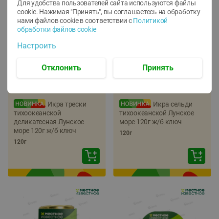
Для удобства пользователей сайта используются файлы
cookie. Нажимая "Принять", вы соглашаетесь
на обработку
нами файлов cookie в соответствии с
Политикой
обработки файлов cookie
Настроить
Отклонить
Принять
-
22
%
-
17
%
5.79
5.99
4.49
4.99
руб./
шт
руб./
шт
Икра трески
Икра сельди
тихоокеанской
тихоокеанской Лунское
деликатесная Лунское
море 120г ж/б ключ
море 120г ж/б ключ
120г
120г