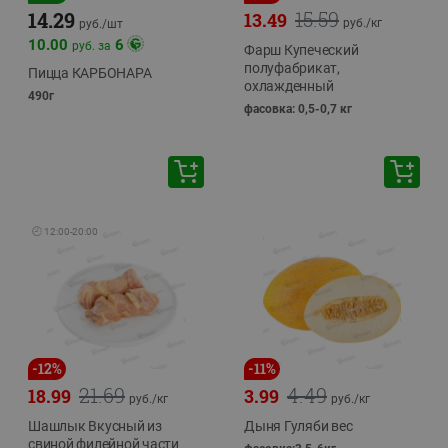
15.59
14.29
13.49
руб./
кг
руб./
шт
10.00
6
руб. за
Фарш Купеческий
полуфабрикат,
Пицца КАРБОНАРА
охлажденный
490г
фасовка: 0,5-0,7 кг
🕘
12:00
-
20:00
-
12
%
-
11
%
21.69
4.49
18.99
3.99
руб./
кг
руб./
кг
Шашлык Вкусный из
Дыня Гуляби вес
свиной филейной части