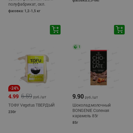
фасовка:3,5-6кг
полуфабрикат, охл.
фасовка: 1,2-1,5 кг
1
-
24
%
6.59
9.90
4.99
руб./
шт
руб./
шт
ТОФУ Vegetus ТВЕРДЫЙ
Шоколад молочный
BONGENIE Соленая
230г
карамель 85г
85г