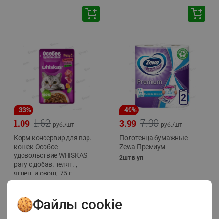
-
33
%
-
49
%
1.62
7.90
1.09
3.99
руб./
шт
руб./
шт
Корм консервир для взр.
Полотенца бумажные
кошек Особое
Zewa Премиум
удовольствие WHISKAS
2шт в уп
рагу с добав. телят. ,
ягнен. и овощ. 75 г
75г
Файлы cookie