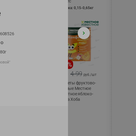
Vici вес
фасовка: 0,15-0,65кг
е
608526
РФ
80г
ловой"
-
13
%
-
20
%
6.89
4.99
5.99
3.99
руб./
шт
руб./
шт
Яйца перепелиные
Конфеты фруктово-
копченые
ягодные Местное
Молодецкие
известное яблоко-
Местное известное
тыква Хоба
20 шт упак
60г
Солигорска п/ф
20шт в уп