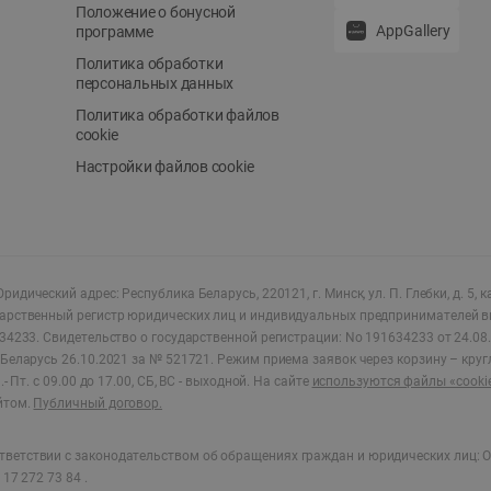
Положение о бонусной
AppGallery
программе
Политика обработки
персональных данных
Политика обработки файлов
cookie
Настройки файлов cookie
ридический адрес: Республика Беларусь, 220121, г. Минск, ул. П. Глебки, д. 5, к
дарственный регистр юридических лиц и индивидуальных предпринимателей в
34233.
Свидетельство о государственной регистрации: No 191634233 от 24.08.
Беларусь 26.10.2021 за № 521721. Режим приема заявок через корзину – круг
- Пт. с 09.00 до 17.00, СБ, ВС - выходной
.
На сайте
используются файлы «cooki
йтом.
Публичный договор.
ветствии с законодательством об обращениях граждан и юридических лиц: О
17 272 73 84 .