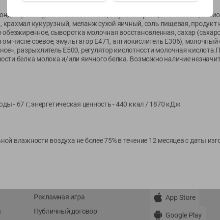
кондитерский (растительное масло, эмульгатор лецитин соевый, анти
я, крахмал кукурузный, меланж сухой яичный, соль пищевая, продукт
Показать 15-28 из 77
 обезжиренное, сыворотка молочная восстановленная, сахар (сахаро
том числе соевое, эмульгатор Е471, антиокислитель Е306), молочный с
ое», разрыхлитель Е500, регулятор кислотности молочная кислота.
сти белка молока и/или яичного белка. Возможно наличие незначит
О сервисе
Мой Green
леводы - 67 г; энергетическая ценность - 440 ккал / 1870 кДж
Оплата
История покупок
Условия доставки
Мои товары
Возврат товара
льной влажности воздуха не более 75% в течение 12 месяцев с даты из
Обратная связь
Оформление заказа
Приложение Green c
Приемка товара
доставкой и бонусно
Самовывоз
Рекламная игра
App Store
n
Публичный договор
Google Play