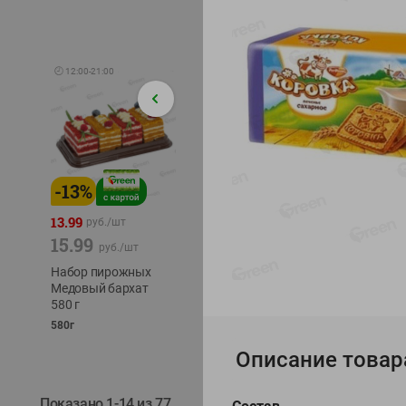
🕘
12:00
-
21:00
-
13
%
-
12
%
-
24
%
4.99
13.99
1.05
руб./
шт
руб./
шт
15.99
1.19
ТОФУ V
руб./
шт
руб./
шт
ТВЕРД
Набор пирожных
Корм влаж. для
230г
Медовый бархат
кош. с чувств.
580 г
пищевар. Пурина
Ван курица
580г
75г
Описание товар
Показано 1-14 из 77