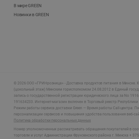
В мире GREEN
Новинки в GREEN
©
2026
ООО «ГРИНрозница» - Доставка продуктов питания в Минске.
Ю
(цокольный этаж) Минским горисполкомом 24.08.2012 в Единый госу
запись о государственной регистрации юридического лица за No 1916
191634233. Интернет-магазин включен в Торговый реестр Республики 
Режим работы сервиса доставки Green —
Время работы Call-центра: Пн.
персонализации сервисов и повышения удобства пользования веб-са
Политика обработки персональных данных
Номер уполномоченных рассматривать обращения покупателей в соот
торговли и услуг Администрации Фрунзенского района г. Минска + 375 