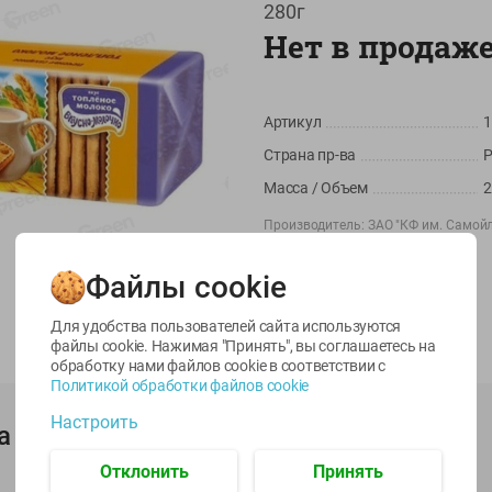
280г
Нет в продаж
Артикул
1
Страна пр-ва
Масса / Объем
2
Производитель:
ЗАО "КФ им. Самой
-
22
%
-
17
%
Импортер:
ООО "ГРИНрозница"
6.59
5.79
13.99
4.49
11.59
руб./
шт
руб./
шт
руб./
шт
Штрихкод:
4607144738774
Файлы cookie
egetus
Масло Топленое
Икра
ЫЙ
ГХИ Местное
трески
Для удобства пользователей сайта используются
Известное 99%
тихоокеанской
файлы cookie. Нажимая "Принять", вы соглашаетесь
на
деликатесная
обработку нами файлов cookie в соответствии с
200г
Лунское море 120г
Политикой обработки файлов cookie
ж/б ключ
Настроить
120г
а
Отклонить
Принять