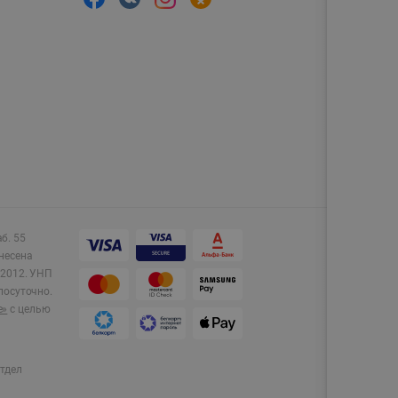
аб. 55
несена
2012.
УНП
лосуточно.
e»
с целью
тдел