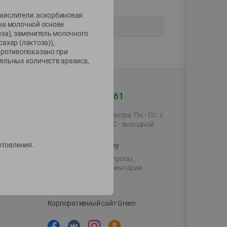
окислители: аскорбиновая
 на молочной основе
за), заменитель молочного
ахар (лактоза)),
Противопоказано при
ельных количеств арахиса,
+375 44 560-60-61
Время работы Call-центра: Пн.- Пт. с
09.00 до 17.00, СБ, ВС - выходной
готовления.
shop@green-market.by
Пишите нам свои вопросы,
предложения и комментарии
й картой
Вакансии
👋
Корпоративный сайт Green