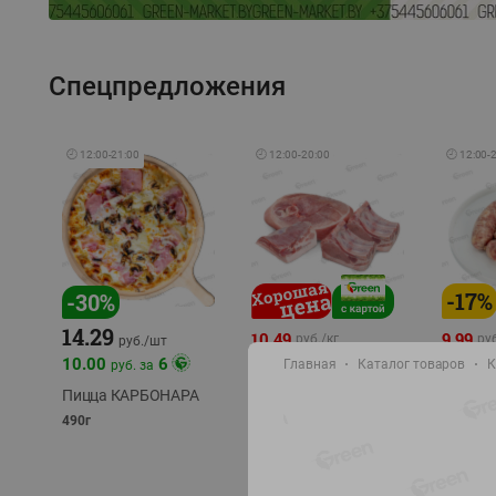
Спецпредложения
🕘
12:00
-
21:00
🕘
12:00
-
20:00
🕘
12:00
-
-
17
%
-
30
%
14.29
10.49
9.99
руб./
кг
руб
руб./
шт
11.49
11.99
10.00
6
Главная
Каталог товаров
К
руб. за
руб./
кг
Пицца КАРБОНАРА
Свинина 1 с.
Колбас
полуфабрикат,
полуфа
490г
охлажденный 1 кг
охлажд
фасовка: 1-2кг
фасовка: