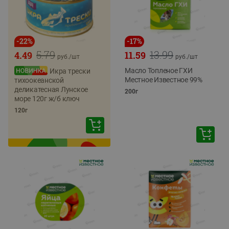
-
22
%
-
17
%
5.79
13.99
4.49
11.59
руб./
шт
руб./
шт
Масло Топленое ГХИ
Икра трески
Местное Известное 99%
тихоокеанской
деликатесная Лунское
200г
море 120г ж/б ключ
120г