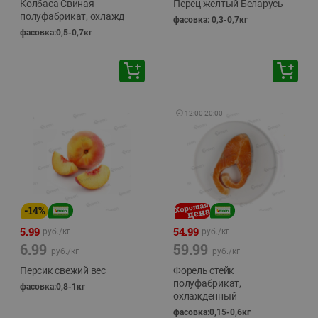
Колбаса Свиная
Перец желтый Беларусь
полуфабрикат, охлажд
фасовка: 0,3-0,7кг
фасовка:0,5-0,7кг
🕘
12:00
-
20:00
-
14
%
5.99
54.99
руб./
кг
руб./
кг
6.99
59.99
руб./
кг
руб./
кг
Персик свежий вес
Форель стейк
полуфабрикат,
фасовка:0,8-1кг
охлажденный
фасовка:0,15-0,6кг