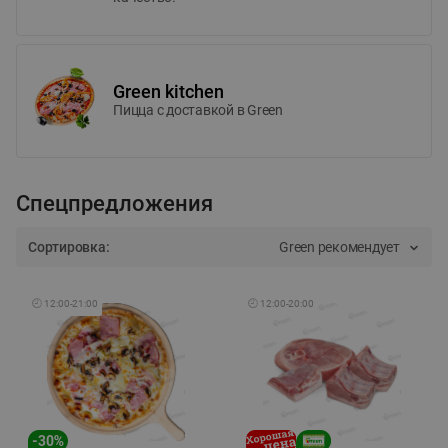
Green kitchen
Пицца c доставкой в Green
Спецпредложения
Сортировка:
Green рекомендует
🕘
12:00
-
21:00
🕘
12:00
-
20:00
-
30
%