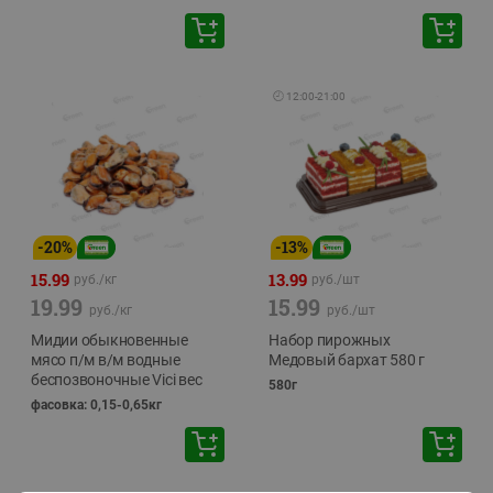
🕘
12:00
-
21:00
-
20
%
-
13
%
15.99
13.99
руб./
кг
руб./
шт
19.99
15.99
руб./
кг
руб./
шт
Мидии обыкновенные
Набор пирожных
мясо п/м в/м водные
Медовый бархат 580 г
беспозвоночные Vici вес
580г
фасовка: 0,15-0,65кг