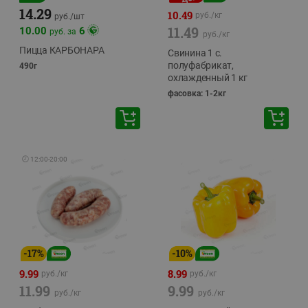
14.29
10.49
руб./
кг
руб./
шт
11.49
10.00
6
руб. за
руб./
кг
Пицца КАРБОНАРА
Свинина 1 с.
полуфабрикат,
490г
охлажденный 1 кг
фасовка: 1-2кг
🕘
12:00
-
20:00
-
17
%
-
10
%
9.99
8.99
руб./
кг
руб./
кг
11.99
9.99
руб./
кг
руб./
кг