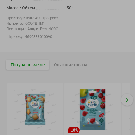
Вакансии
👋
Масса / Объем
50г
Корпоративный сайт Green
Производитель:
АО "Прогресс"
Импортер:
ООО "ДПМ"
Поставщик:
Алиди- Вест ИООО
Штрихкод:
4600338010090
©
2026
ООО «ГРИНрозница» - Доставка продуктов питания в
Минске.
Юридическая информация и условия пользовательского
Покупают вместе
Описание товара
соглашения
Номер уполномоченных рассматривать обращения покупателей в
соответствии с законодательством об обращениях граждан и
юридических лиц: Отдел торговли и услуг Администрации
Фрунзенского района г. Минска + 375 17 272 73 84 .
Номер и адрес электронной почты лица, уполномоченного
продавцом рассматривать обращения покупателей о нарушении их
прав, предусмотренных законодательством о защите прав
потребителей: +375 44 560-60-61, shop@green-dostavka.by.
Способы оплаты товара:
-
18
%