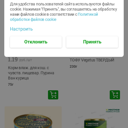
Для удобства пользователей сайта используются файлы
cookie. Нажимая "Принять", вы соглашаетесь
на обработку
нами файлов cookie в соответствии с
Политикой
обработки файлов cookie
Настроить
Отклонить
Принять
-
12
%
-
24
%
6.59
4.99
1.05
руб./
шт
руб./
шт
1.19
ТОФУ Vegetus ТВЕРДЫЙ
руб./
шт
230г
Корм влаж. для кош. с
чувств. пищевар. Пурина
Ван курица
75г