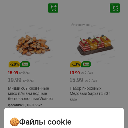
🕘
12:00
-
21:00
-
20
%
-
13
%
15.99
13.99
руб./
кг
руб./
шт
19.99
15.99
руб./
кг
руб./
шт
Мидии обыкновенные
Набор пирожных
мясо п/м в/м водные
Медовый бархат 580 г
беспозвоночные Vici вес
580г
фасовка: 0,15-0,65кг
Файлы cookie