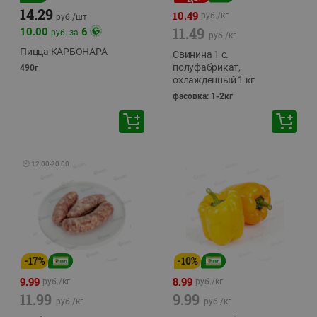
14.29
10.49
руб./
кг
руб./
шт
11.49
10.00
6
руб. за
руб./
кг
Пицца КАРБОНАРА
Свинина 1 с.
полуфабрикат,
490г
охлажденный 1 кг
фасовка: 1-2кг
🕘
12:00
-
20:00
-
17
%
-
10
%
9.99
8.99
руб./
кг
руб./
кг
11.99
9.99
руб./
кг
руб./
кг