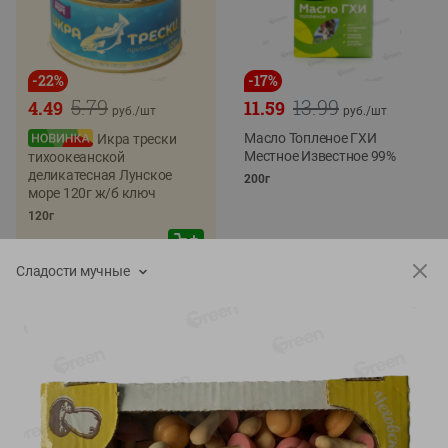
-
22
%
-
17
%
5.79
13.99
4.49
11.59
руб./
шт
руб./
шт
Масло Топленое ГХИ
Икра трески
Местное Известное 99%
тихоокеанской
деликатесная Лунское
200г
море 120г ж/б ключ
120г
Сладости мучные