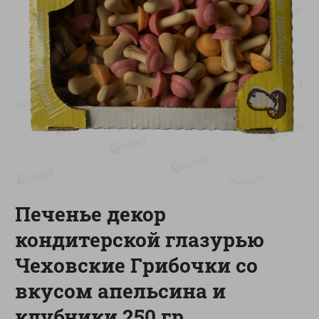
-
13
%
-
20
%
6.89
4.99
5.99
3.99
руб./
шт
руб./
шт
Яйца перепелиные
Конфеты фруктово-
копченые Молодецкие
ягодные Местное
Местное известное 20 шт
известное яблоко-тыква
упак Солигорска п/ф
Хоба
20шт в уп
60г
Показано 1-14 из 77
Показать 15-28 из 77
Печенье декор
кондитерской глазурью
Чеховские Грибочки со
Каталог товаров
вкусом апельсина и
Специально для вас
клубники 250 гр