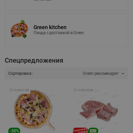
Green kitchen
Пицца c доставкой в Green
Спецпредложения
Сортировка:
Green рекомендует
🕘
12:00
-
21:00
🕘
12:00
-
20:00
-
30
%