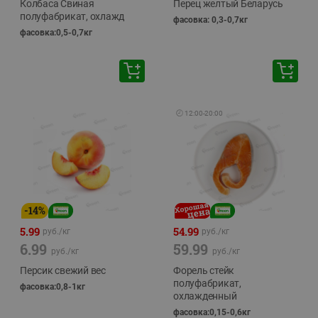
Колбаса Свиная
Перец желтый Беларусь
полуфабрикат, охлажд
фасовка: 0,3-0,7кг
фасовка:0,5-0,7кг
🕘
12:00
-
20:00
-
14
%
5.99
54.99
руб./
кг
руб./
кг
6.99
59.99
руб./
кг
руб./
кг
Персик свежий вес
Форель стейк
полуфабрикат,
фасовка:0,8-1кг
охлажденный
фасовка:0,15-0,6кг