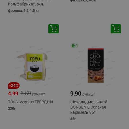
фасовка:3,5-6кг
полуфабрикат, охл.
фасовка: 1,2-1,5 кг
1
-
24
%
6.59
9.90
4.99
руб./
шт
руб./
шт
ТОФУ Vegetus ТВЕРДЫЙ
Шоколад молочный
BONGENIE Соленая
230г
карамель 85г
85г