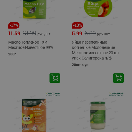
-
17
%
-
13
%
13.99
6.89
11.59
5.99
руб./
шт
руб./
шт
Масло Топленое ГХИ
Яйца перепелиные
Местное Известное 99%
копченые Молодецкие
Местное известное 20 шт
200г
упак Солигорска п/ф
20шт в уп