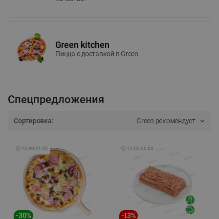
Green kitchen
Пицца c доставкой в Green
Спецпредложения
Сортировка:
Green рекомендует
🕘
12:00
-
21:00
🕘
12:00
-
20:00
-
30
%
-
13
%