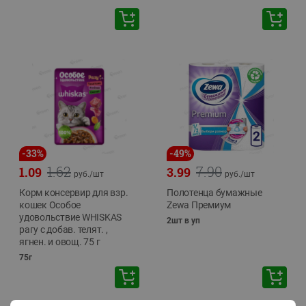
-
33
%
-
49
%
1.62
7.90
1.09
3.99
руб./
шт
руб./
шт
Корм консервир для взр.
Полотенца бумажные
кошек Особое
Zewa Премиум
удовольствие WHISKAS
2шт в уп
рагу с добав. телят. ,
ягнен. и овощ. 75 г
75г