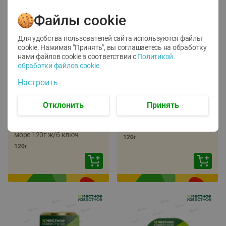
Файлы cookie
Для удобства пользователей сайта используются файлы
cookie. Нажимая "Принять", вы соглашаетесь
на обработку
нами файлов cookie в соответствии с
Политикой
обработки файлов cookie
-
22
%
-
17
%
Настроить
5.79
5.99
4.49
4.99
руб./
шт
руб./
шт
Отклонить
Принять
Икра трески
Икра сельди
тихоокеанской
тихоокеанской Лунское
деликатесная Лунское
море 120г ж/б ключ
море 120г ж/б ключ
120г
120г