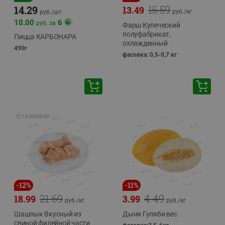
15.59
14.29
13.49
руб./
кг
руб./
шт
10.00
6
руб. за
Фарш Купеческий
полуфабрикат,
Пицца КАРБОНАРА
охлажденный
490г
фасовка: 0,5-0,7 кг
🕘
12:00
-
20:00
-
12
%
-
11
%
21.69
4.49
18.99
3.99
руб./
кг
руб./
кг
Шашлык Вкусный из
Дыня Гуляби вес
свиной филейной части