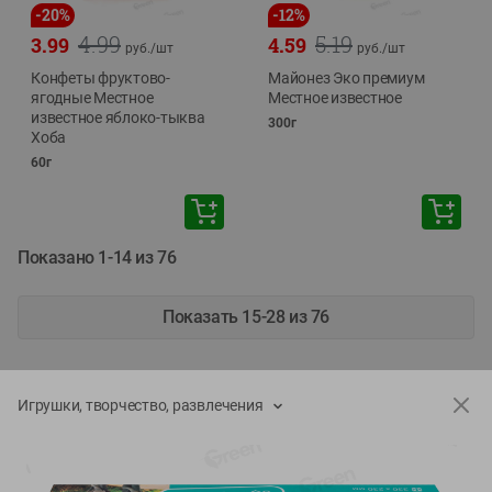
-
20
%
-
12
%
4.99
5.19
3.99
4.59
руб./
шт
руб./
шт
Конфеты фруктово-
Майонез Эко премиум
ягодные Местное
Местное известное
известное яблоко-тыква
300г
Хоба
60г
Показано 1-14 из 76
Показать 15-28 из 76
Игрушки, творчество, развлечения
Каталог товаров
Специально для вас