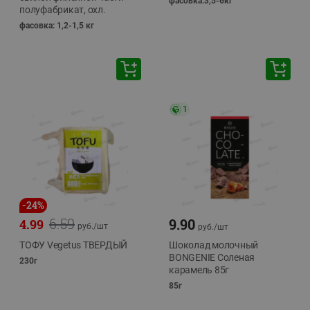
фасовка:3,5-6кг
полуфабрикат, охл.
фасовка: 1,2-1,5 кг
1
-
24
%
6.59
9.90
4.99
руб./
шт
руб./
шт
ТОФУ Vegetus ТВЕРДЫЙ
Шоколад молочный
BONGENIE Соленая
230г
карамель 85г
85г