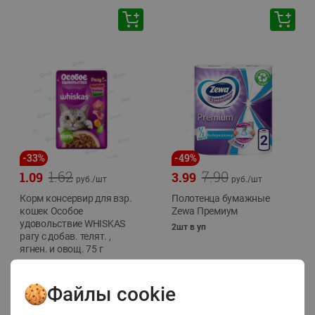
-
33
%
-
49
%
1.62
7.90
1.09
3.99
руб./
шт
руб./
шт
Корм консервир для взр.
Полотенца бумажные
кошек Особое
Zewa Премиум
удовольствие WHISKAS
2шт в уп
рагу с добав. телят. ,
ягнен. и овощ. 75 г
75г
Файлы cookie