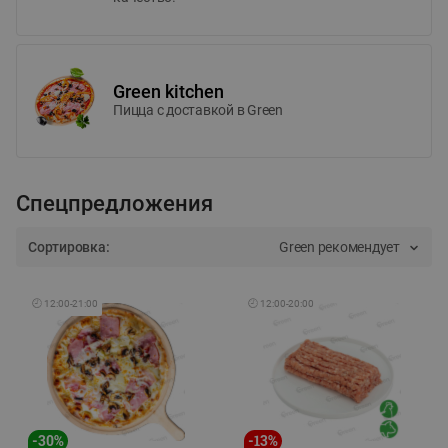
Green kitchen
Пицца c доставкой в Green
Спецпредложения
Сортировка:
Green рекомендует
🕘
12:00
-
21:00
🕘
12:00
-
20:00
-
30
%
-
13
%