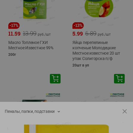
-
17
%
-
13
%
13.99
6.89
11.59
5.99
руб./
шт
руб./
шт
Масло Топленое ГХИ
Яйца перепелиные
Местное Известное 99%
копченые Молодецкие
Местное известное 20 шт
200г
упак Солигорска п/ф
20шт в уп
Пеналы, папки, подставки