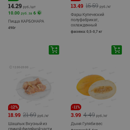
15.59
14.29
13.49
руб./
кг
руб./
шт
10.00
6
руб. за
Фарш Купеческий
полуфабрикат,
Пицца КАРБОНАРА
охлажденный
490г
фасовка: 0,5-0,7 кг
🕘
12:00
-
20:00
-
12
%
-
11
%
21.69
4.49
18.99
3.99
руб./
кг
руб./
кг
Шашлык Вкусный из
Дыня Гуляби вес
свиной филейной части