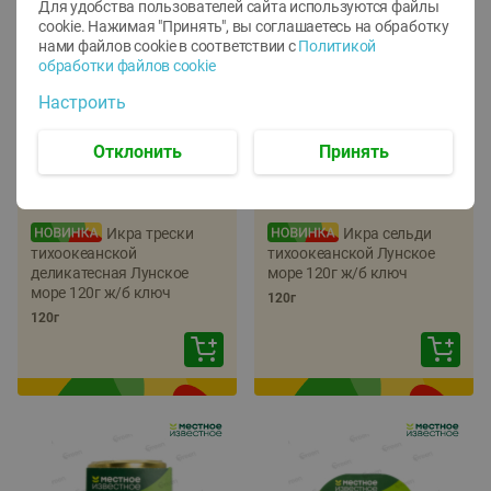
Для удобства пользователей сайта используются файлы
cookie. Нажимая "Принять", вы соглашаетесь
на обработку
нами файлов cookie в соответствии с
Политикой
обработки файлов cookie
Настроить
Отклонить
Принять
-
22
%
-
17
%
5.79
5.99
4.49
4.99
руб./
шт
руб./
шт
Икра трески
Икра сельди
тихоокеанской
тихоокеанской Лунское
деликатесная Лунское
море 120г ж/б ключ
море 120г ж/б ключ
120г
120г