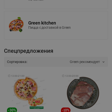
Green kitchen
Пицца c доставкой в Green
Спецпредложения
Сортировка:
Green рекомендует
🕘
12:00
-
21:00
🕘
12:00
-
20:00
-
30
%
-
10
%