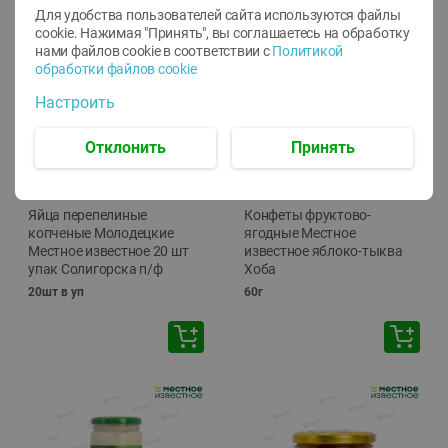
Для удобства пользователей сайта используются файлы
cookie. Нажимая "Принять", вы соглашаетесь
на обработку
нами файлов cookie в соответствии с
Политикой
обработки файлов cookie
Настроить
Отклонить
Принять
-
13
%
-
20
%
6.89
4.99
5.99
3.99
руб./
шт
руб./
шт
Яйца перепелиные
Конфеты фруктово-
копченые Молодецкие
ягодные Местное
Местное известное 20 шт
известное яблоко-тыква
упак Солигорска п/ф
Хоба
20шт в уп
60г