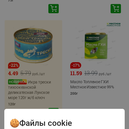
75г
-
22
%
-
17
%
5.79
13.99
4.49
11.59
руб./
шт
руб./
шт
Масло Топленое ГХИ
Икра трески
Местное Известное 99%
тихоокеанской
деликатесная Лунское
200г
море 120г ж/б ключ
120г
Файлы cookie