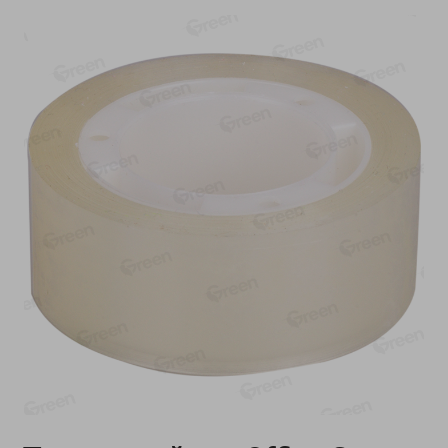
-
10
%
-
13
%
7.29
1.59
6.59
1.39
руб./
шт
руб./
шт
Напиток чайный Иван
Булочка Творожно-
чай Местное Известное с
малиновая 100г
мелиссой (из
100г
растительного сырья)
30г
Показано 1-14 из 71
Показать 15-28 из 71
Каталог товаров
Специально для вас