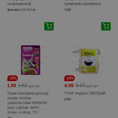
охлажденный
кремовой карамелью
фасовка: 0,5-0,7 кг
120г
-
33
%
-
24
%
1.62
6.59
1.09
4.99
руб./
шт
руб./
шт
Корм консервир для взр.
ТОФУ Vegetus ТВЕРДЫЙ
кошек Особое
230г
удовольствие WHISKAS
рагу с добав. телят. ,
ягнен. и овощ. 75 г