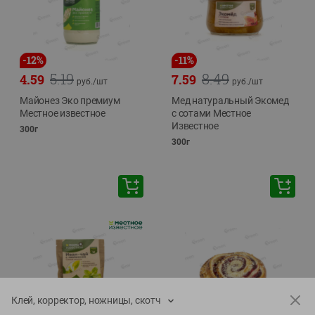
-
12
%
-
11
%
5.19
8.49
4.59
7.59
руб./
шт
руб./
шт
Майонез Эко премиум
Мед натуральный Экомед
Местное известное
с сотами Местное
Известное
300г
300г
Клей, корректор, ножницы, скотч