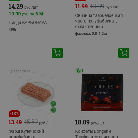
13.39
14.29
11.99
руб./
кг
руб./
шт
10.00
6
руб. за
Свинина тазобедренная
часть полуфабрикат,
Пицца КАРБОНАРА
охлажденный
490г
фасовка: 0,8-1,2кг
1
🕘
12:00
-
20:00
-
13
%
15.59
18.09
13.49
руб./
кг
руб./
шт
Фарш Купеческий
Конфеты Bongenie
полуфабрикат,
Трюфели со сливочно-