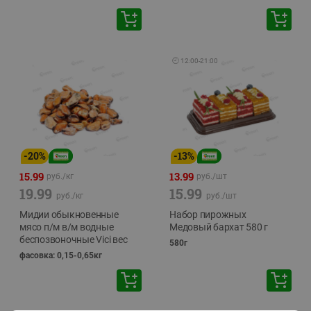
🕘
12:00
-
21:00
-
20
%
-
13
%
15.99
13.99
руб./
кг
руб./
шт
19.99
15.99
руб./
кг
руб./
шт
Мидии обыкновенные
Набор пирожных
мясо п/м в/м водные
Медовый бархат 580 г
беспозвоночные Vici вес
580г
фасовка: 0,15-0,65кг