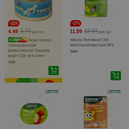
-
22
%
-
17
%
5.79
13.99
4.49
11.59
руб./
шт
руб./
шт
Масло Топленое ГХИ
Икра трески
Местное Известное 99%
тихоокеанской
деликатесная Лунское
200г
море 120г ж/б ключ
120г