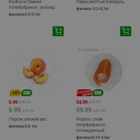
Колбаса Свиная
Перец желтый Беларусь
полуфабрикат, охлажд
фасовка: 0,3-0,7кг
фасовка:0,5-0,7кг
🕘
12:00
-
20:00
-
14
%
5.99
54.99
руб./
кг
руб./
кг
6.99
59.99
руб./
кг
руб./
кг
Персик свежий вес
Форель стейк
полуфабрикат,
фасовка:0,8-1кг
охлажденный
фасовка:0,15-0,6кг