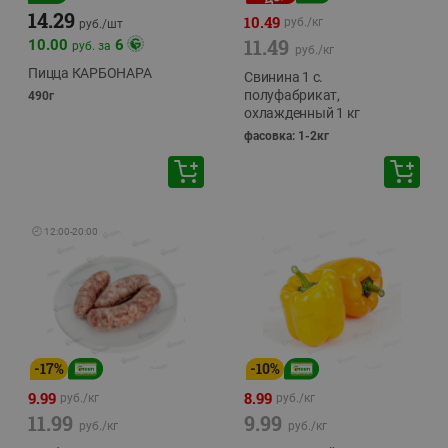
14.29
10.49
руб./
кг
руб./
шт
11.49
10.00
6
руб. за
руб./
кг
Пицца КАРБОНАРА
Свинина 1 с.
полуфабрикат,
490г
охлажденный 1 кг
фасовка: 1-2кг
🕘
12:00
-
20:00
-
17
%
-
10
%
9.99
8.99
руб./
кг
руб./
кг
11.99
9.99
руб./
кг
руб./
кг