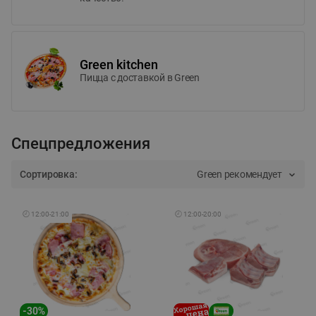
Green kitchen
Пицца c доставкой в Green
Спецпредложения
Сортировка:
Green рекомендует
🕘
12:00
-
21:00
🕘
12:00
-
20:00
-
30
%