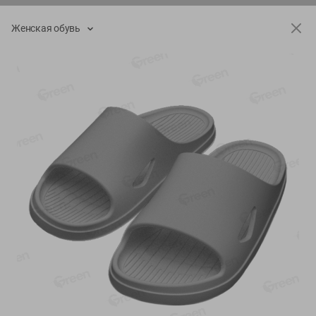
О сервисе
Женская обувь
Настройки файлов cookie
Мой Green
Приложение Green c
доставкой и бонусной картой
App
Google
AppGallery
Store
Play
+375 44 560-60-61
Время работы Call-центра: Пн.- Пт. с 09.00 до 17.00, СБ, ВС -
выходной
shop@green-market.by
Пишите нам свои вопросы, предложения и комментарии