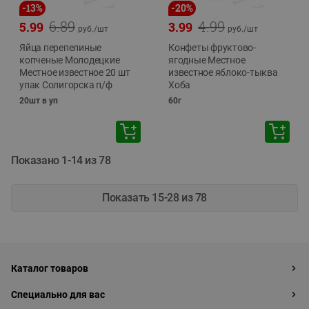
-
13
%
-
20
%
6.89
4.99
5.99
3.99
руб./
шт
руб./
шт
Яйца перепелиные
Конфеты фруктово-
копченые Молодецкие
ягодные Местное
Местное известное 20 шт
известное яблоко-тыква
упак Солигорска п/ф
Хоба
20шт в уп
60г
Показано 1-14 из 78
Показать 15-28 из 78
Каталог товаров
Специально для вас