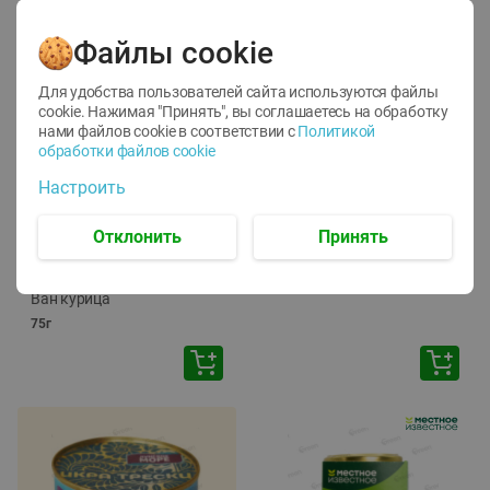
Файлы cookie
Для удобства пользователей сайта используются файлы
cookie. Нажимая "Принять", вы соглашаетесь
на обработку
нами файлов cookie в соответствии с
Политикой
обработки файлов cookie
-
12
%
-
24
%
Настроить
6.59
4.99
1.05
руб./
шт
руб./
шт
1.19
ТОФУ Vegetus ТВЕРДЫЙ
руб./
шт
Отклонить
Принять
230г
Корм влаж. для кош. с
чувств. пищевар. Пурина
Ван курица
75г