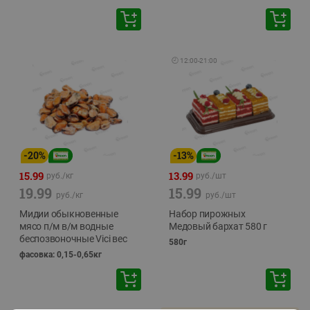
🕘
12:00
-
21:00
-
20
%
-
13
%
15.99
13.99
руб./
кг
руб./
шт
19.99
15.99
руб./
кг
руб./
шт
Мидии обыкновенные
Набор пирожных
мясо п/м в/м водные
Медовый бархат 580 г
беспозвоночные Vici вес
580г
фасовка: 0,15-0,65кг