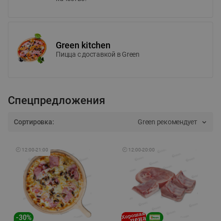
Green kitchen
Пицца c доставкой в Green
Спецпредложения
Сортировка:
Green рекомендует
🕘
12:00
-
21:00
🕘
12:00
-
20:00
-
30
%