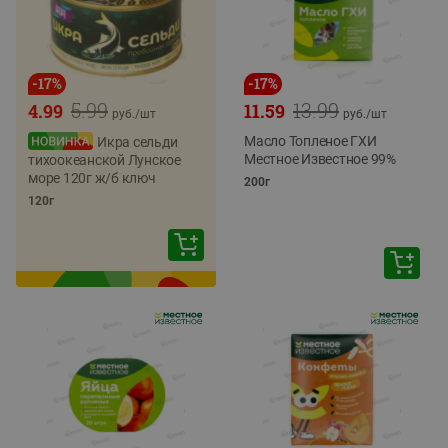
-
17
%
-
17
%
5.99
13.99
4.99
11.59
руб./
шт
руб./
шт
Масло Топленое ГХИ
Икра сельди
Местное Известное 99%
тихоокеанской Лунское
море 120г ж/б ключ
200г
120г