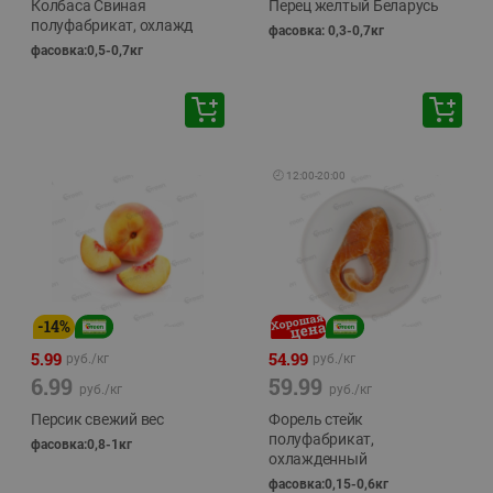
Колбаса Свиная
Перец желтый Беларусь
полуфабрикат, охлажд
фасовка: 0,3-0,7кг
фасовка:0,5-0,7кг
🕘
12:00
-
20:00
-
14
%
5.99
54.99
руб./
кг
руб./
кг
6.99
59.99
руб./
кг
руб./
кг
Персик свежий вес
Форель стейк
полуфабрикат,
фасовка:0,8-1кг
охлажденный
фасовка:0,15-0,6кг