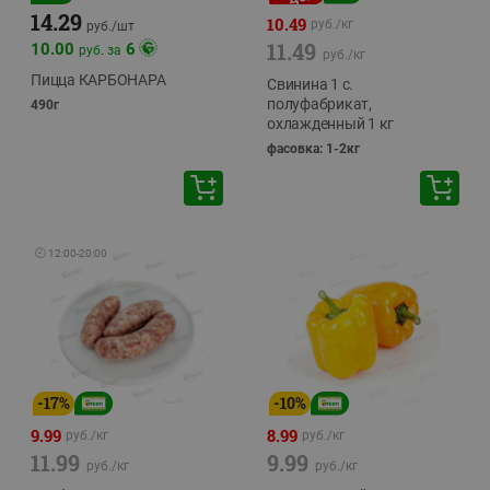
14.29
10.49
руб./
кг
руб./
шт
11.49
10.00
6
руб. за
руб./
кг
Пицца КАРБОНАРА
Свинина 1 с.
полуфабрикат,
490г
охлажденный 1 кг
фасовка: 1-2кг
🕘
12:00
-
20:00
-
17
%
-
10
%
9.99
8.99
руб./
кг
руб./
кг
11.99
9.99
руб./
кг
руб./
кг