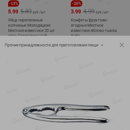
-
13
%
-
20
%
6.89
4.99
5.99
3.99
руб./
шт
руб./
шт
Яйца перепелиные
Конфеты фруктово-
копченые Молодецкие
ягодные Местное
Местное известное 20 шт
известное яблоко-тыква
упак Солигорска п/ф
Хоба
20шт в уп
60г
Прочие принадлежности для приготовления пищи
Показано 1-14 из 78
Показать 15-28 из 78
Каталог товаров
Специально для вас