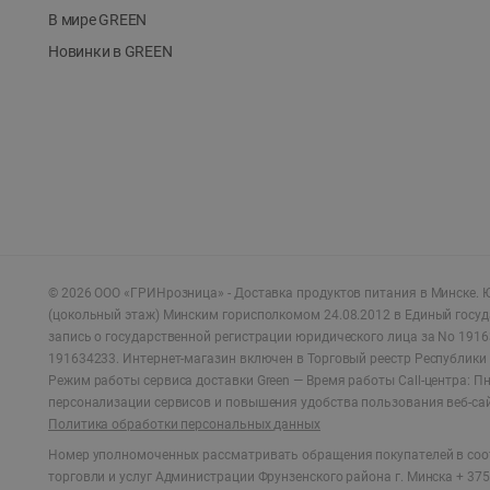
В мире GREEN
Новинки в GREEN
©
2026
ООО «ГРИНрозница» - Доставка продуктов питания в Минске.
Ю
(цокольный этаж) Минским горисполкомом 24.08.2012 в Единый госу
запись о государственной регистрации юридического лица за No 1916
191634233. Интернет-магазин включен в Торговый реестр Республики 
Режим работы сервиса доставки Green —
Время работы Call-центра: Пн.
персонализации сервисов и повышения удобства пользования веб-са
Политика обработки персональных данных
Номер уполномоченных рассматривать обращения покупателей в соот
торговли и услуг Администрации Фрунзенского района г. Минска + 375 