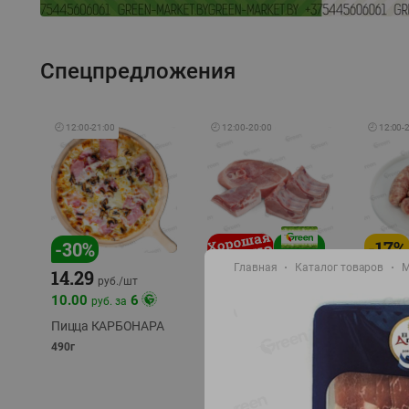
Спецпредложения
🕘
12:00
-
21:00
🕘
12:00
-
20:00
🕘
12:00
-
-
17
%
-
30
%
Главная
Каталог товаров
М
14.29
10.49
9.99
руб./
кг
руб
руб./
шт
11.49
11.99
10.00
6
руб. за
руб./
кг
Пицца КАРБОНАРА
Свинина 1 с.
Колбас
полуфабрикат,
полуфа
490г
охлажденный 1 кг
охлажд
фасовка: 1-2кг
фасовка: