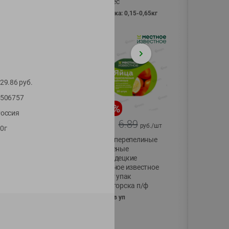
Vici вес
фасовка: 0,15-0,65кг
29.86
руб.
506757
-
17
%
-
13
%
оссия
13.99
6.89
11.59
5.99
руб./
шт
руб./
шт
0г
Масло Топленое
Яйца перепелиные
ГХИ Местное
копченые
Известное 99%
Молодецкие
Местное известное
200г
20 шт упак
Солигорска п/ф
20шт в уп