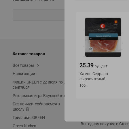
Каталог товаров
Специально для вас
25.39
Все товары
Акции
руб./
шт
Хамон Серрано
Наши акции
Местное известное
сыровяленый
Фишки GREEN с 22 июля по 22
ЭКОлиния
100г
сентября
Prime Steak
Рекламная игра Вкусный код
Собственное пр-во
Без паники: собираемся в
Первое правило
школу 😄
Новинки
Гриллим с GREEN
Выгодная покупка в Gree
Green kitchen