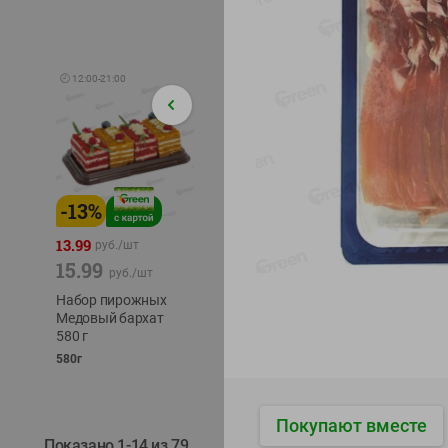
🕘
12:00
-
21:00
-
13
%
-
12
%
-
24
%
4.99
13.99
1.05
руб./
шт
руб./
шт
15.99
1.19
ТОФУ V
руб./
шт
руб./
шт
ТВЕРД
Набор пирожных
Корм влаж. для
230г
Медовый бархат
кош. с чувств.
580 г
пищевар. Пурина
Ван курица
580г
75г
Покупают вместе
Показано 1-14 из 79