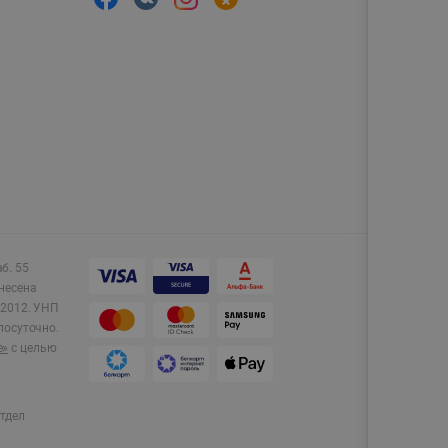
аб. 55
несена
2012.
УНП
лосуточно.
e»
с целью
тдел