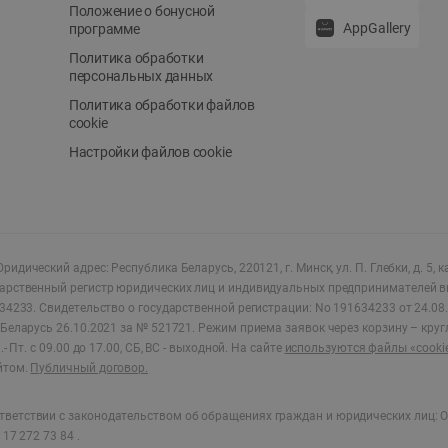
Положение о бонусной
AppGallery
программе
Политика обработки
персональных данных
Политика обработки файлов
cookie
Настройки файлов cookie
ридический адрес: Республика Беларусь, 220121, г. Минск, ул. П. Глебки, д. 5, к
дарственный регистр юридических лиц и индивидуальных предпринимателей в
34233.
Свидетельство о государственной регистрации: No 191634233 от 24.08.
Беларусь 26.10.2021 за № 521721. Режим приема заявок через корзину – круг
- Пт. с 09.00 до 17.00, СБ, ВС - выходной
.
На сайте
используются файлы «cooki
йтом.
Публичный договор.
ветствии с законодательством об обращениях граждан и юридических лиц: О
17 272 73 84 .