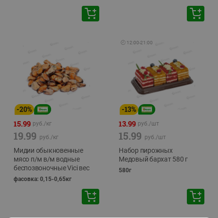
🕘
12:00
-
21:00
-
20
%
-
13
%
15.99
13.99
руб./
кг
руб./
шт
19.99
15.99
руб./
кг
руб./
шт
Мидии обыкновенные
Набор пирожных
мясо п/м в/м водные
Медовый бархат 580 г
беспозвоночные Vici вес
580г
фасовка: 0,15-0,65кг