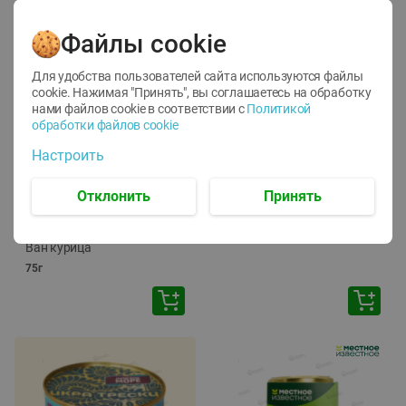
Файлы cookie
Для удобства пользователей сайта используются файлы
cookie. Нажимая "Принять", вы соглашаетесь
на обработку
нами файлов cookie в соответствии с
Политикой
обработки файлов cookie
-
12
%
-
24
%
Настроить
6.59
4.99
1.05
руб./
шт
руб./
шт
1.19
ТОФУ Vegetus ТВЕРДЫЙ
руб./
шт
Отклонить
Принять
230г
Корм влаж. для кош. с
чувств. пищевар. Пурина
Ван курица
75г