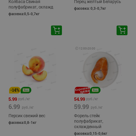
Колбаса Свиная
Перец желтый Беларусь
полуфабрикат, охлажд
фасовка: 0,3-0,7кг
фасовка:0,5-0,7кг
🕘
12:00
-
20:00
-
14
%
5.99
54.99
руб./
кг
руб./
кг
6.99
59.99
руб./
кг
руб./
кг
Персик свежий вес
Форель стейк
полуфабрикат,
фасовка:0,8-1кг
охлажденный
фасовка:0,15-0,6кг