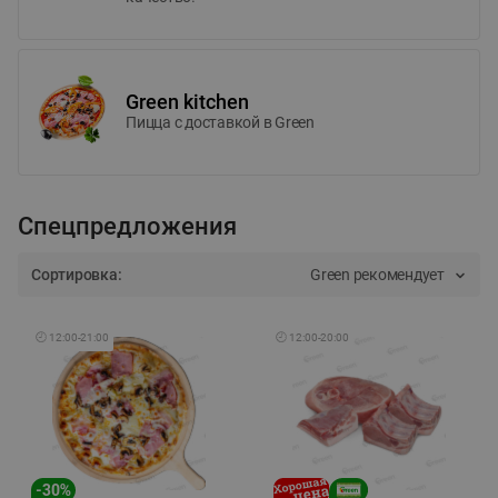
Green kitchen
Пицца c доставкой в Green
Спецпредложения
Сортировка:
Green рекомендует
🕘
12:00
-
21:00
🕘
12:00
-
20:00
-
30
%