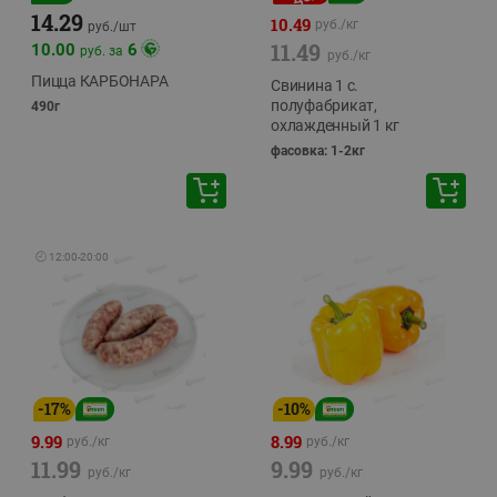
14.29
10.49
руб./
кг
руб./
шт
11.49
10.00
6
руб. за
руб./
кг
Пицца КАРБОНАРА
Свинина 1 с.
полуфабрикат,
490г
охлажденный 1 кг
фасовка: 1-2кг
🕘
12:00
-
20:00
-
17
%
-
10
%
9.99
8.99
руб./
кг
руб./
кг
11.99
9.99
руб./
кг
руб./
кг