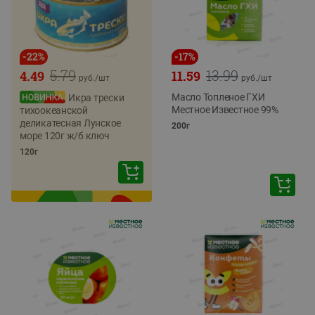
-
22
%
-
17
%
5.79
13.99
4.49
11.59
руб./
шт
руб./
шт
Масло Топленое ГХИ
Икра трески
Местное Известное 99%
тихоокеанской
деликатесная Лунское
200г
море 120г ж/б ключ
120г