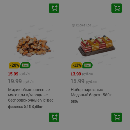
🕘
12:00
-
21:00
-
20
%
-
13
%
15.99
13.99
руб./
кг
руб./
шт
19.99
15.99
руб./
кг
руб./
шт
Мидии обыкновенные
Набор пирожных
мясо п/м в/м водные
Медовый бархат 580 г
беспозвоночные Vici вес
580г
фасовка: 0,15-0,65кг