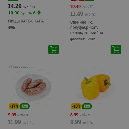
14.29
10.49
руб./
кг
руб./
шт
11.49
10.00
6
руб. за
руб./
кг
Пицца КАРБОНАРА
Свинина 1 с.
полуфабрикат,
490г
охлажденный 1 кг
фасовка: 1-2кг
🕘
12:00
-
20:00
-
17
%
-
10
%
9.99
8.99
руб./
кг
руб./
кг
11.99
9.99
руб./
кг
руб./
кг