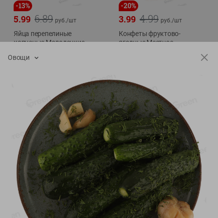
-
13
%
-
20
%
6.89
4.99
5.99
3.99
руб./
шт
руб./
шт
Яйца перепелиные
Конфеты фруктово-
копченые Молодецкие
ягодные Местное
Местное известное 20 шт
известное яблоко-тыква
Овощи
упак Солигорска п/ф
Хоба
20шт в уп
60г
Показано 1-14 из 78
Показать 15-28 из 78
Каталог товаров
Специально для вас