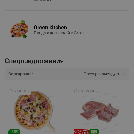
Green kitchen
Пицца c доставкой в Green
Спецпредложения
Сортировка:
Green рекомендует
🕘
12:00
-
21:00
🕘
12:00
-
20:00
-
30
%