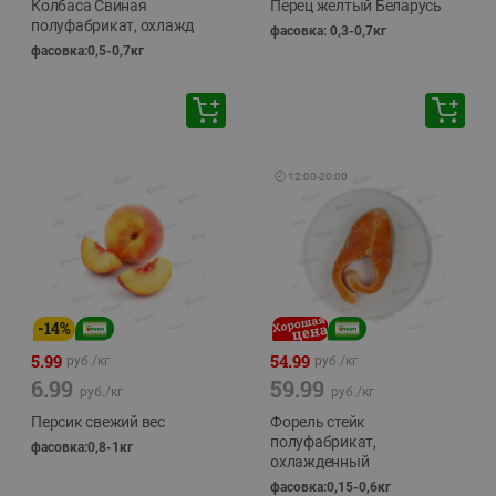
Колбаса Свиная
Перец желтый Беларусь
полуфабрикат, охлажд
фасовка: 0,3-0,7кг
фасовка:0,5-0,7кг
🕘
12:00
-
20:00
-
14
%
5.99
54.99
руб./
кг
руб./
кг
6.99
59.99
руб./
кг
руб./
кг
Персик свежий вес
Форель стейк
полуфабрикат,
фасовка:0,8-1кг
охлажденный
фасовка:0,15-0,6кг