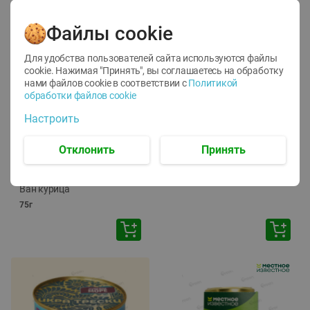
Файлы cookie
Для удобства пользователей сайта используются файлы
cookie. Нажимая "Принять", вы соглашаетесь
на обработку
нами файлов cookie в соответствии с
Политикой
обработки файлов cookie
-
12
%
-
24
%
Настроить
6.59
4.99
1.05
руб./
шт
руб./
шт
1.19
ТОФУ Vegetus ТВЕРДЫЙ
руб./
шт
Отклонить
Принять
230г
Корм влаж. для кош. с
чувств. пищевар. Пурина
Ван курица
75г