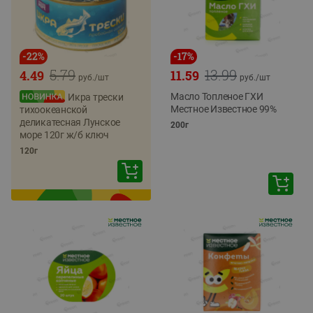
-
22
%
-
17
%
5.79
13.99
4.49
11.59
руб./
шт
руб./
шт
Масло Топленое ГХИ
Икра трески
Местное Известное 99%
тихоокеанской
деликатесная Лунское
200г
море 120г ж/б ключ
120г