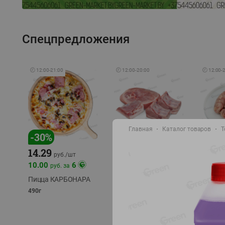
Спецпредложения
🕘
12:00
-
21:00
🕘
12:00
-
20:00
🕘
12:00
-
Главная
Каталог товаров
Т
-
17
%
-
30
%
14.29
10.49
9.99
руб./
кг
руб
руб./
шт
11.49
11.99
10.00
6
руб. за
руб./
кг
Пицца КАРБОНАРА
Свинина 1 с.
Колбас
полуфабрикат,
полуфа
490г
охлажденный 1 кг
охлажд
фасовка: 1-2кг
фасовка: