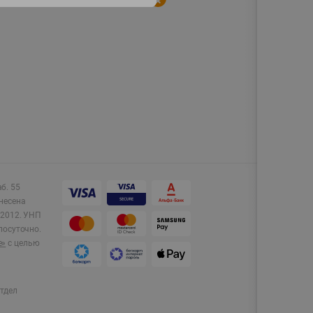
аб. 55
несена
2012.
УНП
лосуточно.
e»
с целью
тдел