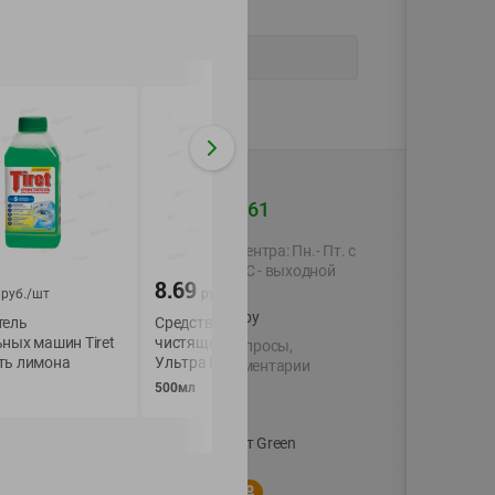
+375 44 560-60-61
-
24
%
Время работы Call-центра: Пн.- Пт. с
09.00 до 17.00, СБ, ВС - выходной
5.79
8.69
4.39
руб./
руб./
шт
руб./
шт
shop@green-market.by
тель
Средство для унитаза
Средство для очи
ных машин Tiret
чистящее Domestos
унитаза Туалетны
Пишите нам свои вопросы,
ть лимона
Ультра Белый
Утенок стикер чи
предложения и комментарии
Морской
500мл
й картой
3шт
Вакансии
👋
Корпоративный сайт Green