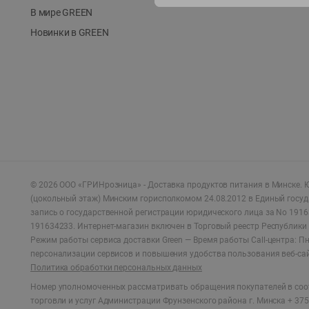
В мире GREEN
Новинки в GREEN
©
2026
ООО «ГРИНрозница» - Доставка продуктов питания в Минске.
Ю
(цокольный этаж) Минским горисполкомом 24.08.2012 в Единый госу
запись о государственной регистрации юридического лица за No 1916
191634233. Интернет-магазин включен в Торговый реестр Республики 
Режим работы сервиса доставки Green —
Время работы Call-центра: Пн.
персонализации сервисов и повышения удобства пользования веб-са
Политика обработки персональных данных
Номер уполномоченных рассматривать обращения покупателей в соот
торговли и услуг Администрации Фрунзенского района г. Минска + 375 