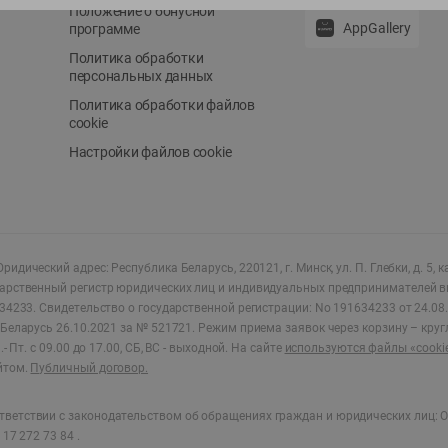
Положение о бонусной
AppGallery
программе
Политика обработки
персональных данных
Политика обработки файлов
cookie
Настройки файлов cookie
ридический адрес: Республика Беларусь, 220121, г. Минск, ул. П. Глебки, д. 5, к
дарственный регистр юридических лиц и индивидуальных предпринимателей в
34233.
Свидетельство о государственной регистрации: No 191634233 от 24.08.
Беларусь 26.10.2021 за № 521721. Режим приема заявок через корзину – круг
- Пт. с 09.00 до 17.00, СБ, ВС - выходной
.
На сайте
используются файлы «cooki
йтом.
Публичный договор.
ветствии с законодательством об обращениях граждан и юридических лиц: О
17 272 73 84 .