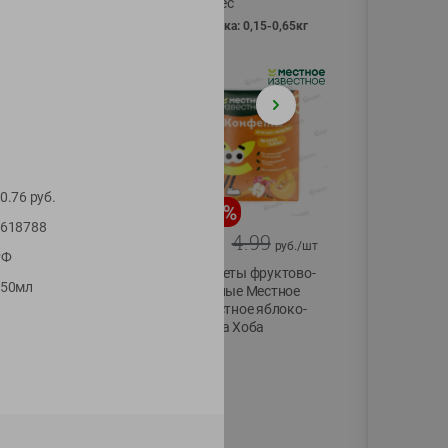
Vici вес
фасовка: 0,15-0,65кг
0.76
руб.
-
13
%
-
20
%
618788
6.89
4.99
5.99
3.99
руб./
шт
руб./
шт
РФ
Яйца перепелиные
Конфеты фруктово-
250мл
копченые
ягодные Местное
Молодецкие
известное яблоко-
Местное известное
тыква Хоба
20 шт упак
60г
Солигорска п/ф
20шт в уп