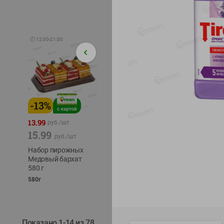
🕘
12:00
-
21:00
-
13
%
-
12
%
-
24
%
4.99
13.99
1.05
руб./
шт
руб./
шт
15.99
1.19
ТОФУ V
руб./
шт
руб./
шт
ТВЕРД
Набор пирожных
Корм влаж. для
230г
Медовый бархат
кош. с чувств.
580 г
пищевар. Пурина
Ван курица
580г
75г
Показано 1-14 из 78