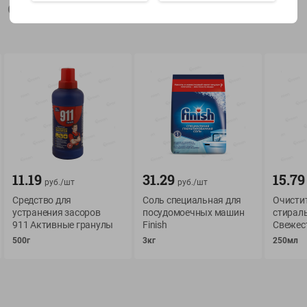
Описание товара
Показать 15-28 из 78
О сервисе
Мой Green
Оплата
История покупок
Условия доставки
Мои товары
11.19
31.29
15.79
руб./
шт
руб./
шт
Возврат товара
Средство для
Соль специальная для
Очисти
Обратная связь
устранения засоров
посудомоечных машин
стираль
Оформление заказа
911 Активные гранулы
Finish
Свежес
Приложение Green c
Приемка товара
500г
3кг
250мл
доставкой и бонусно
Самовывоз
Рекламная игра
App Store
n
Публичный договор
Google Play