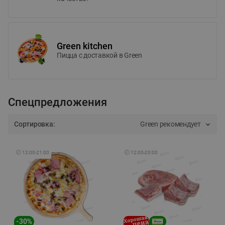
Green kitchen
Пицца c доставкой в Green
Спецпредложения
Сортировка:
Green рекомендует
🕘
12:00
-
21:00
🕘
12:00
-
20:00
-
30
%