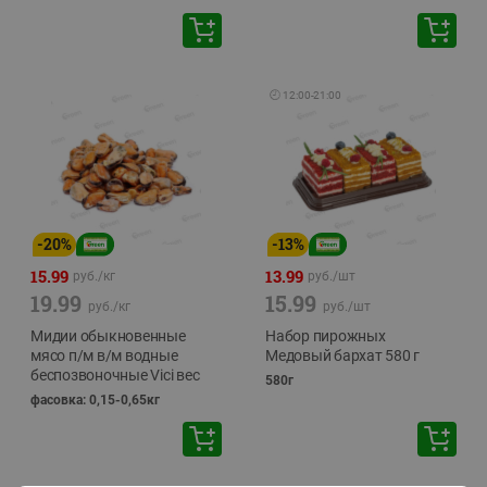
🕘
12:00
-
21:00
-
20
%
-
13
%
15.99
13.99
руб./
кг
руб./
шт
19.99
15.99
руб./
кг
руб./
шт
Мидии обыкновенные
Набор пирожных
мясо п/м в/м водные
Медовый бархат 580 г
беспозвоночные Vici вес
580г
фасовка: 0,15-0,65кг