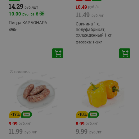
14.29
10.49
руб./
кг
руб./
шт
11.49
10.00
6
руб. за
руб./
кг
Пицца КАРБОНАРА
Свинина 1 с.
полуфабрикат,
490г
охлажденный 1 кг
фасовка: 1-2кг
🕘
12:00
-
20:00
-
17
%
-
10
%
9.99
8.99
руб./
кг
руб./
кг
11.99
9.99
руб./
кг
руб./
кг