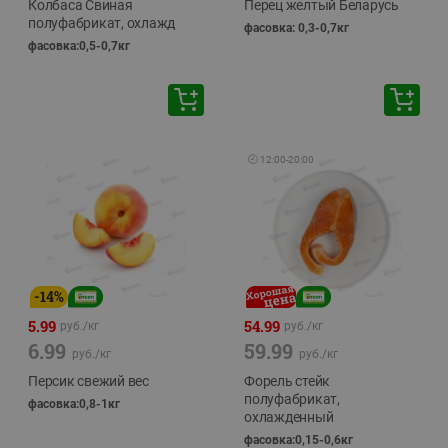
Колбаса Свиная
Перец желтый Беларусь
полуфабрикат, охлажд
фасовка: 0,3-0,7кг
фасовка:0,5-0,7кг
🕘
12:00
-
20:00
-
14
%
5.99
54.99
руб./
кг
руб./
кг
6.99
59.99
руб./
кг
руб./
кг
Персик свежий вес
Форель стейк
полуфабрикат,
фасовка:0,8-1кг
охлажденный
фасовка:0,15-0,6кг