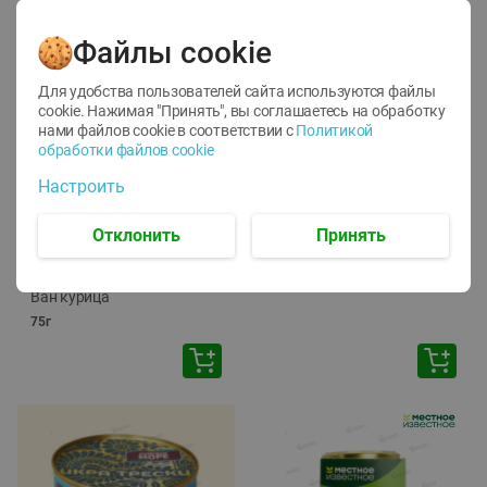
Файлы cookie
Для удобства пользователей сайта используются файлы
cookie. Нажимая "Принять", вы соглашаетесь
на обработку
нами файлов cookie в соответствии с
Политикой
обработки файлов cookie
-
12
%
-
24
%
Настроить
6.59
4.99
1.05
руб./
шт
руб./
шт
1.19
ТОФУ Vegetus ТВЕРДЫЙ
руб./
шт
Отклонить
Принять
230г
Корм влаж. для кош. с
чувств. пищевар. Пурина
Ван курица
75г