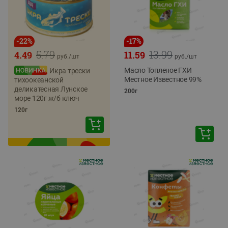
-
22
%
-
17
%
5.79
13.99
4.49
11.59
руб./
шт
руб./
шт
Масло Топленое ГХИ
Икра трески
Местное Известное 99%
тихоокеанской
деликатесная Лунское
200г
море 120г ж/б ключ
120г