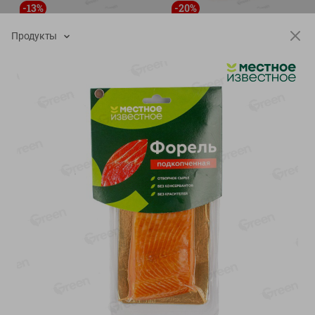
-
13
%
-
20
%
6.89
4.99
5.99
3.99
руб./
шт
руб./
шт
Продукты
Яйца перепелиные
Конфеты фруктово-
копченые Молодецкие
ягодные Местное
Местное известное 20 шт
известное яблоко-тыква
упак Солигорска п/ф
Хоба
20шт в уп
60г
Показано 1-14 из 78
Показать 15-28 из 78
Каталог товаров
Специально для вас