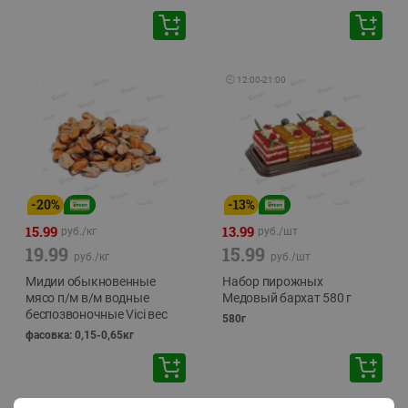
🕘
12:00
-
21:00
-
20
%
-
13
%
15.99
13.99
руб./
кг
руб./
шт
19.99
15.99
руб./
кг
руб./
шт
Мидии обыкновенные
Набор пирожных
мясо п/м в/м водные
Медовый бархат 580 г
беспозвоночные Vici вес
580г
фасовка: 0,15-0,65кг