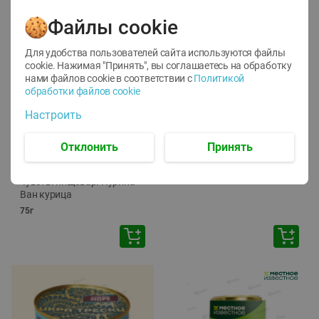
Файлы cookie
Для удобства пользователей сайта используются файлы
cookie. Нажимая "Принять", вы соглашаетесь
на обработку
нами файлов cookie в соответствии с
Политикой
обработки файлов cookie
-
12
%
-
24
%
Настроить
6.59
4.99
1.05
руб./
шт
руб./
шт
1.19
Отклонить
Принять
ТОФУ Vegetus ТВЕРДЫЙ
руб./
шт
230г
Корм влаж. для кош. с
чувств. пищевар. Пурина
Ван курица
75г