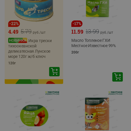
-
22
%
-
17
%
5.79
13.99
4.49
11.59
руб./
шт
руб./
шт
Масло Топленое ГХИ
Икра трески
Местное Известное 99%
тихоокеанской
деликатесная Лунское
200г
море 120г ж/б ключ
120г