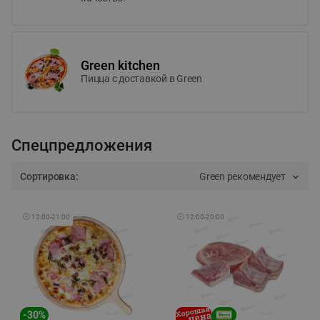
Green kitchen
Пицца c доставкой в Green
Спецпредложения
Сортировка:
Green рекомендует
🕘
12:00
-
21:00
🕘
12:00
-
20:00
-
30
%