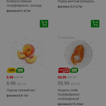
Колбаса Свиная
Перец желтый Беларусь
полуфабрикат, охлажд
фасовка: 0,3-0,7кг
фасовка:0,5-0,7кг
🕘
12:00
-
20:00
-
14
%
5.99
54.99
руб./
кг
руб./
кг
6.99
59.99
руб./
кг
руб./
кг
Персик свежий вес
Форель стейк
полуфабрикат,
фасовка:0,8-1кг
охлажденный
фасовка:0,15-0,6кг