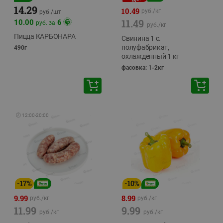
14.29
10.49
руб./
кг
руб./
шт
11.49
10.00
6
руб. за
руб./
кг
Пицца КАРБОНАРА
Свинина 1 с.
полуфабрикат,
490г
охлажденный 1 кг
фасовка: 1-2кг
🕘
12:00
-
20:00
-
17
%
-
10
%
9.99
8.99
руб./
кг
руб./
кг
11.99
9.99
руб./
кг
руб./
кг