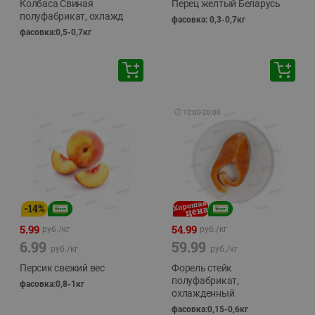
Колбаса Свиная
Перец желтый Беларусь
полуфабрикат, охлажд
фасовка: 0,3-0,7кг
фасовка:0,5-0,7кг
🕘
12:00
-
20:00
-
14
%
5.99
54.99
руб./
кг
руб./
кг
6.99
59.99
руб./
кг
руб./
кг
Персик свежий вес
Форель стейк
полуфабрикат,
фасовка:0,8-1кг
охлажденный
фасовка:0,15-0,6кг