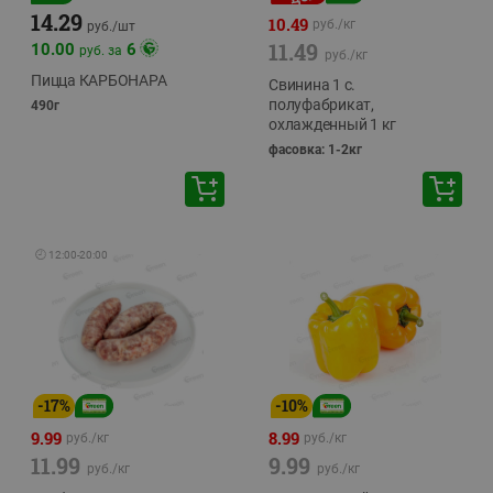
14.29
10.49
руб./
кг
руб./
шт
11.49
10.00
6
руб. за
руб./
кг
Пицца КАРБОНАРА
Свинина 1 с.
полуфабрикат,
490г
охлажденный 1 кг
фасовка: 1-2кг
🕘
12:00
-
20:00
-
17
%
-
10
%
9.99
8.99
руб./
кг
руб./
кг
11.99
9.99
руб./
кг
руб./
кг