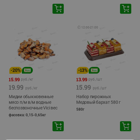
🕘
12:00
-
21:00
-
20
%
-
13
%
15.99
13.99
руб./
кг
руб./
шт
19.99
15.99
руб./
кг
руб./
шт
Мидии обыкновенные
Набор пирожных
мясо п/м в/м водные
Медовый бархат 580 г
беспозвоночные Vici вес
580г
фасовка: 0,15-0,65кг