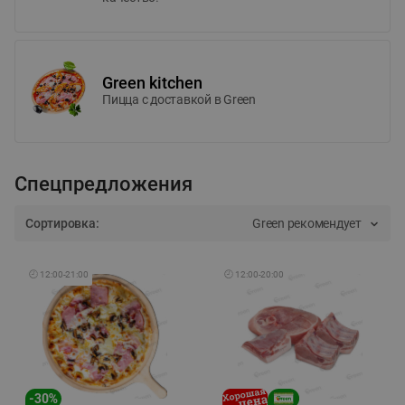
Green kitchen
Пицца c доставкой в Green
Спецпредложения
Сортировка:
Green рекомендует
🕘
12:00
-
21:00
🕘
12:00
-
20:00
-
30
%