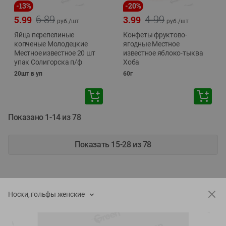
-
13
%
-
20
%
6.89
4.99
5.99
3.99
руб./
шт
руб./
шт
Яйца перепелиные
Конфеты фруктово-
копченые Молодецкие
ягодные Местное
Местное известное 20 шт
известное яблоко-тыква
упак Солигорска п/ф
Хоба
20шт в уп
60г
Показано 1-14 из 78
Показать 15-28 из 78
Носки, гольфы женские
Каталог товаров
Специально для вас