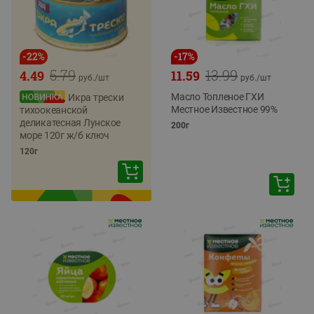
-
22
%
-
17
%
5.79
13.99
4.49
11.59
руб./
шт
руб./
шт
Масло Топленое ГХИ
Икра трески
Местное Известное 99%
тихоокеанской
деликатесная Лунское
200г
море 120г ж/б ключ
120г