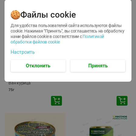
Файлы cookie
Для удобства пользователей сайта используются файлы
cookie. Нажимая "Принять", вы соглашаетесь
на обработку
нами файлов cookie в соответствии с
Политикой
обработки файлов cookie
-
12
%
-
24
%
Настроить
6.59
4.99
1.05
руб./
шт
руб./
шт
1.19
ТОФУ Vegetus ТВЕРДЫЙ
руб./
шт
Отклонить
Принять
230г
Корм влаж. для кош. с
чувств. пищевар. Пурина
Ван курица
75г