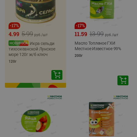
-
17
%
-
17
%
5.99
13.99
4.99
11.59
руб./
шт
руб./
шт
Масло Топленое ГХИ
Икра сельди
Местное Известное 99%
тихоокеанской Лунское
море 120г ж/б ключ
200г
120г