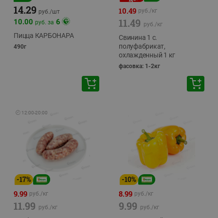
14.29
10.49
руб./
кг
руб./
шт
11.49
10.00
6
руб. за
руб./
кг
Пицца КАРБОНАРА
Свинина 1 с.
полуфабрикат,
490г
охлажденный 1 кг
фасовка: 1-2кг
🕘
12:00
-
20:00
-
17
%
-
10
%
9.99
8.99
руб./
кг
руб./
кг
11.99
9.99
руб./
кг
руб./
кг