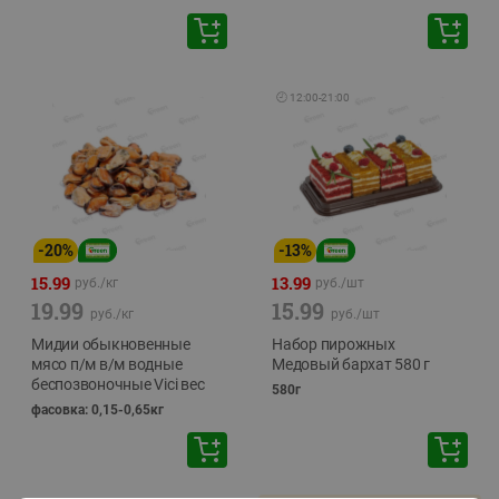
🕘
12:00
-
21:00
-
20
%
-
13
%
15.99
13.99
руб./
кг
руб./
шт
19.99
15.99
руб./
кг
руб./
шт
Мидии обыкновенные
Набор пирожных
мясо п/м в/м водные
Медовый бархат 580 г
беспозвоночные Vici вес
580г
фасовка: 0,15-0,65кг