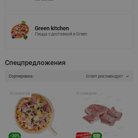
Green kitchen
Пицца c доставкой в Green
Спецпредложения
Сортировка:
Green рекомендует
🕘
12:00
-
21:00
🕘
12:00
-
20:00
-
30
%