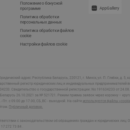
Положение о бонусной
AppGallery
программе
Политика обработки
персональных данных
Политика обработки файлов
cookie
Настройки файлов cookie
ридический адрес: Республика Беларусь, 220121, г. Минск, ул. П. Глебки, д. 5, к
дарственный регистр юридических лиц и индивидуальных предпринимателей в
34233.
Свидетельство о государственной регистрации: No 191634233 от 24.08.
Беларусь 26.10.2021 за № 521721. Режим приема заявок через корзину – круг
- Пт. с 09.00 до 17.00, СБ, ВС - выходной
.
На сайте
используются файлы «cooki
йтом.
Публичный договор.
ветствии с законодательством об обращениях граждан и юридических лиц: О
17 272 73 84 .