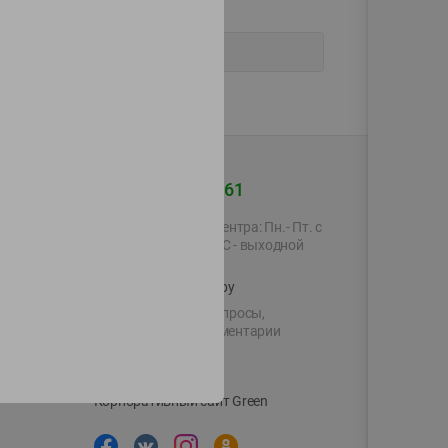
+375 44 560-60-61
Время работы Call-центра: Пн.- Пт. с
09.00 до 17.00, СБ, ВС - выходной
shop@green-market.by
Пишите нам свои вопросы,
предложения и комментарии
й картой
Вакансии
👋
Корпоративный сайт Green