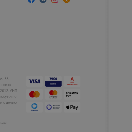
аб. 55
несена
2012.
УНП
лосуточно.
e»
с целью
тдел