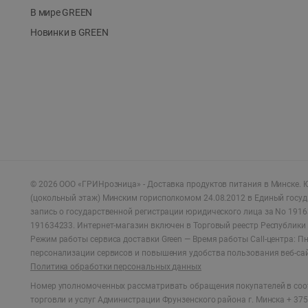
В мире GREEN
Новинки в GREEN
©
2026
ООО «ГРИНрозница» - Доставка продуктов питания в Минске.
Ю
(цокольный этаж) Минским горисполкомом 24.08.2012 в Единый госу
запись о государственной регистрации юридического лица за No 1916
191634233. Интернет-магазин включен в Торговый реестр Республики 
Режим работы сервиса доставки Green —
Время работы Call-центра: Пн.
персонализации сервисов и повышения удобства пользования веб-са
Политика обработки персональных данных
Номер уполномоченных рассматривать обращения покупателей в соот
торговли и услуг Администрации Фрунзенского района г. Минска + 375 