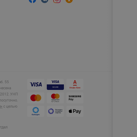
аб. 55
несена
2012.
УНП
лосуточно.
e»
с целью
тдел