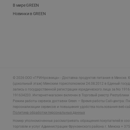
В мире GREEN
Новинки в GREEN
©
2026
ООО «ГРИНрозница» - Доставка продуктов питания в Минске.
Ю
(цокольный этаж) Минским горисполкомом 24.08.2012 в Единый госу
запись о государственной регистрации юридического лица за No 1916
191634233. Интернет-магазин включен в Торговый реестр Республики 
Режим работы сервиса доставки Green —
Время работы Call-центра: Пн.
персонализации сервисов и повышения удобства пользования веб-са
Политика обработки персональных данных
Номер уполномоченных рассматривать обращения покупателей в соот
торговли и услуг Администрации Фрунзенского района г. Минска + 375 