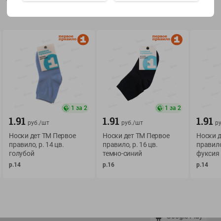
Показать 15-28 из 79
О сервисе
Мой Green
1 за 2
1 за 2
Оплата
История покупок
1.91
1.91
1.91
руб./
шт
руб./
шт
ру
Условия доставки
Мои товары
Носки дет ТМ Первое
Носки дет ТМ Первое
Носки д
Возврат товара
Обратная связь
правило, р. 14 цв.
правило, р. 16 цв.
правило,
голубой
темно-синий
фуксия
Оформление заказа
р.14
р.16
р.14
Приложение Green c
Приемка товара
доставкой и бонусно
Самовывоз
Рекламная игра
App Store
n
Публичный договор
Google Play