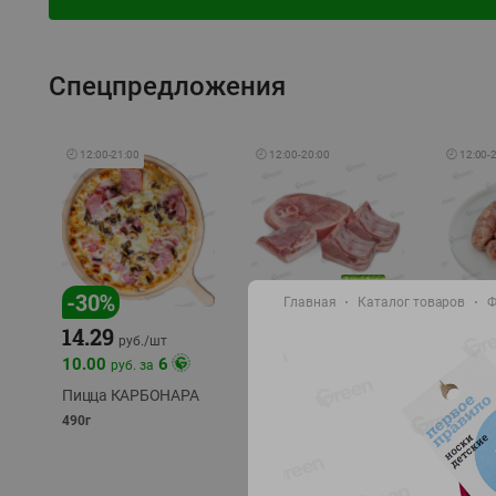
Спецпредложения
🕘
12:00
-
21:00
🕘
12:00
-
20:00
🕘
12:00
-
-
17
%
-
30
%
Главная
Каталог товаров
Ф
14.29
10.49
9.99
руб./
кг
руб
руб./
шт
11.49
11.99
10.00
6
руб. за
руб./
кг
Пицца КАРБОНАРА
Свинина 1 с.
Колбас
полуфабрикат,
полуфа
490г
охлажденный 1 кг
охлажд
фасовка: 1-2кг
фасовка: