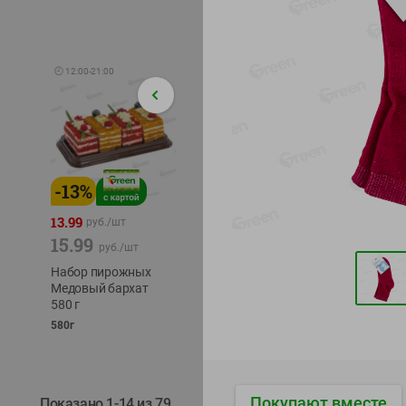
🕘
12:00
-
21:00
-
13
%
-
12
%
-
24
%
4.99
13.99
1.05
руб./
шт
руб./
шт
15.99
1.19
ТОФУ V
руб./
шт
руб./
шт
ТВЕРД
Набор пирожных
Корм влаж. для
230г
Медовый бархат
кош. с чувств.
580 г
пищевар. Пурина
Ван курица
580г
75г
Покупают вместе
Показано 1-14 из 79