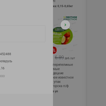
Vici вес
фасовка: 0,15-0,65кг
-
17
%
-
13
%
452488
13.99
6.89
11.59
5.99
руб./
шт
руб./
шт
еларусь
Масло Топленое
Яйца перепелиные
.16
ГХИ Местное
копченые
Известное 99%
Молодецкие
 ООО
Местное известное
200г
20 шт упак
Солигорска п/ф
20шт в уп