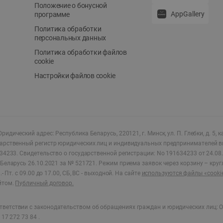
Положение о бонусной
AppGallery
программе
Политика обработки
персональных данных
Политика обработки файлов
cookie
Настройки файлов cookie
ридический адрес: Республика Беларусь, 220121, г. Минск, ул. П. Глебки, д. 5, к
дарственный регистр юридических лиц и индивидуальных предпринимателей в
34233.
Свидетельство о государственной регистрации: No 191634233 от 24.08.
Беларусь 26.10.2021 за № 521721. Режим приема заявок через корзину – круг
- Пт. с 09.00 до 17.00, СБ, ВС - выходной
.
На сайте
используются файлы «cooki
йтом.
Публичный договор.
ветствии с законодательством об обращениях граждан и юридических лиц: О
17 272 73 84 .