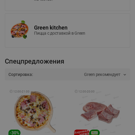
Green kitchen
Пицца c доставкой в Green
Спецпредложения
Сортировка:
Green рекомендует
🕘
12:00
-
21:00
🕘
12:00
-
20:00
-
30
%