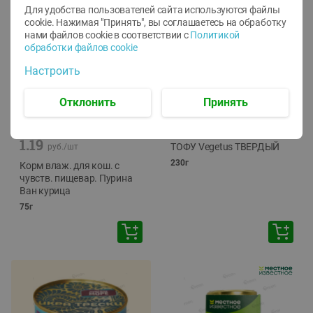
Для удобства пользователей сайта используются файлы
cookie. Нажимая "Принять", вы соглашаетесь
на обработку
нами файлов cookie в соответствии с
Политикой
обработки файлов cookie
Настроить
Отклонить
Принять
-
12
%
-
24
%
6.59
4.99
1.05
руб./
шт
руб./
шт
1.19
ТОФУ Vegetus ТВЕРДЫЙ
руб./
шт
230г
Корм влаж. для кош. с
чувств. пищевар. Пурина
Ван курица
75г