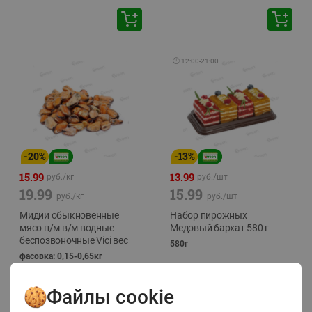
🕘
12:00
-
21:00
-
20
%
-
13
%
15.99
13.99
руб./
кг
руб./
шт
19.99
15.99
руб./
кг
руб./
шт
Мидии обыкновенные
Набор пирожных
мясо п/м в/м водные
Медовый бархат 580 г
беспозвоночные Vici вес
580г
фасовка: 0,15-0,65кг
Файлы cookie