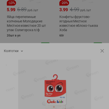
-
13
%
-
20
%
6.89
4.99
5.99
3.99
руб./
шт
руб./
шт
Яйца перепелиные
Конфеты фруктово-
копченые Молодецкие
ягодные Местное
Местное известное 20 шт
известное яблоко-тыква
упак Солигорска п/ф
Хоба
20шт в уп
60г
Колготки
Показано 1-14 из 78
Показать 15-28 из 78
Каталог товаров
Специально для вас