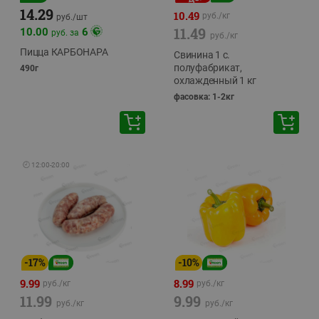
14.29
10.49
руб./
кг
руб./
шт
11.49
10.00
6
руб. за
руб./
кг
Пицца КАРБОНАРА
Свинина 1 с.
полуфабрикат,
490г
охлажденный 1 кг
фасовка: 1-2кг
🕘
12:00
-
20:00
-
17
%
-
10
%
9.99
8.99
руб./
кг
руб./
кг
11.99
9.99
руб./
кг
руб./
кг