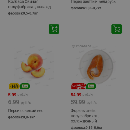
Колбаса Свиная
Перец желтый Беларусь
полуфабрикат, охлажд
фасовка: 0,3-0,7кг
фасовка:0,5-0,7кг
🕘
12:00
-
20:00
-
14
%
5.99
54.99
руб./
кг
руб./
кг
6.99
59.99
руб./
кг
руб./
кг
Персик свежий вес
Форель стейк
полуфабрикат,
фасовка:0,8-1кг
охлажденный
фасовка:0,15-0,6кг