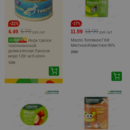
-
22
%
-
17
%
5.79
13.99
4.49
11.59
руб./
шт
руб./
шт
Масло Топленое ГХИ
Икра трески
Местное Известное 99%
тихоокеанской
деликатесная Лунское
200г
море 120г ж/б ключ
120г